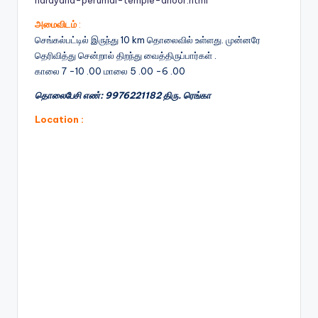
அமைவிடம்
:
செங்கல்பட்டில் இருந்து 10 km தொலைவில் உள்ளது. முன்னரே
தெரிவித்து சென்றால் திறந்து வைத்திருப்பார்கள் .
காலை 7 -10 .00 மாலை 5 .00 -6 .00
தொலைபேசி எண்: 9976221182 திரு. ரெங்கா
Location :