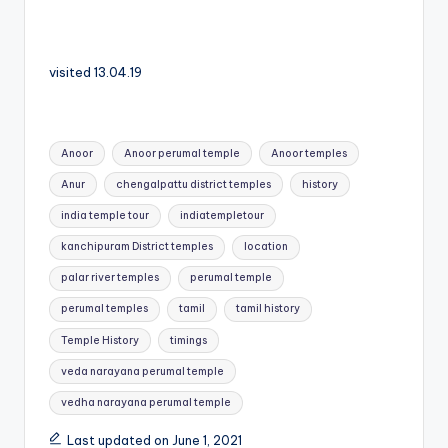
visited 13.04.19
Tags:
Anoor
Anoor perumal temple
Anoor temples
Anur
chengalpattu district temples
history
india temple tour
indiatempletour
kanchipuram District temples
location
palar river temples
perumal temple
perumal temples
tamil
tamil history
Temple History
timings
veda narayana perumal temple
vedha narayana perumal temple
Last updated on June 1, 2021