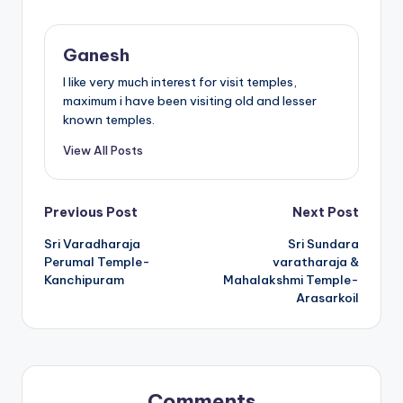
Ganesh
I like very much interest for visit temples,
maximum i have been visiting old and lesser
known temples.
View All Posts
Post
Previous Post
Next Post
Sri Varadharaja
Sri Sundara
navigation
Perumal Temple-
varatharaja &
Kanchipuram
Mahalakshmi Temple-
Arasarkoil
Comments