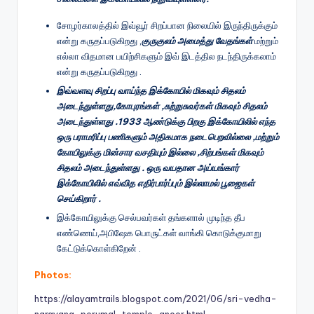
சோழர்காலத்தில் இவ்வூர் சிறப்பான நிலையில் இருந்திருக்கும்
என்று கருதப்படுகிறது ,
குருகுலம் அமைத்து வேதங்கள்
மற்றும்
எல்லா விதமான பயிற்சிகளும் இவ் இடத்தில நடந்திருக்கலாம்
என்று கருதப்படுகிறது .
இவ்வளவு சிறப்பு வாய்ந்த இக்கோயில் மிகவும் சிதலம்
அடைந்துள்ளது,கோபுரங்கள் ,சுற்றுசுவர்கள் மிகவும் சிதலம்
அடைந்துள்ளது .1933 ஆண்டுக்கு பிறகு இக்கோயிலில் எந்த
ஒரு பராமரிப்பு பணிகளும் அதிகமாக நடைபெறவில்லை ,மற்றும்
கோயிலுக்கு மின்சார வசதியும் இல்லை ,சிற்பங்கள் மிகவும்
சிதலம் அடைந்துள்ளது . ஒரு வயதான அய்யங்கார்
இக்கோயிலில் எவ்வித எதிர்பார்ப்பும் இல்லாமல் பூஜைகள்
செய்கிறார் .
இக்கோயிலுக்கு செல்பவர்கள் தங்களால் முடிந்த தீப
எண்ணெய்,அபிஷேக பொருட்கள் வாங்கி கொடுக்குமாறு
கேட்டுக்கொள்கிறேன் .
Photos:
https://alayamtrails.blogspot.com/2021/06/sri-vedha-
narayana-perumal-temple-anoor.html