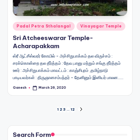
Posted
Padal Petra Sthalangal
Vinayagar Temple
in
Sri Atcheeswarar Temple-
Acharapakkam
ஸ்ரீ ஆட்சீஸ்வரர் கோயில் - அச்சிறுபாக்கம் தல விருச்சம் :
சரக்கொன்றை தல தீர்த்தம் : தேவ,பானு மற்றும் சங்கு தீர்த்தம்
ஊர் : அச்சிறுபாக்கம் மாவட்டம் : காஞ்சிபுரம் ,தமிழ்நாடு
பாடியவர்கள் : திருஞானசம்பந்தர் - தேனினும் இனியர் பாலன...…
Ganesh
March 26, 2020
Posted
by
Posts
1
2
3
…
12
NEXT
PAGE
pagination
Search Form