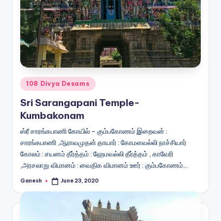
Posted
108 Divya Desams
in
Sri Sarangapani Temple-
Kumbakonam
ஸ்ரீ சாரங்கபாணி கோயில் - கும்பகோணம் இறைவன் :
சாரங்கபாணி ,ஆராவமுதன் தாயார் : கோமளவல்லி நாச்சியார்
கோலம் : சயனம் தீர்த்தம் : ஹேமவல்லி தீர்த்தம் , காவேரி
,அரசலாறு விமானம் : வைதிக விமானம் ஊர் : கும்பகோணம்…
Ganesh
June 23, 2020
Posted
by