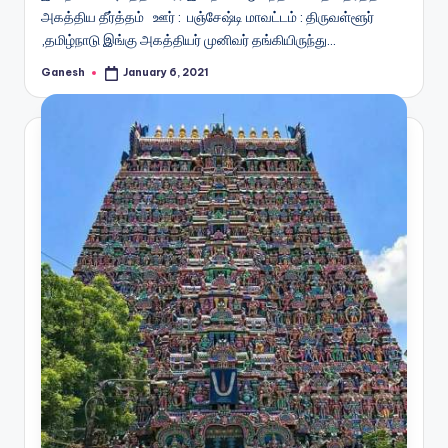
அகத்திய தீர்த்தம் ஊர் : பஞ்சேஷ்டி மாவட்டம் : திருவள்ளூர்
,தமிழ்நாடு இங்கு அகத்தியர் முனிவர் தங்கியிருந்து…
Ganesh
January 6, 2021
Posted
by