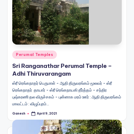
Posted
Perumal Temples
in
Sri Ranganathar Perumal Temple –
Adhi Thiruvarangam
ஸ்ரீ ரெங்கநாதர் பெருமாள் - ஆதி திருவரங்கம் மூலவர் - ஸ்ரீ
ரெங்கநாதர் தாயார் - ஸ்ரீ ரெங்கநாயகி தீர்த்தம் - சந்திர
புஷ்கரணி தல விருச்சகம் - புன்னாக மரம் ஊர் : ஆதி திருவரங்கம்
மாவட்டம் : விழுப்புரம்…
Ganesh
April 9, 2021
Posted
by