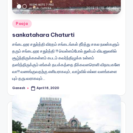
Posted
Pooja
in
sankatahara Chaturti
சங்கடஹர சதுர்த்தி விரதம் சங்கடங்கள் தீர்த்து சகல நலன்களும்
தரும் சங்கடஹர சதுர்த்தி !! வெள்ளம்போல் துன்பம் வியனுலகில்
சூழ்ந்திருக்ககள்ளம் கபடம் கவர்ந்திழுக்க உள்ளம்
தளர்ந்திருக்கும் எங்கள் தயக்கத்தை நீக்கவளரொளி விநாயகனே
வா!! வணங்குவதற்கு எளியராகவும், வாழ்வில் எல்லா வளங்களை
யும் தருபவராகவும்…
Ganesh
April 16, 2020
Posted
by