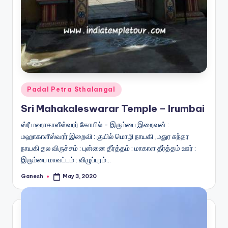
Posted
Padal Petra Sthalangal
in
Sri Mahakaleswarar Temple – Irumbai
ஸ்ரீ மஹாகாளீஸ்வரர் கோயில் - இரும்பை இறைவன் :
மஹாகாளீஸ்வரர் இறைவி : குயில் மொழி நாயகி ,மதுர சுந்தர
நாயகி தல விருச்சம் : புன்னை தீர்த்தம் : மாகாள தீர்த்தம் ஊர் :
இரும்பை மாவட்டம் : விழுப்புரம்…
Ganesh
May 3, 2020
Posted
by