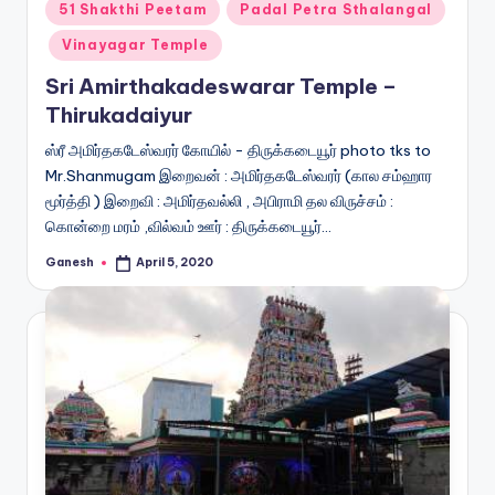
Posted
51 Shakthi Peetam
Padal Petra Sthalangal
in
Vinayagar Temple
Sri Amirthakadeswarar Temple –
Thirukadaiyur
ஸ்ரீ அமிர்தகடேஸ்வரர் கோயில் - திருக்கடையூர் photo tks to
Mr.Shanmugam இறைவன் : அமிர்தகடேஸ்வரர் (கால சம்ஹார
மூர்த்தி ) இறைவி : அமிர்தவல்லி , அபிராமி தல விருச்சம் :
கொன்றை மரம் ,வில்வம் ஊர் : திருக்கடையூர்…
Ganesh
April 5, 2020
Posted
by