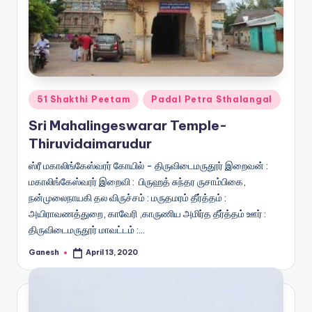
Posted
51 Shakthi Peetam
Padal Petra Sthalangal
in
Sri Mahalingeswarar Temple-
Thiruvidaimarudur
ஸ்ரீ மகாலிங்கேஸ்வரர் கோயில் - திருவிடைமருதூர் இறைவன் :
மகாலிங்கேஸ்வரர் இறைவி : பிருஹத் சுந்தர ருசாம்பிகை,
நன்முலைநாயகி தல விருச்சம் : மருதமரம் தீர்த்தம் :
அயிராவணத்துறை, காவேரி ,காருணிய அமிர்த தீர்த்தம் ஊர் :
திருவிடைமருதூர் மாவட்டம் :…
Ganesh
April 13, 2020
Posted
by