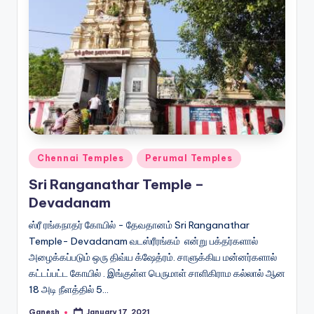
Posted
Chennai Temples
Perumal Temples
in
Sri Ranganathar Temple –
Devadanam
ஸ்ரீ ரங்கநாதர் கோயில் - தேவதானம் Sri Ranganathar
Temple- Devadanam வடஸ்ரீரங்கம் என்று பக்தர்களால்
அழைக்கப்படும் ஒரு திவ்ய க்ஷேத்ரம். சாளுக்கிய மன்னர்களால்
கட்டப்பட்ட கோயில் . இங்குள்ள பெருமாள் சாளிகிராம கல்லால் ஆன
18 அடி நீளத்தில் 5…
Ganesh
January 17, 2021