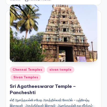
Posted
by
Posted
Chennai Temples
sivan temple
in
Sivan Temples
Sri Agatheeswarar Temple –
Pancheshti
ஸ்ரீ ஆனந்தவல்லி சமேத அகத்தீஸ்வரர் கோயில் - பஞ்சேஷ்டி
இறைவன் : அகத்தீஸ்வரர் இறைவி : ஆனந்தவல்லி தல தீர்த்தம் :