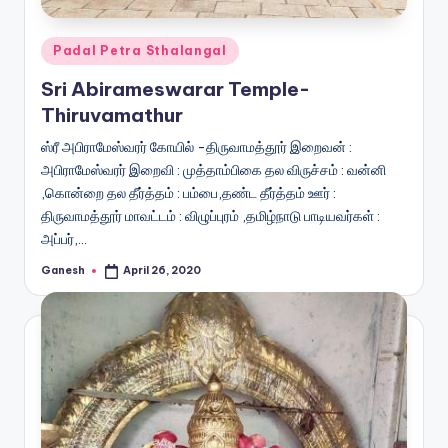
Posted
Padal Petra Sthalangal
in
Sri Abirameswarar Temple-
Thiruvamathur
ஸ்ரீ அபிராமேஸ்வரர் கோயில் -திருவாமத்தூர் இறைவன் :
அபிராமேஸ்வரர் இறைவி : முத்தாம்பிகை தல விருச்சம் : வன்னி
,கொன்றை தல தீர்த்தம் : பம்பை,தண்ட தீர்த்தம் ஊர் :
திருவாமத்தூர் மாவட்டம் : விழுப்புரம் ,தமிழ்நாடு பாடியவர்கள் :
அப்பர்,…
Ganesh
April 26, 2020
Posted
by