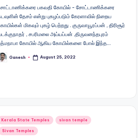
சோட்டாணிக்கரை பகவதி கோயில் - சோட்டாணிக்கரை
கடவுளின் தேசம் என்று புகழப்படும் கேரளாவில் நிறைய
ோயில்கள் மிகவும் புகழ் பெற்றது . குருவாயூரப்பன் , திரிசூர்
வடக்குநாதர் , சபரிமலை அய்யப்பன் ,திருவனந்தபுரம்
பத்மநாபா கோயில் ஆகிய கோயில்களை போல் இந்த…
August 25, 2022
Ganesh
osted
y
Posted
Kerala State Temples
sivan temple
n
Sivan Temples