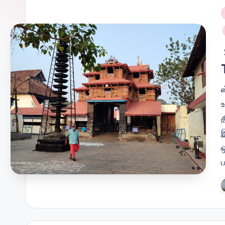
i
ஸ
த
ஒ
P
b