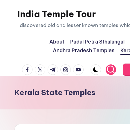
India Temple Tour
Skip
to
I discovered old and lesser known temples whi
content
About
Padal Petra Sthalangal
Andhra Pradesh Temples
Ker
facebook.com
twitter.com
t.me
instagram.com
youtube.com
Kerala State Temples