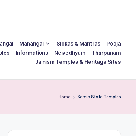
langal
Mahangal
Slokas & Mantras
Pooja
ples
Informations
Neivedhyam
Tharpanam
Jainism Temples & Heritage Sites
Home
Kerala State Temples