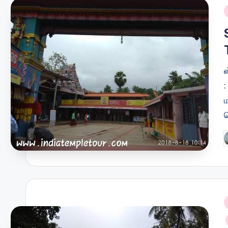
i
:
ம
P
b
i