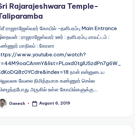
Sri Rajarajeshwara Temple-
Taliparamba
ஸ்ரீ ராஜராஜேஸ்வரர் கோயில் -தளிபரம்பு Main Entrance
றைவன் : ராஜராஜேஸ்வரர் ஊர் : தளிபரம்பு மாவட்டம் :
கண்ணூர் மாநிலம் : கேரளா
https://www.youtube.com/watch?
v=44M9oaCAnmY&list=PLoxd0tglUSzdPn7g6W_
KdKoDQ8z0YCdre&index=18 நான் என்னுடைய
அலுவலக வேலை நிமித்தமாக கண்ணூர் செல்ல
விழைந்தபோது அருகில் உள்ள கோயில்களுக்கு…
August 6, 2019
Ganesh
osted
y