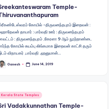
Sreekanteswaram Temple-
Thiruvananthapuram
ஸ்ரீகண்டேஸ்வரம் கோயில் -திருவனந்தபுரம் இறைவன் :
மஹாதேவன் தாயார் : பார்வதி ஊர் : திருவனந்தபுரம்
மாவட்டம் : திருவனந்தபுரம் ,கேரளா 9 ஆம் நூற்றாண்டை
ார்ந்த கோயில் சுயம்பு லிங்கமாக இறைவன் காட்சி தரும்
இடம் விநாயகர் ,பார்வதி ,ஹனுமான்…
June 14, 2019
Ganesh
osted
y
Posted
Kerala State Temples
n
Sri Vadakkunnathan Temple-