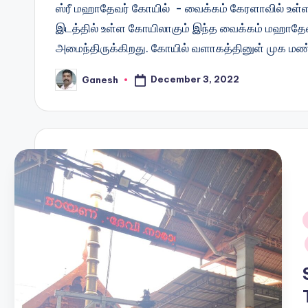
ஸ்ரீ மஹாதேவர் கோயில் - வைக்கம் கேரளாவில் உள்ள
இடத்தில் உள்ள கோயிலாகும் இந்த வைக்கம் மஹாதேவர்
அமைந்திருக்கிறது. கோயில் வளாகத்தினுள் முக மண
December 3, 2022
Ganesh
Posted
by
i