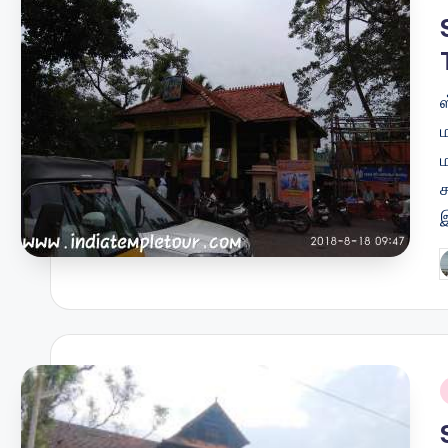
ச
P
b
i