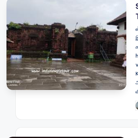
இ
P
b