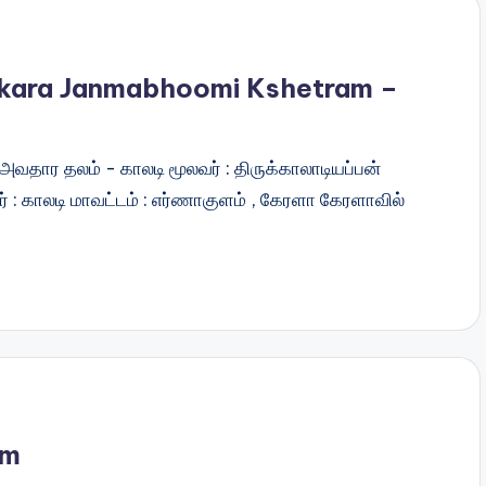
nkara Janmabhoomi Kshetram –
் அவதார தலம் - காலடி மூலவர் : திருக்காலாடியப்பன்
ர் : காலடி மாவட்டம் : எர்ணாகுளம் , கேரளா கேரளாவில்
om