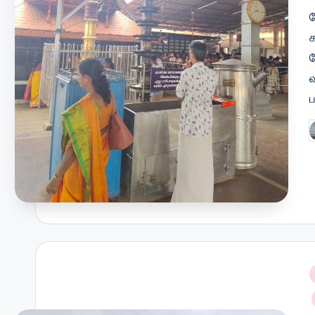
க
P
b
i