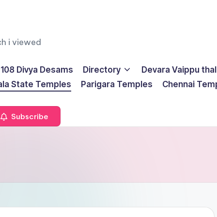
ch i viewed
108 Divya Desams
Directory
Devara Vaippu tha
ala State Temples
Parigara Temples
Chennai Tem
Subscribe