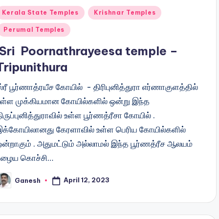
Posted
Kerala State Temples
Krishnar Temples
n
Perumal Temples
Sri Poornathrayeesa temple –
Tripunithura
்ரீ பூர்ணாத்ரயீச கோயில் - திரிபுனித்துரா எர்ணாகுளத்தில்
உள்ள முக்கியமான கோயில்களில் ஒன்று இந்த
ிருப்புனித்துராவில் உள்ள பூர்ணத்ரீசா கோயில் .
இக்கோயிலானது கேரளாவில் உள்ள பெரிய கோயில்களில்
ன்றாகும் . அதுமட்டும் அல்லாமல் இந்த பூர்ணத்ரீச ஆலயம்
பழைய கொச்சி…
April 12, 2023
Ganesh
osted
y