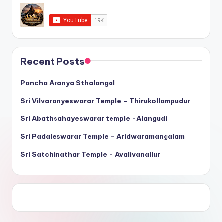
Recent Posts
Pancha Aranya Sthalangal
Sri Vilvaranyeswarar Temple – Thirukollampudur
Sri Abathsahayeswarar temple -Alangudi
Sri Padaleswarar Temple – Aridwaramangalam
Sri Satchinathar Temple – Avalivanallur