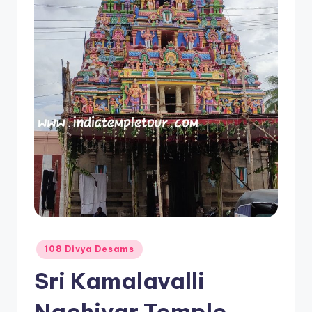
Posted
108 Divya Desams
in
Sri Kamalavalli
Nachiyar Temple