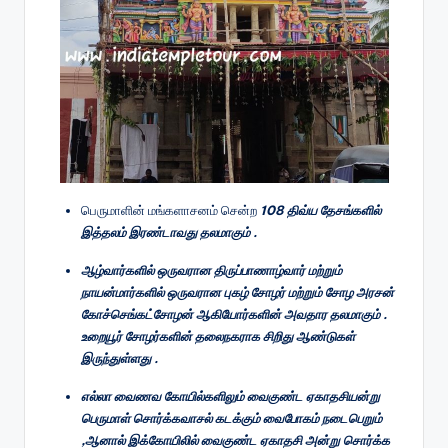
பெருமாளின் மங்களாசனம் சென்ற
108 திவ்ய தேசங்களில்
இத்தலம் இரண்டாவது தலமாகும் .
ஆழ்வார்களில் ஒருவரான திருப்பாணாழ்வார் மற்றும்
நாயன்மார்களில் ஒருவரான புகழ் சோழர் மற்றும் சோழ அரசன்
கோச்செங்கட்சோழன் ஆகியோர்களின் அவதார தலமாகும் .
உறையூர் சோழர்களின் தலைநகராக சிறிது ஆண்டுகள்
இருந்துள்ளது .
எல்லா வைணவ கோயில்களிலும் வைகுண்ட ஏகாதசியன்று
பெருமாள் சொர்க்கவாசல் கடக்கும் வைபோகம் நடைபெறும்
,ஆனால் இக்கோயிலில் வைகுண்ட ஏகாதசி அன்று சொர்க்க