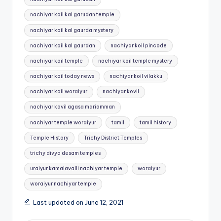
nachiyar koil kal garudan temple
nachiyar koil kal gaurda mystery
nachiyar koil kal gaurdan
nachiyar koil pincode
nachiyar koil temple
nachiyar koil temple mystery
nachiyar koil today news
nachiyar koil vilakku
nachiyar koil woraiyur
nachiyar kovil
nachiyar kovil agasa mariamman
nachiyar temple woraiyur
tamil
tamil history
Temple History
Trichy District Temples
trichy divya desam temples
uraiyur kamalavalli nachiyar temple
woraiyur
woraiyur nachiyar temple
Last updated on June 12, 2021