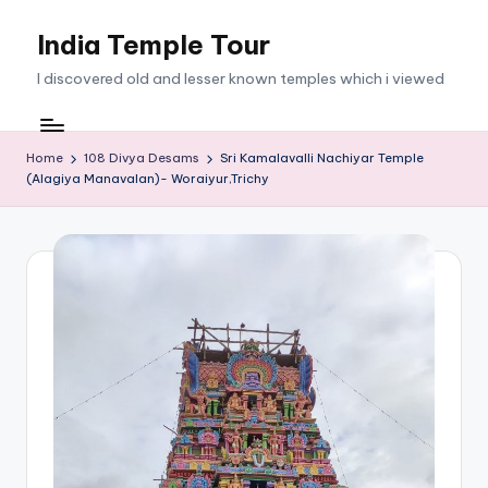
India Temple Tour
Skip
to
I discovered old and lesser known temples which i viewed
content
Home
108 Divya Desams
Sri Kamalavalli Nachiyar Temple
(Alagiya Manavalan)- Woraiyur,Trichy