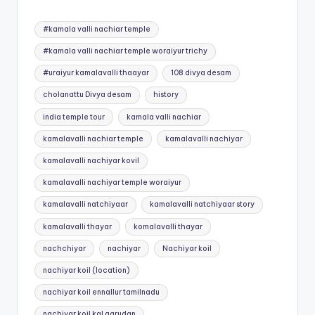
Tags:
#kamala valli nachiar temple
#kamala valli nachiar temple woraiyur trichy
#uraiyur kamalavalli thaayar
108 divya desam
cholanattu Divya desam
history
india temple tour
kamala valli nachiar
kamalavalli nachiar temple
kamalavalli nachiyar
kamalavalli nachiyar kovil
kamalavalli nachiyar temple woraiyur
kamalavalli natchiyaar
kamalavalli natchiyaar story
kamalavalli thayar
komalavalli thayar
nachchiyar
nachiyar
Nachiyar koil
nachiyar koil (location)
nachiyar koil ennallur tamilnadu
nachiyar koil kal garudan