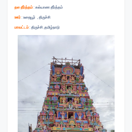
தல தீர்த்தம்
: கல்யாண தீர்த்தம்
ஊர்
: உறையூர் , திருச்சி
மாவட்டம்
: திருச்சி ,தமிழ்நாடு