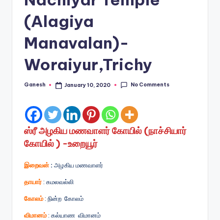
(Alagiya
Manavalan)-
Woraiyur,Trichy
No Comments
Ganesh
January 10, 2020
Posted
by
ஸ்ரீ அழகிய மணவாளர் கோயில் (நாச்சியார்
கோயில் ) -உறையூர்
இறைவன்
:
அழகிய மணவாளர்
தாயார்
: கமலவல்லி
கோலம்
: நின்ற கோலம்
விமானம்
: கல்யாண விமானம்