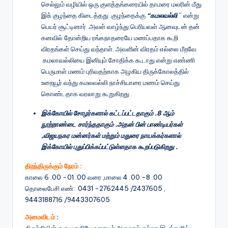
செல்லும் வழியில் ஒரு குளத்தங்கரையில் தாமரை மலரின் மீது
இக் குழந்தை கிடைத்தது .குழந்தைக்கு
“கமலவல்லி
” என்று
பெயர் சூட்டினார் .அவள் வாழ்ந்து பெரியவள் ஆனவுடன் தன்
கனவில் தோன்றிய ரங்கநாதரையே மணப்பதாக கூறி
விரதங்கள் செய்து வந்தாள். அவளின் விரதம் எல்லை மீறவே
கமலாவல்லியை இனியும் சோதிக்க கூடாது என்று எண்ணி
பெருமாள் மணம் புரிவதற்காக அழகிய திருக்கோலத்தில்
உறையூர் வந்து கமலவல்லி நாச்சியாரை மணம் செய்து
கொண்டதாக வரலாறு கூறுகிறது .
இக்கோயில் சோழர்களால் கட்டப்பட்டதாகும் .8 ஆம்
நூற்றாண்டை சார்ந்ததாகும் .அதன் பின் பாண்டியர்கள்
,விஜயநகர மன்னர்கள் மற்றும் மதுரை நாயக்கர்களால்
இக்கோயில் புதுப்பிக்கப்பட்டுள்ளதாக கூறப்படுகிறது .
திறந்திருக்கும் நேரம் :
காலை 6 .00 -01 .00 வரை ,மாலை 4 .00 -8 .00
தொலைபேசி எண்: 0431 -2762445 /2437605 ,
9443188716 /9443307605
அமைவிடம்
: