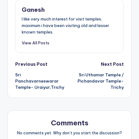
Ganesh
I like very much interest for visit temples,
maximum i have been visiting old and lesser
known temples.
View All Posts
Post
Previous Post
Next Post
Sri
Sri Uthamar Temple /
navigation
Panchavarneswarar
Pichandavar Temple-
Temple- Uraiyur,Trichy
Trichy
Comments
No comments yet. Why don’t you start the discussion?