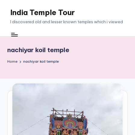
India Temple Tour
Skip
to
I discovered old and lesser known temples which i viewed
content
nachiyar koil temple
Home
nachiyar koil temple