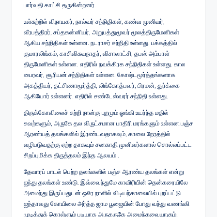
பார்வதி காட்சி தருகின்றனர்.
உள்சுற்றில் விநாயகர், நால்வர் சந்நிதிகள், கண்வ முனிவர்,
வீரபத்திரர், சப்தகன்னியர், அறுபத்துமூவர் மூலத்திருமேனிகள்
ஆகிய சந்நிதிகள் உள்ளன. நடராசர் சந்நிதி உள்ளது. பக்கத்தில்
குமாரலிங்கம், காசிவிசுவநாதர், விசாலாட்சி, தபஸ் அம்பாள்
திருமேனிகள் உள்ளன. எதிரில் நவக்கிரக சந்நிதிகள் உள்ளது. கால
பைரவர், சூரியன் சந்நிதிகள் உள்ளன. கோஷ்டமூர்த்தங்களாக
அகத்தியர், தட்சிணாமூர்த்தி, லிங்கோத்பவர், பிரமன், துர்க்கை
ஆகியோர் உள்ளனர். எதிரில் சண்டேஸ்வரர் சந்நிதி உள்ளது.
திருக்கோவிலைச் சுற்றி நான்கு புறமும் ஓங்கி உயர்ந்த மதில்
சுவற்களும், அருகே தல விருட்சமான பாதிரி மரங்களும் உள்ளன.பஞ்ச
ஆரண்யத் தலங்களில் இரண்டவதாகவும், காலை நேரத்தில்
வழிபடுவதற்கு ஏற்ற தாகவும் சனகாதி முனிவர்களால் சொல்லப்பட்ட
சிறப்புமிக்க திருத்தலம் இந்த ஆலயம் .
தேவாரப் பாடல் பெற்ற தலங்களில் பஞ்ச ஆரண்ய தலங்கள் என்று
ஐந்து தலங்கள் உண்டு. இவ்வைந்துமே காவிரியின் தென்கரையிலே
அமைந்து இருப்பதுடன் ஒரே நாளில் விடியற்காலையில் புறப்பட்டு
ஐந்தாவது கோயிலை அர்த்த ஜாம பூஜையின் போது வந்து வணங்கி
முடித்துக் கொள்ளும் படியாக அருகருகே அமைந்தவையாகும்.