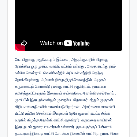
கோயிலுக்கு ராஜகோபுரம் இல்லை , அதர்க்கு பதில் கிழக்கு
நோக்கிய ஒரு முகப்பு வாயில் மட்டும் உள்ளது . அதை கடந்து நாம்
உள்ளே சென்றால் வெளிச்சுற்றில் அம்பாள் சந்நிதி தெற்கு
நோக்கியுள்ளது. அம்பாள் நின்ற திருக்கோலத்தில் அழகும்
கருணையும் கொண்டு நமக்கு காட்சி தருகிறாள். தாயாரை
தரிசித்துவிட்டு நாம் இறைவன் சன்னதியை நோக்கி செல்வோம் .
முகப்பில் இருபுறங்களிலும் முறையே விநாயகர் மற்றும் முருகன்
சிறிய சன்னதிகளில் காணப்படுகிறார்கள் . அவர்களை வணங்கி
விட்டு உள்ளே சென்றால் இறைவன் நேரே மூலவர் சுயம்பு லிங்க
உருவில் கிழக்கு நோக்கி காட்சி தருகிறார். கருவறை வாயிலின்
இருபுறமும் துவாரபாலகர்கள் உள்ளனர். மூலவருக்குப் பின்னால்
தலவரலாற்றின்படி சாட்சி சொன்ன நிலையில் சாட்சிநாதராக சிவன்