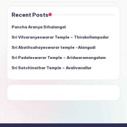
Recent Posts
Pancha Aranya Sthalangal
Sri Vilvaranyeswarar Temple – Thirukollampudur
Sri Abathsahayeswarar temple -Alangudi
Sri Padaleswarar Temple – Aridwaramangalam
Sri Satchinathar Temple – Avalivanallur