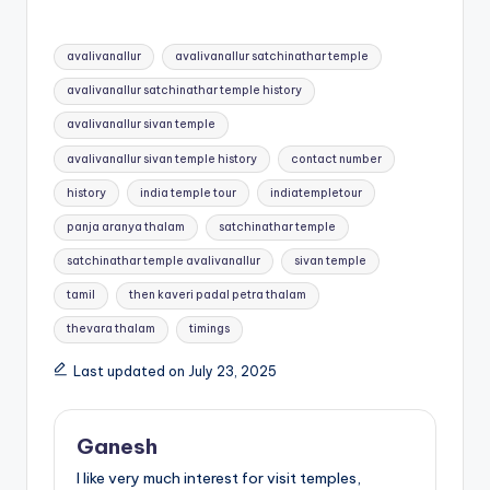
Tags:
avalivanallur
avalivanallur satchinathar temple
avalivanallur satchinathar temple history
avalivanallur sivan temple
avalivanallur sivan temple history
contact number
history
india temple tour
indiatempletour
panja aranya thalam
satchinathar temple
satchinathar temple avalivanallur
sivan temple
tamil
then kaveri padal petra thalam
thevara thalam
timings
Last updated on July 23, 2025
Ganesh
I like very much interest for visit temples,