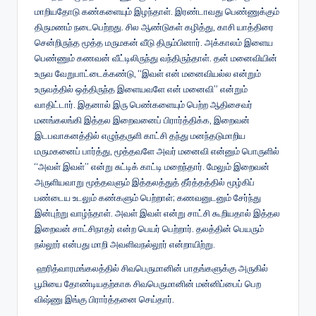
மாறியதோடு கண்களையும் இழந்தாள். இரண்டாவது பெண்ணுக்கும்
திருமணம் நடைபெற்றது. சில ஆண்டுகள் கழித்து, காசி யாத்திரை
சென்றிருந்த மூத்த மருமகன் வீடு திரும்பினார். அக்காலம் இளைய
பெண்ணும் கணவன் வீட்டிலிருந்து வந்திருந்தாள். தன் மனைவியின்
உருவ வேறுபாட்டைக்கண்டு, “இவள் என் மனைவியல்ல என்றும்
உருவத்தில் ஒத்திருந்த இளையவளே என் மனைவி” என்றும்
வாதிட்டார். இதனால் இரு பெண்களையும் பெற்ற ஆதிசைவர்
மனங்கலங்கி இத்தல இறைவனைப் பிரார்த்திக்க, இறைவன்
இடபவாகனத்தில் எழுந்தருளி காட்சி தந்து மனந்தடுமாறிய
மருமகனைப் பார்த்து, மூத்தவளே அவர் மனைவி என்னும் பொருளில்
“அவள் இவள்” என்று சுட்டிக் காட்டி மறைந்தார். மேலும் இறைவன்
அருளியவாறு மூத்தவளும் இத்தலத்துத் தீர்த்தத்தில் மூழ்கிப்
பண்டைய உடலும் கண்களும் பெற்றாள்; கணவனுடனும் சேர்ந்து
இன்புற்று வாழ்ந்தாள். அவள் இவள் என்று சாட்சி கூறியதால் இத்தல
இறைவன் சாட்சிநாதர் என்ற பெயர் பெற்றார். தலத்தின் பெயரும்
நல்லூர் என்பது மாறி அவளிவநல்லூர் என்றாயிற்று.
ஹரித்வாரமங்கலத்தில் சிவபெருமானின் பாதங்களுக்கு அருகில்
பூமியை தோண்டியதற்காக சிவபெருமானின் மன்னிப்பைப் பெற
விஷ்ணு இங்கு பிரார்த்தனை செய்தார்.