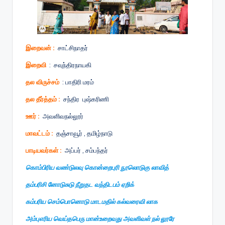
இறைவன் :
சாட்சிநாதர்
இறைவி
: சவுந்திரநாயகி
தல விருச்சம்
: பாதிரி மரம்
தல தீர்த்தம் :
சந்திர புஷ்கரிணி
ஊர் :
அவளிவநல்லூர்
மாவட்டம் :
தஞ்சாவூர் , தமிழ்நாடு
பாடியவர்கள் :
அப்பர் , சம்பந்தர்
கொம்பிரிய வண்டுலவு கொன்றைபுரி நூலொடுகு லாவித்
தம்பரிசி னோடுசுடு நீறுதட வந்திடபம் ஏறிக்
கம்பரிய செம்பொனொடு மாடமதில் கல்வரைவி லாக
அம்புஎரிய வெய்தபெரு மான்உறைவது அவளிவள் நல் லூரே