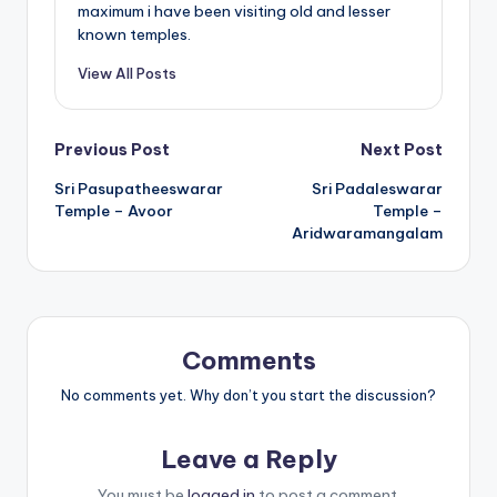
maximum i have been visiting old and lesser
known temples.
View All Posts
Post
Previous Post
Next Post
Sri Pasupatheeswarar
Sri Padaleswarar
navigation
Temple – Avoor
Temple –
Aridwaramangalam
Comments
No comments yet. Why don’t you start the discussion?
Leave a Reply
You must be
logged in
to post a comment.