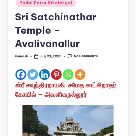
Posted
Padal Petra Sthalangal
in
Sri Satchinathar
Temple –
Avalivanallur
No Comments
Ganesh
July 23, 2025
Posted
by
ஸ்ரீ சவுந்திரநாயகி சமேத சாட்சிநாதர்
கோயில் – அவளிவநல்லூர்