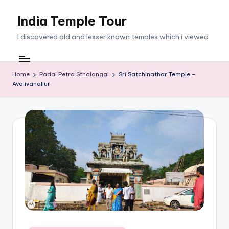
India Temple Tour
Skip
to
I discovered old and lesser known temples which i viewed
content
Home
Padal Petra Sthalangal
Sri Satchinathar Temple –
Avalivanallur