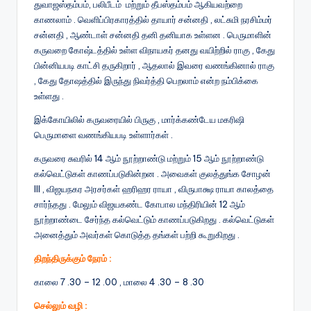
துவாஜஸ்தம்பம், பலிபீடம் மற்றும் தீபஸ்தம்பம் ஆகியவற்றை
காணலாம் . வெளிப்பிரகாரத்தில் தாயார் சன்னதி , லட்சுமி நரசிம்மர்
சன்னதி , ஆண்டாள் சன்னதி தனி தனியாக உள்ளன . பெருமாளின்
கருவறை கோஷ்டத்தில் உள்ள விநாயகர் தனது வயிற்றில் ராகு , கேது
பின்னியபடி காட்சி தருகிறார் , ஆதலால் இவரை வணங்கினால் ராகு
, கேது தோஷத்தில் இருந்து நிவர்த்தி பெறலாம் என்ற நம்பிக்கை
உள்ளது .
இக்கோயிலில் கருவரையில் பிருகு , மார்க்கண்டேய மகரிஷி
பெருமாளை வணங்கியபடி உள்ளார்கள் .
கருவரை சுவரில் 14 ஆம் நூற்றாண்டு மற்றும் 15 ஆம் நூற்றாண்டு
கல்வெட்டுகள் காணப்படுகின்றன . அவைகள் குலத்துங்க சோழன்
III , விஜயநகர அரசர்கள் ஹரிஹர ராயா , விருபாக்ஷ ராயா காலத்தை
சார்ந்தது . மேலும் விஜயகண்ட கோபால மந்திரியின் 12 ஆம்
நூற்றாண்டை சேர்ந்த கல்வெட்டும் காணப்படுகிறது . கல்வெட்டுகள்
அனைத்தும் அவர்கள் கொடுத்த தங்கள் பற்றி கூறுகிறது .
திறந்திருக்கும் நேரம் :
காலை 7 .30 – 12 .00 , மாலை 4 .30 – 8 .30
செல்லும் வழி :