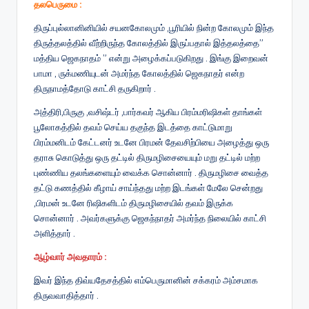
தலபெருமை :
திருப்புல்லானினியில் சயனகோலமும் ,பூரியில் நின்ற கோலமும் இந்த
திருத்தலத்தில் வீற்றிருந்த கோலத்தில் இருப்பதால் இத்தலத்தை”
மத்திய ஜெகநாதம் ” என்று அழைக்கப்படுகிறது . இங்கு இறைவன்
பாமா , ருக்மணியுடன் அமர்ந்த கோலத்தில் ஜெகநாதர் என்ற
திருநாமத்தோடு காட்சி தருகிறார் .
அத்திரி,பிருகு ,வசிஷ்டர் ,பார்கவர் ஆகிய பிரம்மரிஷிகள் தாங்கள்
பூலோகத்தில் தவம் செய்ய தகுந்த இடத்தை காட்டுமாறு
பிரம்மனிடம் கேட்டனர் உடனே பிரமன் தேவசிற்பியை அழைத்து ஒரு
தராசு கொடுத்து ஒரு தட்டில் திருமழிசையையும் மறு தட்டில் மற்ற
புண்ணிய தலங்களையும் வைக்க சொன்னார் . திருமழிசை வைத்த
தட்டு கணத்தில் கீழாய் சாய்ந்தது மற்ற இடங்கள் மேலே சென்றது
,பிரமன் உடனே ரிஷிகளிடம் திருமழிசையில் தவம் இருக்க
சொன்னார் . அவர்களுக்கு ஜெகந்நாதர் அமர்ந்த நிலையில் காட்சி
அளித்தார் .
ஆழ்வார் அவதாரம் :
இவர் இந்த திவ்யதேசத்தில் எம்பெருமானின் சக்கரம் அம்சமாக
திருவவாதித்தார் .