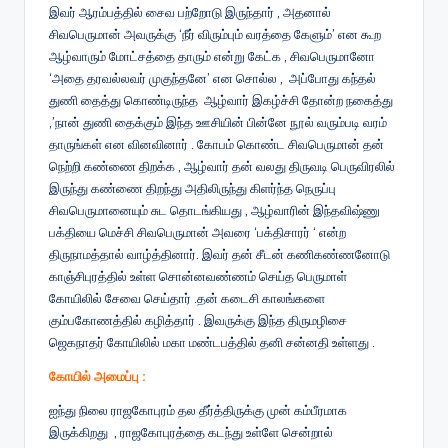
இவர் ஆரம்பத்தில் சைவ பற்றோடு இருந்தார் , அதனால்
சிவபெருமான் அவருக்கு ‘நீர் விரும்பும் வரத்தை கேளும்’ என கூற
ஆழ்வாரும் மோட்சத்தை தாரும் என்று கேட்க , சிவபெருமானோ
‘அதை தரவல்லவர் முகுந்தனே’ என சொல்ல , அப்போது கந்தல்
துணி தைத்து கொண்டிருந்த ஆழ்வார் இகழ்ச்சி தோன்ற நகைத்து
,’நான் துணி தைக்கும் இந்த ஊசியின் பின்னே நூல் வரும்படி வரம்
தாருங்கள் என வினவினார் . கோபம் கொண்ட சிவபெருமான் தன்
நெற்றி கண்ணை திறக்க , ஆழ்வார் தன் வலது திருவடி பெருவிரலில்
இருந்து கண்ணை திறந்து அதிலிருந்து கிளர்ந்த நெருப்பு
சிவபெருமானையும் சுட தொடங்கியது , ஆழ்வாரின் இந்தவிஷ்ணு
பக்தியை மெச்சி சிவபெருமான் அவரை ‘பக்திசாரர் ‘ என்ற
திருநாமத்தால் வாழ்த்தினார். இவர் தன் சீடன் கணிகண்ணனோடு
காஞ்சிபுரத்தில் உள்ள சொன்னவண்ணம் செய்த பெருமாள்
கோயிலில் சேவை செய்தார் .தன் கடைசி காலங்களை
கும்பகோணத்தில் கழித்தார் . இவருக்கு இந்த திருமழிசை
ஜெகநாதர் கோயிலில் மகா மண்டபத்தில் தனி சன்னதி உள்ளது .
கோயில் அமைப்பு :
ஐந்து நிலை ராஜகோபுரம் தல தீர்த்திருக்கு முன் கம்பீரமாக
இருக்கிறது , ராஜகோபுரத்தை கடந்து உள்ளே சென்றால்