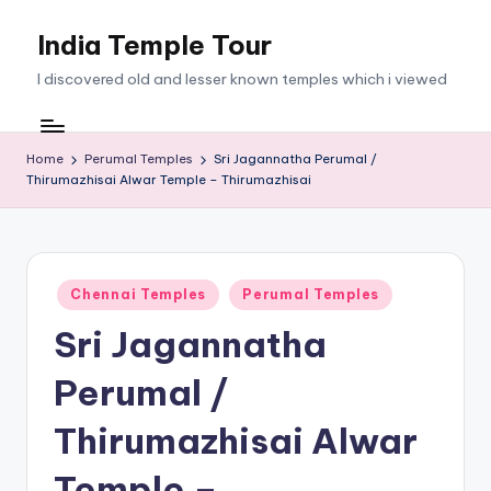
India Temple Tour
Skip
to
I discovered old and lesser known temples which i viewed
content
Home
Perumal Temples
Sri Jagannatha Perumal /
Thirumazhisai Alwar Temple – Thirumazhisai
Posted
Chennai Temples
Perumal Temples
in
Sri Jagannatha
Perumal /
Thirumazhisai Alwar
Temple –