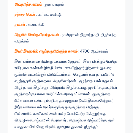
அவதரித்த காலம்
: துவாபரயுகம் .
தந்தை பெயர்
: பார்கவ மகரிஷி
தாயார்
: கனகாங்கி
அருளிக் செய்த பிரபந்தங்கள்
: நான்முகன் திருவந்தாதி ,திருச்சந்த
விருத்தம்
இவர் இவுலகில் எழுந்தருளியிருந்த காலம்
: 4700 ஆண்டுகள்
இவர் பார்கவ மகரிஷிக்கு மகனாக பிறந்தார் , இவர் பிறக்கும் போதே
உயிர் ,கை கால்கள் இன்றி பிண்டமாக பிறந்தார் இதனால் இவரை
மூங்கில் காட்டுக்குள் வீசிவிட்டார்கள் , பெருமாள் தன தாயாரோடு
எழுந்தருளி குழந்தையை அருளினார்கள் . குழந்தை பால் எதுவும்
அருந்தாமல் இருந்தது , அவ்வூரில் இருந்த வயது முதிர்ந்த தம்பதியர்
குழந்தைக்கு பாலை சமர்ப்பிக்க அதை உட்கொண்டது குழந்தை .
மிச்ச பாலை உண்ட தம்பதியர் தம் முதுமை நீங்கி இளமைபெற்றனர் .
இந்த மகிமையால் அவர்களுக்கு ஒரு குழந்தை பிறந்தது .
பின்னாளில் கணிகண்ணன் என்ற பெயர்பெற்ற அக்குழந்தை
திருமழிசையாழ்வாரின் சீடரானார் . திருமழிசை ஆழ்வார்க்கு தன்
வலது காலின் பெரு விரலில் மூன்றாவது கண் இருக்கும் .