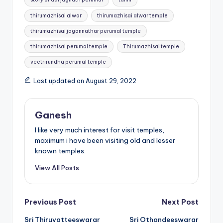
thirumazhisai alwar
thirumazhisai alwar temple
thirumazhisai jagannathar perumal temple
thirumazhisai perumal temple
Thirumazhisai temple
veetrirundha perumal temple
Last updated on August 29, 2022
Ganesh
I like very much interest for visit temples,
maximum i have been visiting old and lesser
known temples.
View All Posts
Post
Previous Post
Next Post
Sri Thiruvatteeswarar
Sri Othandeeswarar