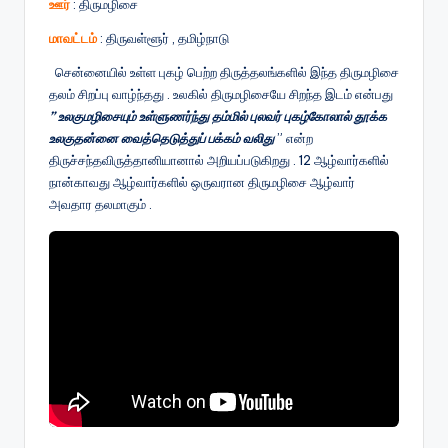
ஊர்
: திருமழிசை
மாவட்டம்
: திருவள்ளூர் , தமிழ்நாடு
சென்னையில் உள்ள புகழ் பெற்ற திருத்தலங்களில் இந்த திருமழிசை
தலம் சிறப்பு வாழ்ந்தது . உலகில் திருமழிசையே சிறந்த இடம் என்பது
” உலகுமழிசையும் உள்ளுணர்ந்து தம்மில் புலவர் புகழ்கோலால் தூக்க
உலகுதன்னை வைத்தெடுத்துப் பக்கம் வலிது
” என்ற
திருச்சந்தவிருத்தானியானால் அறியப்படுகிறது . 12 ஆழ்வார்களில்
நான்காவது ஆழ்வார்களில் ஒருவரான திருமழிசை ஆழ்வார்
அவதார தலமாகும் .