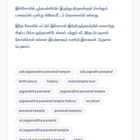
இக்கோவில் பூந்தமல்லியில் இருந்து திருவள்ளூர் செல்லும்
பாதையில் மூன்று கிலோமீட்டர் தொலைவில் உள்ளது .
இந்த கோவில் மட்டும் இல்லாமல் இத்திருத்தலத்தில் வரலாற்று
சிறப்பு மிக்க ஒத்தாண்டேஸ்வரர் மற்றும் வீடறிந்த பெருமாள்
கோவில்கள் உள்ளன இவற்றையும் கண்டு இறைவன் அருளை
பெறலாம் .
Tags:
adi jagannatha perumal temple
adi jagnath perumal
birth place
history
india temple tour
jaganatha perumal
jagannatha perumal temple
jagannatha perumal temple history
location
perumal temple
perumal temples
sri jagannatha perumal
sri jagannatha perumal temple
story of adi jagnath perumal
tamil