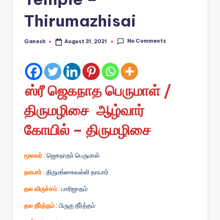
Thirumazhisai
No Comments
Ganesh
August 31, 2021
Posted
by
ஸ்ரீ ஜெகநாத பெருமாள் /
திருமழிசை ஆழ்வார்
கோயில் – திருமழிசை
மூலவர்
: ஜெகநாதர் பெருமாள்
தாயார்
: திருமங்கைவல்லி தாயார்
தல விருச்சம்
: பாரிஜாதம்
தல தீர்த்தம்
: பிருகு தீர்த்தம்