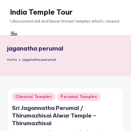
India Temple Tour
Skip
to
I discovered old and lesser known temples which i viewed
content
jaganatha perumal
Home
jaganatha perumal
Posted
Chennai Temples
Perumal Temples
in
Sri Jagannatha Perumal /
Thirumazhisai Alwar Temple –
Thirumazhisai