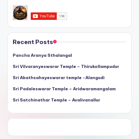
Recent Posts
Pancha Aranya Sthalangal
Sri Vilvaranyeswarar Temple – Thirukollampudur
Sri Abathsahayeswarar temple -Alangudi
Sri Padaleswarar Temple – Aridwaramangalam
Sri Satchinathar Temple – Avalivanallur