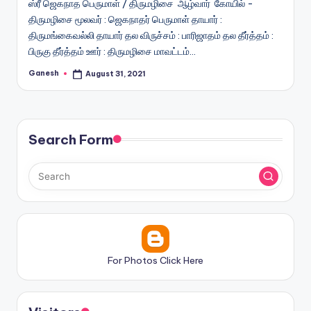
ஸ்ரீ ஜெகநாத பெருமாள் / திருமழிசை ஆழ்வார் கோயில் -
திருமழிசை மூலவர் : ஜெகநாதர் பெருமாள் தாயார் :
திருமங்கைவல்லி தாயார் தல விருச்சம் : பாரிஜாதம் தல தீர்த்தம் :
பிருகு தீர்த்தம் ஊர் : திருமழிசை மாவட்டம்…
Ganesh
August 31, 2021
Posted
by
Search Form
For Photos Click Here