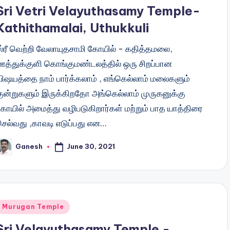
n
Sri Vetri Velayuthasamy Temple-
Kathithamalai, Uthukkuli
ஸ்ரீ வெற்றி வேலாயுதசாமி கோயில் - கதித்தமலை,
ஊத்துக்குளி கொங்குமண்டலத்தில் ஒரு சிறப்பான
விஷயத்தை நாம் பார்க்கலாம் , எங்கெல்லாம் மலைகளும்
குன்றுகளும் இருக்கிறதோ அங்கெல்லாம் முருகனுக்கு
கோயில் அமைத்து வழிபடுகிறார்கள் மற்றும் பாத யாத்திரை
செல்வது ,காவடி எடுப்பது என…
June 30, 2021
Ganesh
osted
y
Posted
Murugan Temple
n
Sri Velayuthasamy Temple -