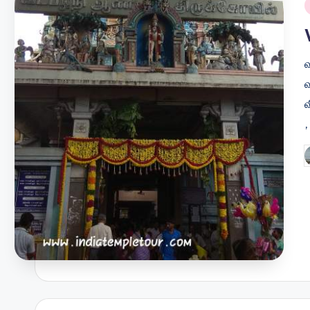
i
வ
P
b