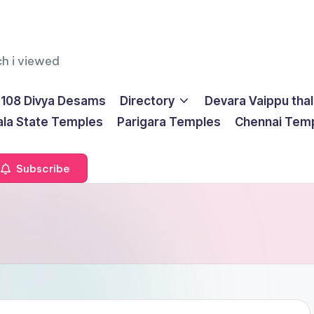
ch i viewed
108 Divya Desams
Directory
Devara Vaippu tha
ala State Temples
Parigara Temples
Chennai Tem
Subscribe