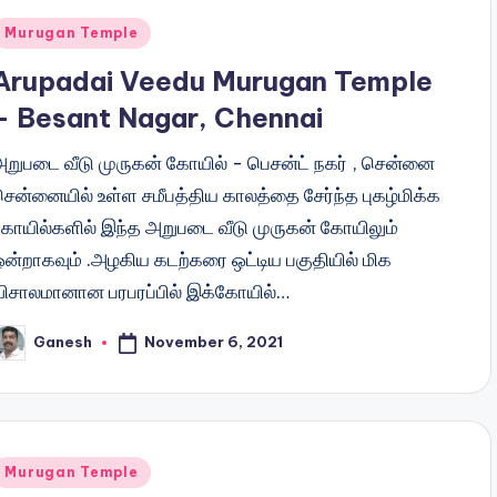
Posted
Murugan Temple
n
Arupadai Veedu Murugan Temple
– Besant Nagar, Chennai
அறுபடை வீடு முருகன் கோயில் - பெசன்ட் நகர் , சென்னை
சென்னையில் உள்ள சமீபத்திய காலத்தை சேர்ந்த புகழ்மிக்க
கோயில்களில் இந்த அறுபடை வீடு முருகன் கோயிலும்
ஒன்றாகவும் .அழகிய கடற்கரை ஒட்டிய பகுதியில் மிக
விசாலமானான பரபரப்பில் இக்கோயில்…
November 6, 2021
Ganesh
osted
y
Posted
Murugan Temple