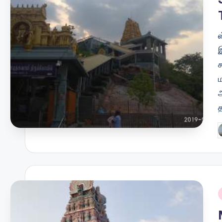
ஸ
இ
ம
P
b
i