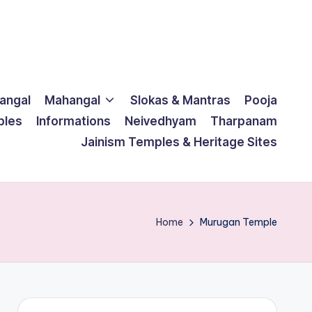
langal
Mahangal
Slokas & Mantras
Pooja
ples
Informations
Neivedhyam
Tharpanam
Jainism Temples & Heritage Sites
Home
Murugan Temple