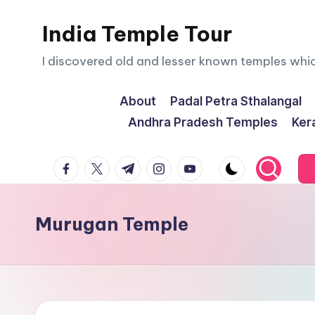
India Temple Tour
Skip
to
I discovered old and lesser known temples whi
content
About
Padal Petra Sthalangal
Andhra Pradesh Temples
Ker
facebook.com
twitter.com
t.me
instagram.com
youtube.com
Murugan Temple