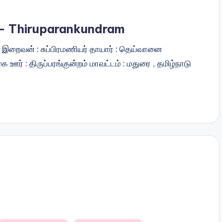
– Thiruparankundram
றம் இறைவன் : சுப்பிரமணியர் தாயார் : தெய்வானை
 ஊர் : திருப்பரங்குன்றம் மாவட்டம் : மதுரை , தமிழ்நாடு