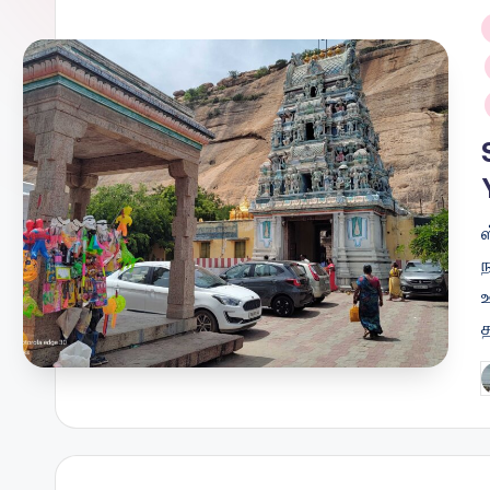
i
ந
P
b