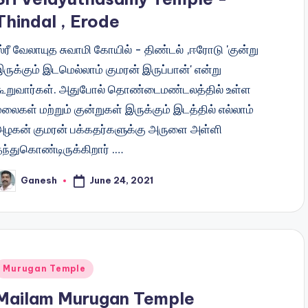
Thindal , Erode
்ரீ வேலாயுத சுவாமி கோயில் - திண்டல் ,ஈரோடு 'குன்று
ருக்கும் இடமெல்லாம் குமரன் இருப்பான்' என்று
கூறுவார்கள். அதுபோல் தொண்டைமண்டலத்தில் உள்ள
லைகள் மற்றும் குன்றுகள் இருக்கும் இடத்தில் எல்லாம்
அழகன் குமரன் பக்கதர்களுக்கு அருளை அள்ளி
தந்துகொண்டிருக்கிறார் .…
June 24, 2021
Ganesh
osted
y
Posted
Murugan Temple
n
Mailam Murugan Temple