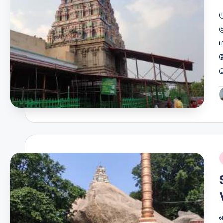
க
P
b
i