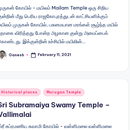
முருகன் கோயில் - மயிலம் Mailam Temple ஒரு சிறிய
ுன்றின் மீது பெரிய ராஜகோபுரத்துடன் காட்சியளிக்கும்
மயிலம் முருகன் கோயில், பசுமையான மரங்கள் சூழ்ந்த மயில்
தோகை விரித்தது போன்ற அழகான குன்று அமைப்பைக்
கொண்டது. இக்குன்றின் உச்சியில் மயிலின்…
February 11, 2021
Ganesh
osted
y
Posted
Historical places
Murugan Temple
n
Sri Subramaiya Swamy Temple –
Vallimalai
ஸ்ரீ சுப்ரமணிய சுவாமி கோயில் - வள்ளிமலை வள்ளிமலை