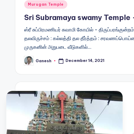
Posted
Murugan Temple
in
Sri Subramaya swamy Temple 
ஸ்ரீ சுப்பிரமணியர் சுவாமி கோயில் - திருப்பரங்குன்
தலவிருச்சம் : கல்லத்தி தல தீர்த்தம் : சரவணப்பொய்கை
முருகனின் அறுபடை வீடுகளில்…
December 14, 2021
Ganesh
Posted
by