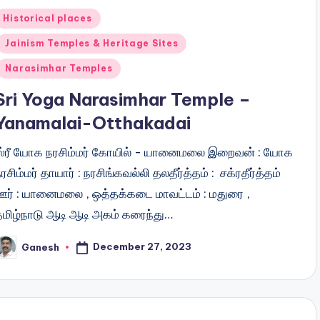
Posted
Historical places
n
Jainism Temples & Heritage Sites
Narasimhar Temples
Sri Yoga Narasimhar Temple –
Yanamalai-Otthakadai
ஸ்ரீ யோக நரசிம்மர் கோயில் - யானைமலை இறைவன் : யோக
ரசிம்மர் தாயார் : நரசிங்கவல்லி தலதீர்த்தம் : சக்ரதீர்த்தம்
ஊர் : யானைமலை , ஒத்தக்கடை மாவட்டம் : மதுரை ,
தமிழ்நாடு ஆடி ஆடி அகம் கரைந்து…
December 27, 2023
Ganesh
osted
y