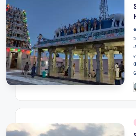
i
P
b
i