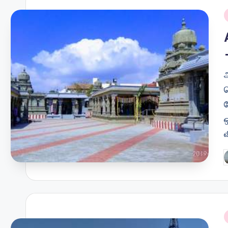
i
P
b