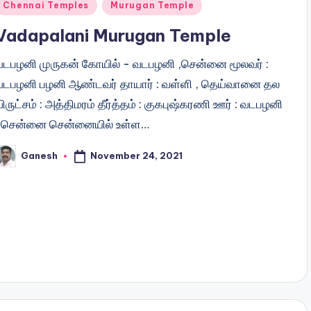
Posted
Chennai Temples
Murugan Temple
n
Vadapalani Murugan Temple
வடபழனி முருகன் கோயில் - வடபழனி ,சென்னை மூலவர் :
வடபழனி பழனி ஆண்டவர் தாயார் : வள்ளி , தெய்வானை தல
ிருட்சம் : அத்திமரம் தீர்த்தம் : குகபுஷ்கரணி ஊர் : வடபழனி
, சென்னை சென்னையில் உள்ள…
November 24, 2021
Ganesh
osted
y