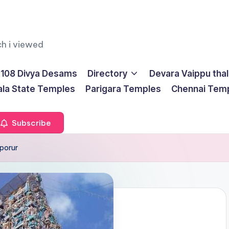
ch i viewed
108 Divya Desams
Directory
Devara Vaippu tha
ala State Temples
Parigara Temples
Chennai Tem
Subscribe
porur