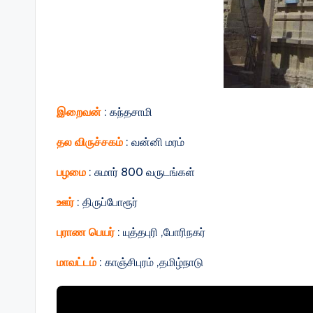
இறைவன்
: கந்தசாமி
தல விருச்சகம்
: வன்னி மரம்
பழமை
: சுமார் 800 வருடங்கள்
ஊர்
: திருப்போரூர்
புராண பெயர்
: யுத்தபுரி ,போரிநகர்
மாவட்டம்
: காஞ்சிபுரம் ,தமிழ்நாடு