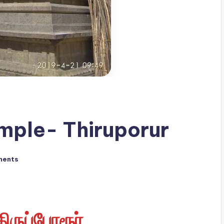
mple- Thiruporur
ments
ிருப்போரூர்