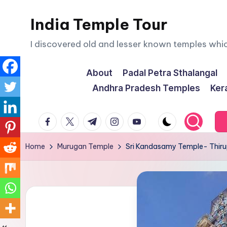
India Temple Tour
Skip
to
I discovered old and lesser known temples whi
content
About
Padal Petra Sthalangal
Andhra Pradesh Temples
Ker
facebook.com
twitter.com
t.me
instagram.com
youtube.com
Home
Murugan Temple
Sri Kandasamy Temple- Thiru