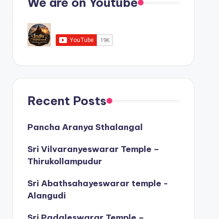
We are on Youtube
Recent Posts
Pancha Aranya Sthalangal
Sri Vilvaranyeswarar Temple –
Thirukollampudur
Sri Abathsahayeswarar temple -
Alangudi
Sri Padaleswarar Temple –