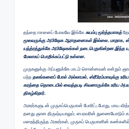
தந்தை ஈசனைப் போலவே இங்கே
சுயம்பு மூர்த்தமாகத்
தோ
மூலவருக்கு அபிஷேக ஆராதனைகள் இல்லை. மாறாக, ஸ்ரீசுப
யந்த்ரத்துக்கே அபிஷேகங்கள் நடைபெறுகின்றன.இந்த யந்த்
மேலாகப் பொறிக்கப்பட்டு உள்ளன.
முருகனுக்கு அப்பனுக்கே பாடம் சொன்னவன் என்றும் ஞானக
மற்ற
தலங்களைப் போல் அல்லாமல், ஸ்ரீபிரம்மாவுக்கு உ
கரத்தை தொடையில் வைத்தபடி சிவனாருக்கே உரிய அபய ஹ
திகழ்கிறார்.
அசுரர்களுடன் முருகப்பெருமான் போரிட்டபோது, மாய வித்
தனது ஞான திருஷ்டியாலும், பைரவரின் துணையோடும் கண்
மறைந்திருந்த அசுரர்கள், முருகப் பெருமானின் கண்களில