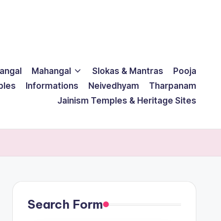
langal
Mahangal
Slokas & Mantras
Pooja
ples
Informations
Neivedhyam
Tharpanam
Jainism Temples & Heritage Sites
Search Form