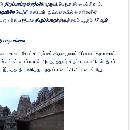
்டு
திருப்பரங்குன்றத்தில்
முருகப்பெருமான் அடக்கினார்.
ந்தூரிலே
வெற்றி கண்டார். இவ்வகையில் அசுரர்களின்
ி, ஒடுக்கிய இடமே
திருப்போரூர்
திருத்தலம் ஆகும்.
17 ஆம்
பாடியுள்ளார் .
லை, மதுரை மீனாட்சி அம்மன் திருவருளால் நிர்மாணித்த மகான்
ல் சங்கப்புலவர் மரபில் அவதரித்தவர் சிதம்பர சுவாமிகள். இவர்
ருத்தி தியானித்து வந்தார். மீனாட்சி அம்மனின் மீது