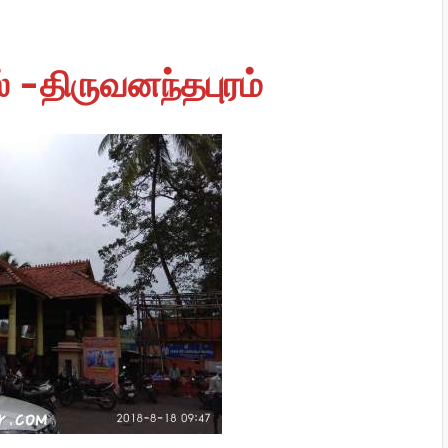
 -திருவனந்தபுரம்