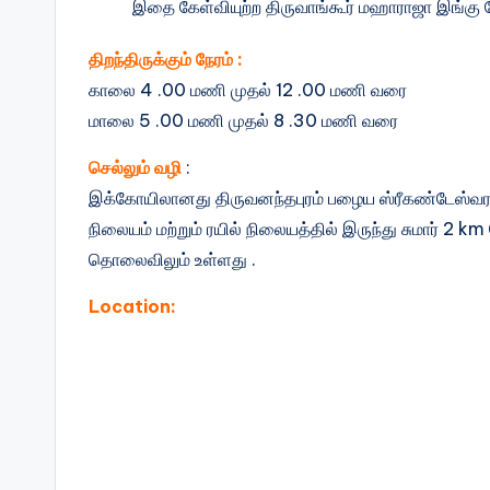
இதை கேள்வியுற்ற திருவாங்கூர் மஹாராஜா இங்கு 
திறந்திருக்கும் நேரம் :
காலை 4 .00 மணி முதல் 12 .00 மணி வரை
மாலை 5 .00 மணி முதல் 8 .30 மணி வரை
செல்லும் வழி
:
இக்கோயிலானது திருவனந்தபுரம் பழைய ஸ்ரீகண்டேஸ்வரம்
நிலையம் மற்றும் ரயில் நிலையத்தில் இருந்து சுமார் 2 
தொலைவிலும் உள்ளது .
Location: