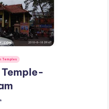
n Temples
 Temple-
ram
s