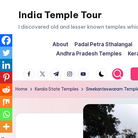
India Temple Tour
Skip
to
I discovered old and lesser known temples whi
content
About
Padal Petra Sthalangal
Andhra Pradesh Temples
Ker
facebook.com
twitter.com
t.me
instagram.com
youtube.com
Home
Kerala State Temples
Sreekanteswaram Templ