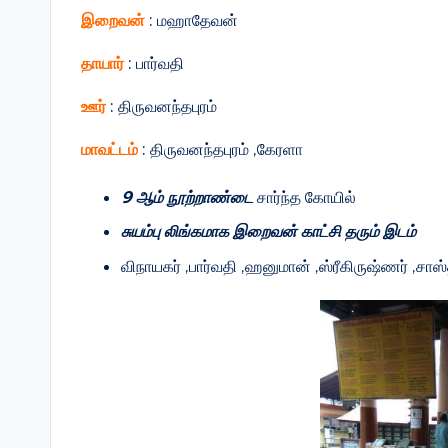
இறைவன்
: மஹாதேவன்
தாயார்
: பார்வதி
ஊர்
: திருவனந்தபுரம்
மாவட்டம்
: திருவனந்தபுரம் ,கேரளா
9 ஆம் நூற்றாண்டை
சார்ந்த கோயில்
சுயம்பு லிங்கமாக இறைவன் காட்சி தரும் இடம்
விநாயகர் ,பார்வதி ,ஹனுமான் ,ஸ்ரீகிருஷ்ணர் ,ச