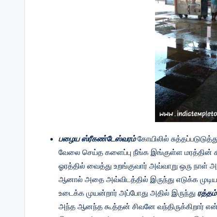
பழைய ஸ்ரீகண்டேஸ்வரம்
கோயிலில் சுத்தப்படுடு
வேலை செய்த களைப்பு நீங்க இங்குள்ள மரத்தின் க
ஓரத்தில் வைத்து உறங்குவார் அவ்வாறு ஒரு நாள் அவ
ஆனால் அதை அவ்விடத்தில் இருந்து எடுக்க முடிய
உடைக்க முயன்றார் அப்போது அதில் இருந்து
ரத்தம்
அந்த ஆனந்த கூத்தன் சிவனே வந்திருக்கிறார் 