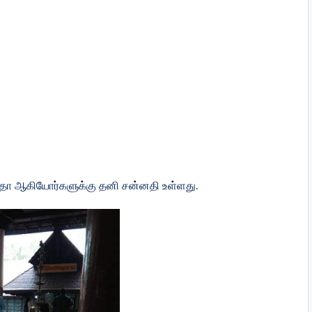
ாஸ்தா ஆகியோர்களுக்கு தனி சன்னதி உள்ளது.