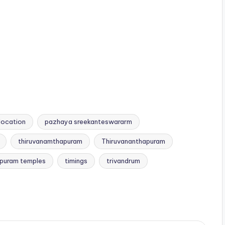
location
pazhaya sreekanteswararm
thiruvanamthapuram
Thiruvananthapuram
apuram temples
timings
trivandrum