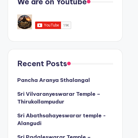
We are on Youtube
Recent Posts
Pancha Aranya Sthalangal
Sri Vilvaranyeswarar Temple –
Thirukollampudur
Sri Abathsahayeswarar temple -
Alangudi
Sri Padaleswarar Temple –