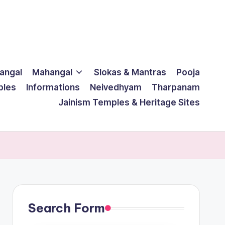
langal
Mahangal
Slokas & Mantras
Pooja
ples
Informations
Neivedhyam
Tharpanam
Jainism Temples & Heritage Sites
Search Form