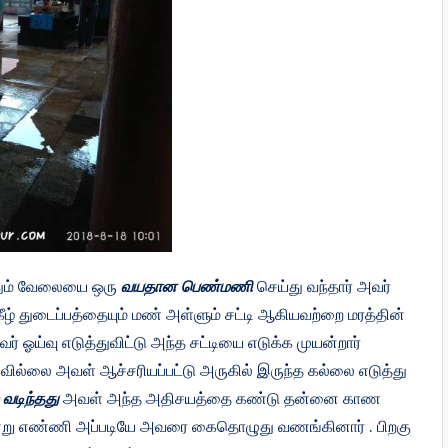
த்தும் வேலையை ஒரு
வயதான பெண்மணி
செய்து வந்தார் அவர்
ீழ் துடைப்பத்தையும் மண் அள்ளும் சட்டி ஆகியவற்றை மரத்தின்
ர் ஓய்வு எடுத்துவிட்டு அந்த சட்டியை எடுக்க முயன்றார்
வில்லை அவள் ஆச்சரியப்பட்டு அருகில் இருந்த கல்லை எடுத்து
 வடிந்தது
அவள் அந்த அதிசயத்தை கண்டு தன்னை காண
என்று எண்ணி அப்படியே அவரை கைதொழுது வணங்கினார் . பிறகு