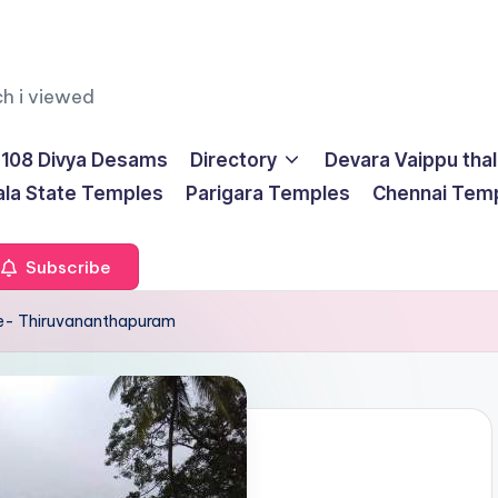
ch i viewed
108 Divya Desams
Directory
Devara Vaippu tha
ala State Temples
Parigara Temples
Chennai Tem
Subscribe
e- Thiruvananthapuram