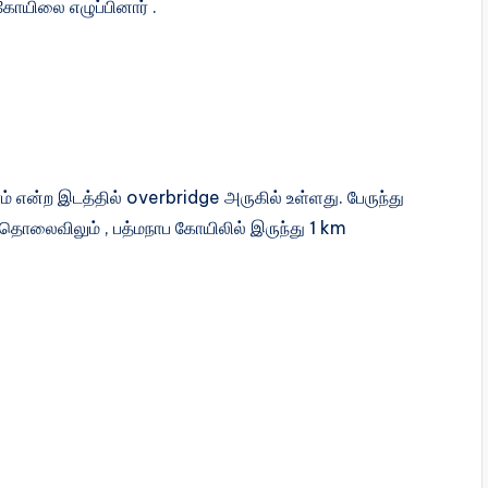
கோயிலை எழுப்பினார் .
 என்ற இடத்தில் overbridge அருகில் உள்ளது. பேருந்து
km தொலைவிலும் , பத்மநாப கோயிலில் இருந்து 1 km