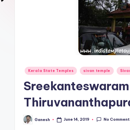
Posted
Kerala State Temples
sivan temple
Siva
in
Sreekanteswaram
Thiruvananthapu
No Comment
June 14, 2019
Ganesh
Posted
by