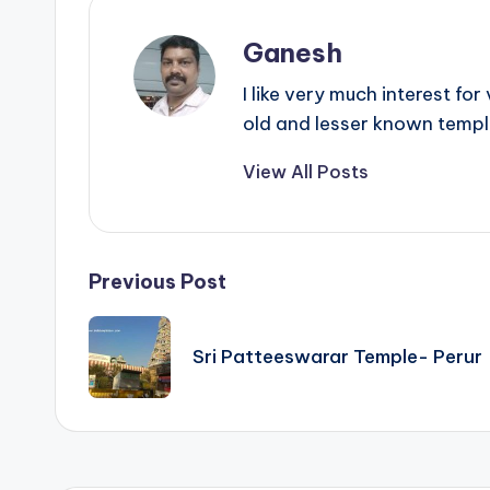
Ganesh
I like very much interest fo
old and lesser known templ
View All Posts
Post
Previous Post
navigation
Sri Patteeswarar Temple- Perur