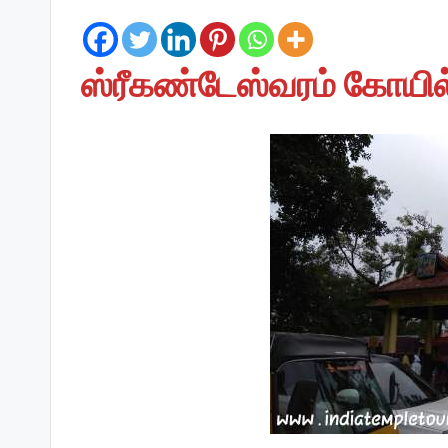
ஸ்ரீகண்டேஸ்வரம் கோயில்