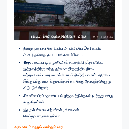
திருமுருகநாதர் கோயிலின் அருகிலேயே இக்கோயில்
அமைந்துள்ளது தாயார் மங்களாம்பிகை .
கேது
பகவான் ஒரு முனிவரின் சாபத்திலிருந்து விடுபட
இத்தலத்திற்கு வந்து துர்வாச தீர்த்தத்தில் நீராடி
மத்தவனேஸ்வரை வணங்கி சாபம் நிவர்தியானார் . ஆகவே
இங்கு வந்து வணங்கும் பக்த்தர்கள் கேது தோஷத்திலிருந்து
விடுபடுகின்றனர் .
சிவனின் பிரம்மதாண்டவம் இத்தலத்தில்தான் நடந்தது என்று
கூறுகிறார்கள் .
இவூரில் ஸ்வாமி சிற்பங்கள் , சிலைகள்
செய்துகொடுக்கிறார்கள் .
அமைவிடம் மற்றும் செல்லும் வழி