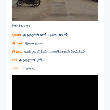
Main Entrance
மூலவர்
: திருமுருகன் நாதர் ,ஆவுடைநாயகர்
அம்பாள்
: ஆவுடைநாயகி
தீர்த்தம்
: ஷண்முக தீர்த்தம் , ஞானதீர்த்தம்,பிரம்மதீர்த்தம்
ஊர்
: திருமுருகன் பூண்டி
மாவட்டம்
: திருப்பூர்