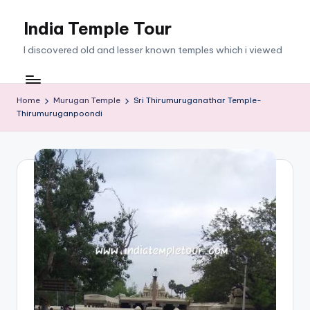
India Temple Tour
Skip
to
I discovered old and lesser known temples which i viewed
content
Home
Murugan Temple
Sri Thirumuruganathar Temple-
Thirumuruganpoondi