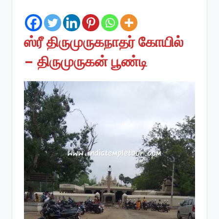
by
ஸ்ரீ திருமுருகநாதர் கோயில்
– திருமுருகன் பூண்டி