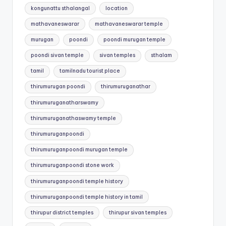
kongunattu sthalangal
location
mathavaneswarar
mathavaneswarar temple
murugan
poondi
poondi murugan temple
poondi sivan temple
sivan temples
sthalam
tamil
tamilnadu tourist place
thirumurugan poondi
thirumuruganathar
thirumuruganatharswamy
thirumuruganathaswamy temple
thirumuruganpoondi
thirumuruganpoondi murugan temple
thirumuruganpoondi stone work
thirumuruganpoondi temple history
thirumuruganpoondi temple history in tamil
thirupur district temples
thirupur sivan temples