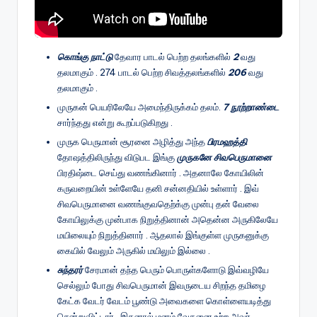
கொங்கு நாட்டு
தேவார பாடல் பெற்ற தலங்களில்
2
வது
தலமாகும் . 274 பாடல் பெற்ற சிவத்தலங்களில்
206
வது
தலமாகும் .
முருகன் பெயரிலேயே அமைந்திருக்கம் தலம்.
7 நூற்றாண்டை
சார்ந்தது என்று கூறப்படுகிறது .
முருக பெருமான் சூரனை அழித்து அந்த
பிரமஹத்தி
தோஷத்திலிருந்து விடுபட இங்கு
முருகனே சிவபெருமானை
பிரதிஷ்டை செய்து வணங்கினார் . அதனாலே கோயிலின்
கருவறையின் உள்ளேயே தனி சன்னதியில் உள்ளார் . இவ்
சிவபெருமானை வணங்குவதெற்க்கு முன்பு தன் வேலை
கோயிலுக்கு முன்பாக நிறுத்தினான் அதென்ன அருகிலேயே
மயிலையும் நிறுத்தினார் . ஆதலால் இங்குள்ள முருகனுக்கு
கையில் வேலும் அருகில் மயிலும் இல்லை .
சுந்தரர்
சேரமான் தந்த பெரும் பொருள்களோடு இவ்வழியே
செல்லும் போது சிவபெருமான் இவருடைய சிறந்த தமிழை
கேட்க வேடர் வேடம் பூண்டு அவைகளை கொள்ளையடித்து
சென்றுவிட்டார் . இதனால் மனம் வேதனை உற்ற அவர்