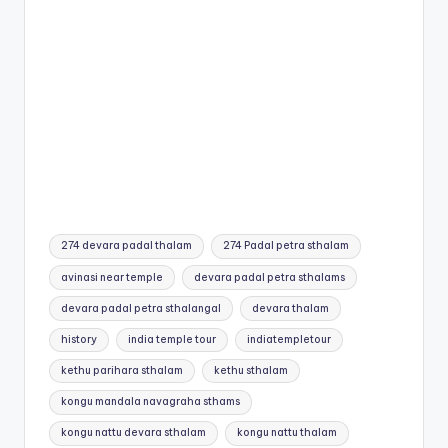
Tags:
274 devara padal thalam
274 Padal petra sthalam
avinasi near temple
devara padal petra sthalams
devara padal petra sthalangal
devara thalam
history
india temple tour
indiatempletour
kethu parihara sthalam
kethu sthalam
kongu mandala navagraha sthams
kongu nattu devara sthalam
kongu nattu thalam