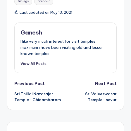
timings
tiruppur
Last updated on May 13, 2021
Ganesh
I like very much interest for visit temples,
maximum i have been visiting old and lesser
known temples.
View All Posts
Post
Previous Post
Next Post
Sri Thillai Natarajar
Sri Valeeswarar
navigation
Temple- Chidambaram
Temple- sevur