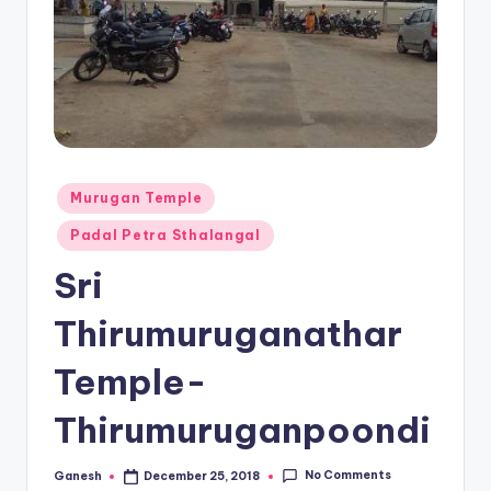
Posted
Murugan Temple
in
Padal Petra Sthalangal
Sri
Thirumuruganathar
Temple-
Thirumuruganpoondi
No Comments
Ganesh
December 25, 2018
Posted