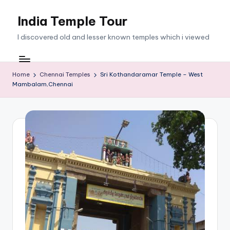
India Temple Tour
Skip
to
I discovered old and lesser known temples which i viewed
content
Home
Chennai Temples
Sri Kothandaramar Temple – West
Mambalam,Chennai