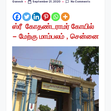
No Comments
Ganesh
September 21, 2020
Posted
by
ஸ்ரீ கோதண்டராமர் கோயில்
– மேற்கு மாம்பலம் , சென்னை