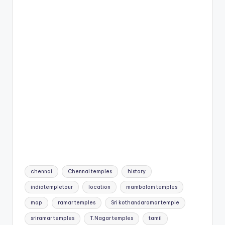
Tags:
chennai
Chennai temples
history
indiatempletour
location
mambalam temples
map
ramar temples
Sri kothandaramar temple
sriramar temples
T.Nagar temples
tamil