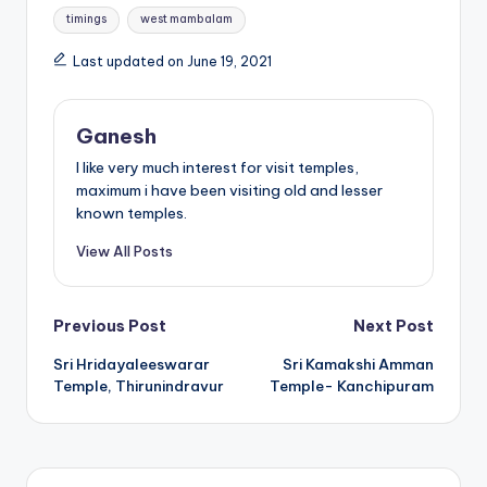
timings
west mambalam
Last updated on June 19, 2021
Ganesh
I like very much interest for visit temples,
maximum i have been visiting old and lesser
known temples.
View All Posts
Post
Previous Post
Next Post
Sri Hridayaleeswarar
Sri Kamakshi Amman
navigation
Temple, Thirunindravur
Temple- Kanchipuram