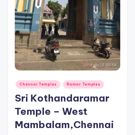
Posted
Chennai Temples
Ramar Temples
in
Sri Kothandaramar
Temple – West
Mambalam,Chennai