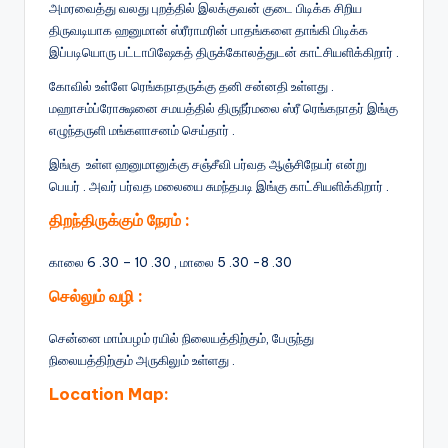
அமரவைத்து வலது புறத்தில் இலக்குவன் குடை பிடிக்க சிறிய
திருவடியாக ஹனுமான் ஸ்ரீராமரின் பாதங்களை தாங்கி பிடிக்க
இப்படியொரு பட்டாபிஷேகத் திருக்கோலத்துடன் காட்சியளிக்கிறார் .
கோவில் உள்ளே ரெங்கநாதருக்கு தனி சன்னதி உள்ளது .
மஹாசம்ப்ரோக்ஷனை சமயத்தில் திருநீர்மலை ஸ்ரீ ரெங்கநாதர் இங்கு
எழுந்தருளி மங்களாசனம் செய்தார் .
இங்கு உள்ள ஹனுமானுக்கு சஞ்சீவி பர்வத ஆஞ்சிநேயர் என்று
பெயர் . அவர் பர்வத மலையை சுமந்தபடி இங்கு காட்சியளிக்கிறார் .
திறந்திருக்கும் நேரம் :
காலை 6 .30 – 10 .30 , மாலை 5 .30 -8 .30
செல்லும் வழி :
சென்னை மாம்பழம் ரயில் நிலையத்திற்கும், பேருந்து
நிலையத்திற்கும் அருகிலும் உள்ளது .
Location Map: