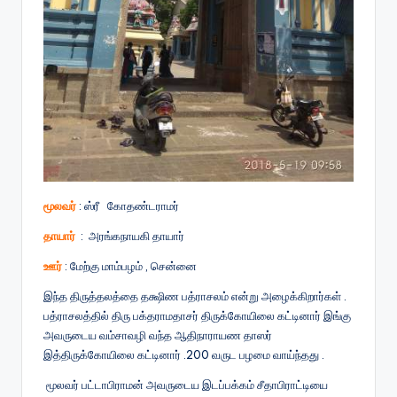
மூலவர்
: ஸ்ரீ கோதண்டராமர்
தாயார்
: அரங்கநாயகி தாயார்
ஊர்
: மேற்கு மாம்பழம் , சென்னை
இந்த திருத்தலத்தை தக்ஷிண பத்ராசலம் என்று அழைக்கிறார்கள் .
பத்ராசலத்தில் திரு பக்தராமதாசர் திருக்கோயிலை கட்டினார் இங்கு
அவருடைய வம்சாவழி வந்த ஆதிநாராயண தாஸர்
இத்திருக்கோயிலை கட்டினார் .200 வருட பழமை வாய்ந்தது .
மூலவர் பட்டாபிராமன் அவருடைய இடப்பக்கம் சீதாபிராட்டியை