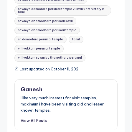
sowmya damodara perumal temple villivakkam history in
tamil
sowmya dhamodhara perumal kovil
sowmya dhamodhara perumal temple
sri damodara perumal temple
tamil
villivakkam perumal temple
villivakkam sowmiya thamothara perumal
Last updated on October 11, 2021
Ganesh
I like very much interest for visit temples,
maximum i have been visiting old and lesser
known temples.
View All Posts