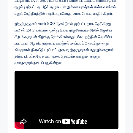
கட்டினார். யசோதை தாயால் கயிற்றினால் கட்டப்பட்ட காரணத்தால்
தழும்பு ஏற்பட்டது . இவ் தழும்புடன் இக்கலியுகத்தில் வில்லிவாக்கம்
எனும் சேத்திரத்தில் சவுமிய தாமோதரனாக சேவை சாதிக்கிறார்.
இத்திருத்தலம் சுமார் 800 ஆண்டுகள் முற்பட்டதாக தெரிகிறது .
ஊரின் நடு நாயகமாக மூன்று நிலை ராஜகோபுரம் அதில் அழகிய
சிற்பங்களுடன் கிழக்கு நோக்கி உள்ளது . கோபுரத்தின் வெளியே
உயரமான அழகிய நாற்கால் ஊஞ்சல் மண்டபம் அமைந்துள்ளது
.பெருமாள் திருவீதி புறப்பாட்டிற்கு எழுந்தருளும் போது இங்குதான்
திவ்ய பிரபந்த வேத பாராயண தொடக்கங்களும் , சாற்று
முறைகளும் நடைபெறுகின்றன .