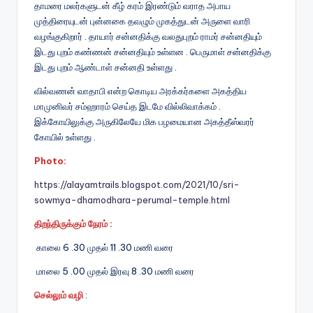
தாமரை மலர்களுடன் கீழ் கரம் இரண்டும் வராத அபாய
முத்திரையுடன் புன்னகை தவழும் முகத்துடன் அருளை வாரி
வழங்குகிறார் . தாயார் சன்னதிக்கு வலதுபுறம் ராமர் சன்னதியும்
இடது புறம் கண்ணன் சன்னதியும் உள்ளன . பெருமாள் சன்னதிக்கு
இடது புறம் ஆண்டாள் சன்னதி உள்ளது .
வில்வணன் வாதாபி என்ற கொடிய அரக்கர்களை அகத்திய
மாமுனிவர் சம்ஹாரம் செய்த இடமே வில்லிவாக்கம் .
இக்கோயிலுக்கு அருகிலேயே மிக பழமையான அகத்தீஸ்வரர்
கோயில் உள்ளது .
Photo:
https://alayamtrails.blogspot.com/2021/10/sri-
sowmya-dhamodhara-perumal-temple.html
திறந்திருக்கும் நேரம் :
காலை 6 .30 முதல் 11 .30 மணி வரை
மாலை 5 .00 முதல் இரவு 8 .30 மணி வரை
செல்லும் வழி
: