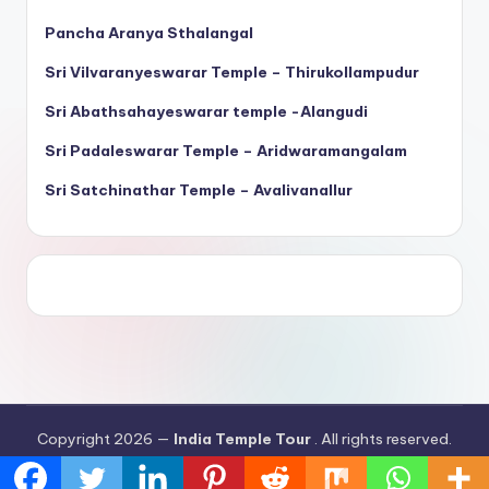
Pancha Aranya Sthalangal
Sri Vilvaranyeswarar Temple – Thirukollampudur
Sri Abathsahayeswarar temple -Alangudi
Sri Padaleswarar Temple – Aridwaramangalam
Sri Satchinathar Temple – Avalivanallur
Copyright 2026 —
India Temple Tour
. All rights reserved.
Bloghash WordPress Theme