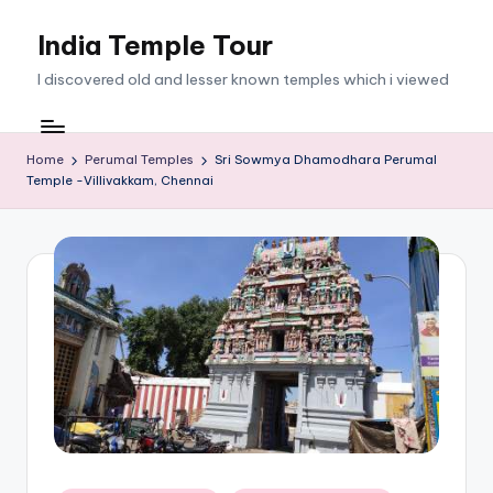
India Temple Tour
Skip
to
I discovered old and lesser known temples which i viewed
content
Home
Perumal Temples
Sri Sowmya Dhamodhara Perumal
Temple -Villivakkam, Chennai