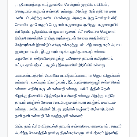
ராஜகோபுரத்தை கடந்து உள்ளே சென்றால் முதலில் பலிபீடம் ,
கொடிமரம் ,கருடன் சன்னதி உள்ளது , அதற்கு நேர் எதிராக மகா
மண்டபம் ,அர்த்த மண்டபம் உள்ளது , அதை கடந்து சென்றால் ஸ்ரீ
சௌமிய தாமோதரப் பெருமாள் கருவறை வருகிறது . கருவறையில்
ஸ்ரீ தேவி , பூதேவியுடன் மூலவர் மூலவர் ஸ்ரீ தாமோதர பெருமாள்
நின்ற கோலத்தில் நான்கு கரங்களுடன் சேவை சாதிக்கிறார் .
மேற்கரங்கள் இரண்டும் சங்கு சக்கரத்துடன் , கீழ் வலது கரம் அபாய
ஹஸ்தமாகவும் , இடது கரம் கடிக்க ஹஸ்தமாகவும் உள்ளன .
பஞ்சலோக ஸ்ரீதாமோதரருக்கு யசோதை தாயார் கயிற்றினால்
கட்டியதால் ஏற்பட்ட தழும்பு இறைவனின் இடுப்பில் உள்ளது .
மகாமண்டபத்தின் வெளியே வாயிற்காப்பாளாராக ஜெய, விஜயர்கள்
உள்ளனர் . வலப்புறம் நம்மாழ்வார் , இடப்புறம் ராமானுஜர் சன்னதிகள்
உள்ளன .எதிரே கருடன் சன்னதி உள்ளது . பலிபீடத்தின் தென்
கிழக்கு திசையில் ஆஞ்சநேயர் சன்னதி உள்ளது .அதற்கு எதிரே
தாயார் ஊஞ்சல் சேவை நடைபெறும் சுக்ரவார ஊஞ்சல் மண்டபம்
உள்ளது . மண்டபத்தின் இடது புறத்தில் ஆழ்வார் ஆச்சாரியர்கள்
தனி தனி சன்னதியில் எழுந்தருளி உள்ளனர் .
பின்பு நாம் ஸ்ரீ அமிர்தவல்லி தாயார் சன்னதியை காணலாம் . தாயார்
அமர்ந்த கோலத்தில் நான்கு திருக்கரங்களுடன் மேற்கரம் இரண்டு