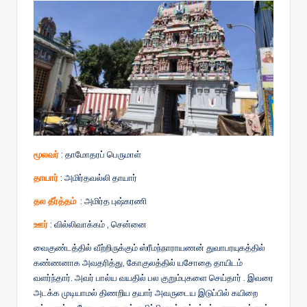
மூலவர்
: தாமோதரப் பெருமாள்
தாயார்
: அமிர்தவல்லி தாயார்
தல தீர்த்தம்
: அமிர்த புஷ்கரணி
ஊர்
: வில்லிவாக்கம் , சென்னை
வைகுண்டத்தில் வீற்றிருக்கும் ஸ்ரீமந்நாராயணன் துவாபரயுகத்தில்
கண்ணனாக அவதரித்து, கோகுலத்தில் யசோதை தாயிடம்
வளர்ந்தார். அவர் பால்ய வயதில் பல குறும்புகளை செய்தார் . இவரை
அடக்க முடியாமல் திணறிய தயார் அவருடைய இடுப்பில் கயிறை