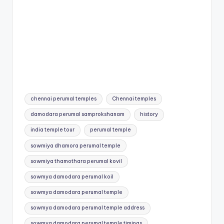
Tags:
chennai perumal temples
Chennai temples
damodara perumal samprokshanam
history
india temple tour
perumal temple
sowmiya dhamora perumal temple
sowmiya thamothara perumal kovil
sowmya damodara perumal koil
sowmya damodara perumal temple
sowmya damodara perumal temple address
sowmya damodara perumal temple timings