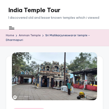
India Temple Tour
Skip
to
I discovered old and lesser known temples which i viewed
content
Home
Amman Temple
Sri Mallikarjuneswarar temple –
Dharmapuri