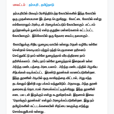
மாவட்டம்
:
தர்மபுரி , தமிழ்நாடு
தர்மபுரியில் மிகவும் பிரசித்திபெற்ற கோயில்களில் இந்த கோயில்
ஒரு முதன்மையான இடத்தை பெறுகிறது . கோட்டை கோயில் என்று
எல்லோராலும் அன்புடன் அழைக்கப்படும் கோயிலாகும் .எட்டாம்
நூற்றாண்டில் நுளம்பர் என்ற குறுநில மன்னர்களால் கட்டப்பட்ட
கோயிலாகும் . இக்கோயில் ஒரு தேவார வைப்பு தலமாகும் .
கோயிலுக்கு சிறிய நுழைவு வாயில் உள்ளது அதன் வழியே உள்ளே
சென்றால் கொடிமரம் மற்றும் நந்தி பெருமானை தரிசனம்
செய்துவிட்டு நாம் உள்ளே நுழைந்தால் வீரபத்திரரை நாம்
தரிசிக்கலாம் . பின்பு நாம் உள்ளே நுழைந்தால் இறைவன் உள்ள
அர்த்த மண்டபத்தை அடையலாம் . அர்த்த மண்டபத்தில் அழகிய
சிற்பங்கள் வடிக்கப்பட்ட இரண்டு தூண்கள் காணப்படுகின்றன.
இந்த தூணின் அடியில் ஒரு காகிதத்தை விட்டால், அது எந்த
தடங்கலும் இன்றி மறு பக்கம் வந்துவிடும். அதாவது, அந்த தூண்
தரையைத் தொடாமல் அமைக்கப்பட்டிருக்கிறது. இந்த தூணின்
எடை பல டன் இருக்கும் என்று கூறுகிறார்கள். இதனால் இவை
‘தொங்கும் தூண்கள்’ என்றும் அழைக்கப்படுகின்றன. இது நம்
தமிழர்களின் கட்டடக்கலையின் சிறப்பை உலகுக்கு எடுத்து
சொல்வதுபோல் உள்ளது .