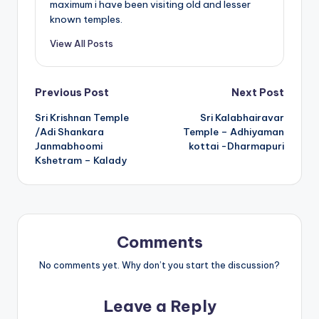
maximum i have been visiting old and lesser
known temples.
View All Posts
Post
Previous Post
Next Post
Sri Krishnan Temple
Sri Kalabhairavar
navigation
/Adi Shankara
Temple – Adhiyaman
Janmabhoomi
kottai -Dharmapuri
Kshetram – Kalady
Comments
No comments yet. Why don’t you start the discussion?
Leave a Reply