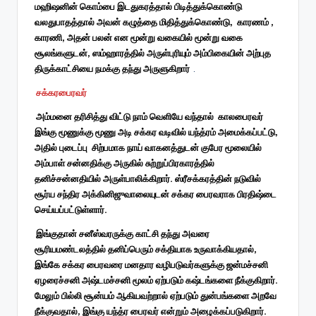
மஹிஷனின் கொம்பை இடதுகரத்தால் பிடித்துக்கொண்டு
வலதுபாதத்தால் அவன் கழுத்தை மிதித்துக்கொண்டு, காரணம் ,
காரணி, அதன் பலன் என மூன்று வகையில் மூன்று வகை
சூலங்களுடன், ஸம்ஹாரத்தில் அருள்புரியும் அம்பிகையின் அற்புத
திருக்காட்சியை நமக்கு தந்து அருளுகிறார்
.
சக்கரபைரவர்
அம்மனை தரிசித்து விட்டு நாம் வெளியே வந்தால் காலபைரவர்
இங்கு மூணுக்கு மூணு அடி சக்கர வடிவில் யந்த்ரம் அமைக்கப்பட்டு,
அதில் புடைப்பு சிற்பமாக நாய் வாகனத்துடன் குபேர மூலையில்
அம்பாள் சன்னதிக்கு அருகில் சுற்றுப்பிரகாரத்தில்
தனிச்சன்னதியில் அருள்பாலிக்கிறார். ஸ்ரீசக்கரத்தின் நடுவில்
சூர்ய சந்திர அக்கினிஜுவாலையுடன் சக்கர பைரவராக பிரதிஷ்டை
செய்யப்பட்டுள்ளார்.
இங்குதான் சனீஸ்வரருக்கு காட்சி தந்து அவரை
சூரியமண்டலத்தில் தனிப்பெரும் சக்தியாக உருவாக்கியதால்,
இங்கே சக்கர பைரவரை மனதார வழிபடுவர்களுக்கு ஜன்மச்சனி
ஏழரைச்சனி அஷ்டமச்சனி மூலம் ஏற்படும் கஷ்டங்களை நீக்குகிறார்.
மேலும் பில்லி சூன்யம் ஆகியவற்றால் ஏற்படும் துன்பங்களை அறவே
நீக்குவதால், இங்கு யந்த்ர பைரவர் என்றும் அழைக்கப்படுகிறார்.