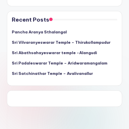
Recent Posts
Pancha Aranya Sthalangal
Sri Vilvaranyeswarar Temple – Thirukollampudur
Sri Abathsahayeswarar temple -Alangudi
Sri Padaleswarar Temple – Aridwaramangalam
Sri Satchinathar Temple – Avalivanallur