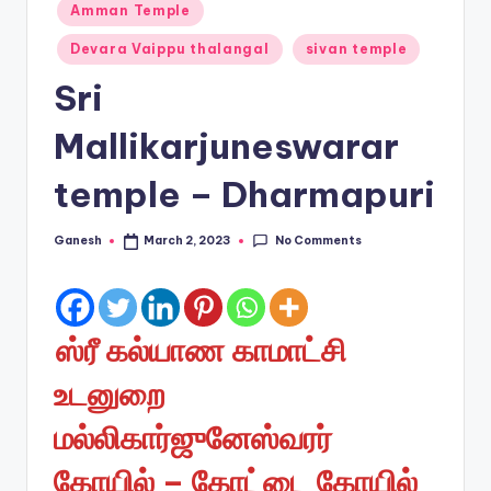
Posted
Amman Temple
in
Devara Vaippu thalangal
sivan temple
Sri
Mallikarjuneswarar
temple – Dharmapuri
No Comments
Ganesh
March 2, 2023
Posted
by
ஸ்ரீ கல்யாண காமாட்சி
உடனுறை
மல்லிகார்ஜுனேஸ்வரர்
கோயில் – கோட்டை கோயில்