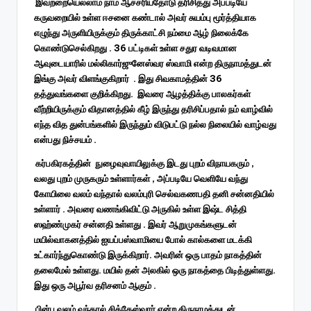
இவற்றையெல்லாம் நாம் ஆச்சரியதோடு தரிசித்து அப்படியே
கருவறையில் உள்ள ஈசனை கண்டால் அவர் சுயம்பு மூர்த்தியாக
எழுந்து அருளியிருக்கும் திருக்காட்சி நம்மை ஆழ் நிலைக்கே
கொண்டுசெல்கிறது . 36 பட்டிகள் உள்ள சதுர வடிவமான
ஆவுடையாரில் மல்லிகார்ஜுனேஸ்வர ஸ்வாமி என்ற திருநாமத்துடன்
இங்கு அவர் விளங்குகிறார் . இது சிவகாமத்தின் 36
தத்துவங்களை குறிக்கிறது. இவரை ஆழத்திக்கு பாலகர்கள்
வீற்றியிருக்கும் விதானத்தில் கீழ் இருந்து தரிசிப்பதால் நம் வாழ்வில்
எந்த வித துன்பங்களில் இருந்தும் விடுபட்டு நல்ல நிலையில் வாழ்வது
என்பது நிச்சயம் .
கர்பகிரகத்தின் நுழைவுவாயிலுக்கு இடது புறம் விநாயகரும் ,
வலது புறம் முருகரும் உள்ளார்கள் , அப்படியே வெளியே வந்து
கோயிலை வலம் வந்தால் வலம்புரி செல்வகணபதி தனி சன்னதியில்
உள்ளார் . அவரை வணங்கிவிட்டு அருகில் உள்ள இஷ்ட சித்தி
ஸஹ்ண்முகர் சன்னதி உள்ளது . இவர் ஆறுமுகங்களுடன்
மயில்வாகனத்தில் ஐயப்பஸ்வாமியை போல் கால்களை மடக்கி
உட்கார்ந்துகொண்டு இருக்கிறார். அவரின் ஒரு பாதம் நாகத்தின்
தலைமேல் உள்ளது. மயில் தன் அலகில் ஒரு நாகத்தை பிடித்துள்ளது.
இது ஒரு அபூர்வ தரிசனம் ஆகும் .
பின்பு வலம் வந்தால் சித்தேஸ்வரர் என்ற திருநாமத்துடன்