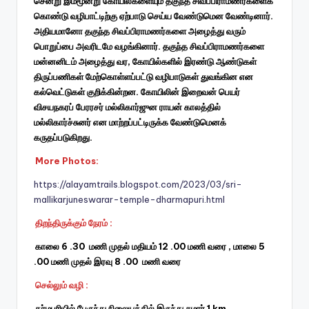
சென்று இம்மூன்று கோயில்களையும் தகுந்த சிவப்பிராமணர்களைக்
கொண்டு வழிபாட்டிற்கு ஏற்பாடு செய்ய வேண்டுமென வேண்டினார்.
அதியமானோ தகுந்த சிவப்பிராமணர்களை அழைத்து வரும்
பொறுப்பை அவரிடமே வழங்கினார். தகுந்த சிவப்பிராமணர்களை
மன்னனிடம் அழைத்து வர, கோயில்களில் இரண்டு ஆண்டுகள்
திருப்பணிகள் மேற்கொள்ளப்பட்டு வழிபாடுகள் துவங்கின என
கல்வெட்டுகள் குறிக்கின்றன. கோயிலின் இறைவன் பெயர்
விசயநகரப் பேரரசர் மல்லிகார்ஜுன ராயன் காலத்தில்
மல்லிகார்ச்சுனர் என மாற்றப்பட்டிருக்க வேண்டுமெனக்
கருதப்படுகிறது.
More Photos:
https://alayamtrails.blogspot.com/2023/03/sri-
mallikarjuneswarar-temple-dharmapuri.html
திறந்திருக்கும் நேரம் :
காலை 6 .30 மணி முதல் மதியம் 12 .00 மணி வரை , மாலை 5
.00 மணி முதல் இரவு 8 .00 மணி வரை
செல்லும் வழி :
தர்மபுரியில் பேருந்து நிலையத்தில் இருந்து சுமார் 1 km