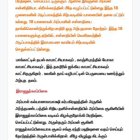
பிரதிஷ்டை செய்யப்பட்டிருக்கும். ஆனால் இங்குள்ள அம்மன்
சன்னிதியோ, ஸ்ரீசக்கரத்தின் மீதே எழுப்பப்பட்டுள்ளது.இந்த 18
முனைகளின் அடிப்பாகத்தில் சிற்பவடிவில் யானையின் தலை மட்டும்
உள்ளது. 18 யானைகள் அம்பாளின் சன்னதியை
தாங்கிகொண்டுருக்கிற மாதிரி ஒரு அற்புதமான தோற்றம். இந்த 18
யானைகளுக்கு நடுவில், சன்னதியின் வெளிசுவற்றின்
அடிப்பாகத்தில் இராமாயண காவியம் சிற்பவடிவில்
செதுக்கப்பட்டுள்ளது.
மாங்காட்டில் தபஸ் காமாட்சியாகவும் , காஞ்சிபுரத்தில் யோகா
காமாட்சியாகவும் , இத் தகடூரில் ஐக்கிய காமாட்சியாகவும்
காட்சிதருகிறார் . உலகின் தாய் வழிபாட்டின் பெருமையை உணர்த்தும்
அற்புத தலம்.
இராஜதுர்காம்பிகை
அம்பாள் கல்யாணகாமாக்ஷி கர்பகிரஹத்தின் அருகில்
அர்த்தமண்டபத்தில் சிறிய தனிச்சன்னதியில் அம்பிகை சூலினியின்
இராஜதுர்காம்பிகை வடிவம் கிழக்குநோக்கி பிரதிஷ்டை
செய்யப்பட்டுள்ளது. அருள்தரும் அம்மன் சூலினி
ராஜதுர்காம்பிகையாக சூலம் சங்கு ஏந்தி மஹிஷனை வதம் செய்யும்
தோற்றத்தில் அருள்பாலிக்கிறாள். கீழே விழுந்து கிடக்கும்