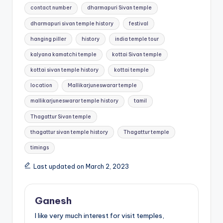
Tags:
contact number
dharmapuri Sivan temple
dharmapuri sivan temple history
festival
hanging piller
history
india temple tour
kalyana kamatchi temple
kottai Sivan temple
kottai sivan temple history
kottai temple
location
Mallikarjuneswarar temple
mallikarjuneswarar temple history
tamil
Thagattur Sivan temple
thagattur sivan temple history
Thagattur temple
timings
Last updated on March 2, 2023
Ganesh
I like very much interest for visit temples,