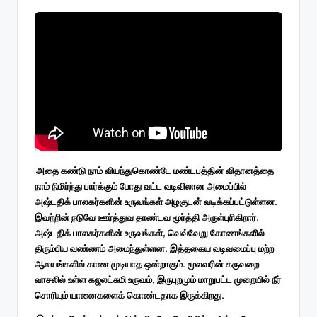
அதை கண்டு நாம் வியந்துகொண்டே மண்டபத்தின் விதானத்தை
நாம் நிமிர்ந்து பார்க்கும் போது வட்ட வடிவிலான அமைப்பில்
அஷ்டதிக் பாலகர்களின் உருவங்கள் அழகுடன் வடிக்கப்பட்டுள்ளன.
இவற்றின் நடுவே ஊர்த்துவ தாண்டவ மூர்த்தி அருள்புரிகிறார்.
அஷ்டதிக் பாலகர்களின் உருவங்கள், வெவ்வேறு கோணங்களில்
திரும்பிய வண்ணம் அமைந்துள்ளன. இத்தகைய வடிவமைப்பு மற்ற
ஆலயங்களில் காண முடியாத ஒன்றாகும். மூலவரின் கருவறை
வாசலில் உள்ள கஜலட்சுமி உருவம், இருபுறமும் மாறுபட்ட முறையில் நீர்
சொரியும் யானைகளைக் கொண்டதாக இருக்கிறது.