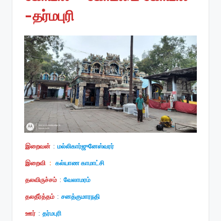
-தர்மபுரி
இறைவன்
:
மல்லிகார்ஜுனேஸ்வரர்
இறைவி
:
கல்யாண காமாட்சி
தலவிருச்சம்
:
வேலாமரம்
தலதீர்த்தம்
:
சனத்குமாரநதி
ஊர்
:
தர்மபுரி