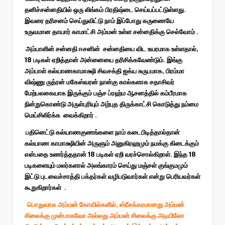
தனிச்சன்னதியில் ஒரு லிங்கம் பிரதிஷ்டை செய்யப்பட்டுள்ளது.
இவரை தரிசனம் செய்துவிட்டு நாம் இப்போது கருணையே
உருவமான தாயார் காமாட்சி அம்மன் உள்ள சன்னதிக்கு செல்வோம் .
அம்பாளின் சன்னதி ஈசனின் சன்னதியை விட உயரமாக உள்ளதால்,
18 படிகள் ஏறித்தான் அன்னையை தரிசிக்கவேண்டும். இங்கு
அம்பாள் கல்யாணகாமாக்ஷி சிவசக்தி ஐக்ய சுருபமாக, பிரம்மா
விஷ்ணு ருத்ரன் மகேஸ்வரன் நான்கு கால்களாக சதாசிவர்
மேற்பலகையாக இருக்கும் பஞ்ச ப்ரஹ்ம ஆசனத்தில் கம்பீரமாக
நின்றுகொண்டு அருள்புரியும் அற்புத திருக்காட்சி கொடுத்து நம்மை
மெய்சிலிர்க்க வைக்கிறார் .
பதினெட்டு கல்யாணகுணங்களை நாம் கடைபிடித்தால்தான்
கல்யாண காமாக்ஷியின் அருளும் அனுகிரஹமும் நமக்கு கிடைக்கும்
என்பதை உணர்த்ததான் 18 படிகள் ஏறி வரச்சொல்கிறாள். இந்த 18
படிகளையும் மலர்களால் அலங்காரம் செய்து மஞ்சள் குங்குமமும்
இட்டு புடவைச்சாத்தி பக்தர்கள் வழிபடுவார்கள் என்று பெரியவர்கள்
கூறுகிறார்கள் .
பொதுவாக அம்மன் கோவில்களில், ஸ்ரீசக்கரமானது அம்மன்
சிலைக்கு முன்பாகவோ அல்லது அம்மன் சிலைக்கு அடியிலோ