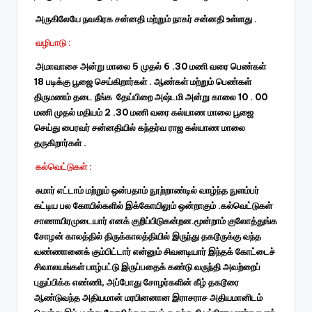
அருகிலேயே நவகிரக சன்னதி மற்றும் நாகர் சன்னதி உள்ளது .
வழிபாடு :
அமாவாசை அன்று மாலை 5 முதல் 6 .30 மணி வரை பெண்கள்
18 படிக்கு பூஜை செய்கிறார்கள் . ஆண்கள் மற்றும் பெண்கள்
திருமணம் தடை நீங்க தேய்பிறை அஷ்டமி அன்று காலை 10 . 00
மணி முதல் மதியம் 2 .30 மணி வரை கல்யாண மாலை பூஜை
செய்து பைரவர் சன்னதியில் கந்தர்வ ராஜ கல்யாண மாலை
தருகிறார்கள் .
கல்வெட்டுகள் :
சுமார் எட்டாம் மற்றும் ஒன்பதாம் நூற்றாண்டில் வாழ்ந்த நுளம்பர்
கட்டிய பல கோயில்களில் இக்கோயிலும் ஒன்றாகும் .கல்வெட்டுகள்
சாணாயிரமுடையார் எனக் குறிப்பிடுகன்றன.மூன்றாம் குலோத்துங்க
சோழன் காலத்தில் திருக்காலத்தியில் இருந்து தகடூருக்கு வந்த
வண்ணானைக் கும்பிட்டார் என்னும் சிவனடியார் இந்தக் கோட்டைச்
சிவாலயங்கள் பாழ்பட்டு இருப்பதைக் கண்டு வருந்தி அவற்றைப்
புதுப்பிக்க எண்ணி, அப்போது சோழர்களின் கீழ் தகடூரை
ஆண்டுவந்த அதியமான் மரபினனான இராசராச அதியமானிடம்