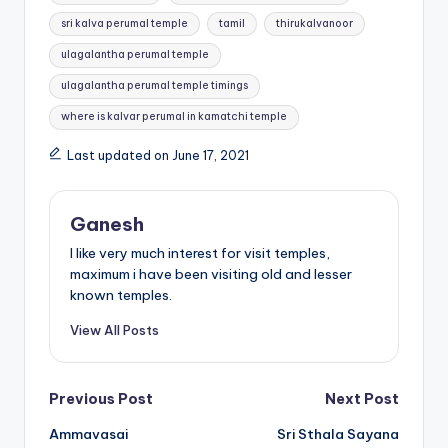
sri kalva perumal temple
tamil
thirukalvanoor
ulagalantha perumal temple
ulagalantha perumal temple timings
where is kalvar perumal in kamatchi temple
Last updated on June 17, 2021
Ganesh
I like very much interest for visit temples,
maximum i have been visiting old and lesser
known temples.
View All Posts
Post
Previous Post
Next Post
Ammavasai
Sri Sthala Sayana
navigation