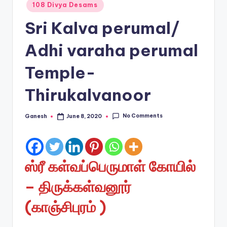
Posted
108 Divya Desams
in
Sri Kalva perumal/
Adhi varaha perumal
Temple-
Thirukalvanoor
No Comments
Ganesh
June 8, 2020
Posted
by
ஸ்ரீ கள்வப்பெருமாள் கோயில்
– திருக்கள்வனூர்
(காஞ்சிபுரம் )