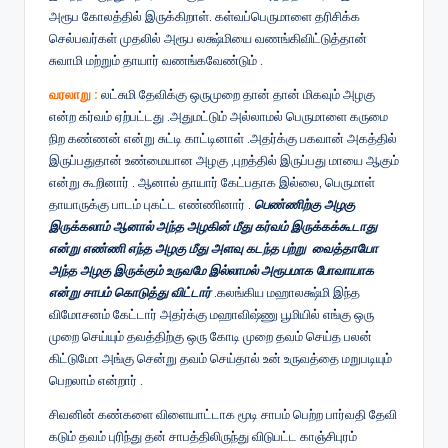
அரூப கோலத்தில் இருக்கிறாள். கள்வப்பெருமாளை தரிசிக்க
செல்பவர்கள் முதலில் அரூப லக்ஷ்மியை வணங்கிவிட்டுத்தான்
சுவாமி மற்றும் தாயார் வணங்கவேண்டும் .
வரலாறு :
லட்சுமி தேவிக்கு ஒருமுறை தான் தான் மிகவும் அழகு
என்ற கர்வம் ஏற்பட்டது .அதுமட்டும் அல்லாமல் பெருமாளை கருமை
நிற கண்ணன் என்று சுட்டி காட்டினாள் .அதர்க்கு பகவான் அகத்தில்
இருப்பதுதான் உண்மையான அழகு ,புறத்தில் இருப்பது மாயை ஆகும்
என்று கூறினார் . ஆனால் தாயார் கேட்பதாக இல்லை, பெருமாள்
தாயாருக்கு பாடம் புகட்ட எண்ணினார் .
பெண்ணிற்கு அழகு
இருக்கலாம் ஆனால் அந்த அழகின் மீது கர்வம் இருக்கக்கூடாது
என்று எண்ணி எந்த அழகு மீது அளவு கடந்த பற்று வைத்தாயோ
அந்த அழகு இருக்கும் உருவமே இல்லாமல் அரூபமாக போவாயாக
என்று சாபம் கொடுத்து விட்டார்
.கலங்கிய மஹாலக்ஷ்மி இந்த
விமோசனம் கேட்டார் அதர்க்கு மஹாவிஷ்ணு பூமியில் எங்கு ஒரு
முறை செய்யும் தவத்திற்கு ஒரு கோடி முறை தவம் செய்த பலன்
கிட்டுமோ அங்கு சென்று தவம் செய்தால் உன் உருவத்தை மறுபடியும்
பெறலாம் என்றார் .
சிவனின் கண்களை விளையாட்டாக மூடி சாபம் பெற்ற பார்வதி தேவி
கடும் தவம் புரிந்து தன் சாபத்திலிருந்து விடுபட்ட காஞ்சிபுரம்