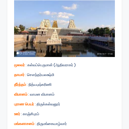
மூலவர்
: கள்வப்பெருமான் (ஆதிவராகர் )
தாயார்
: சௌந்தர்யலக்ஷ்மி
தீர்த்தம்
: நித்யபுஷ்கரிணி
விமானம்
: வாமன விமானம்
புராண பெயர்
: திருக்கள்வனூர்
ஊர்
: காஞ்சிபுரம்
மங்களாசனம்
: திருமங்கையாழ்வார்