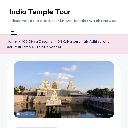
India Temple Tour
Skip
to
I discovered old and lesser known temples which i viewed
content
Home
108 Divya Desams
Sri Kalva perumal/ Adhi varaha
perumal Temple- Thirukalvanoor