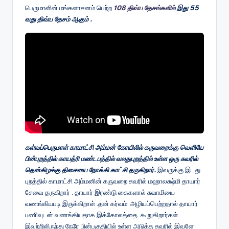
பெருமாளின் மங்களாசனம் பெற்ற
108 திவ்ய தேசங்களில்
இது 55
வது திவ்ய தேசம் ஆகும் .
கள்வப்பெருமாள் காமாட்சி அம்மன் கோயிலில் கருவறைக்கு வெளியே
பின்புறத்தில் காயத்ரி மண்டபத்தில் வலதுபுறத்தில் உள்ள ஒரு சுவரில்
தென்கிழக்கு திசையை நோக்கி காட்சி தருகிறார்.
இவருக்கு இடது
புறத்தில் காமாட்சி அம்மனின் கருவறை சுவரில் மஹாலக்ஷ்மி தாயார்
சேவை தருகிறார் . தாயார் இரண்டு கைகளால் சுவாமியை
வணங்கியபடி இருக்கிறாள் .தன் கர்வம் அழியப்பெற்றதால் தாயார்
பணிவுடன் வணங்கியதாக இக்கோலத்தை கூறுகிறார்கள்.
இவற்றிலிருந்து நேரே பின்பகுதியில் உள்ள அடுத்த சுவரில் இவளே