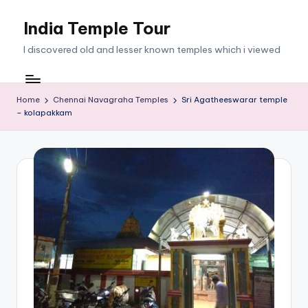
India Temple Tour
Skip
to
I discovered old and lesser known temples which i viewed
content
Home
Chennai Navagraha Temples
Sri Agatheeswarar temple
– kolapakkam