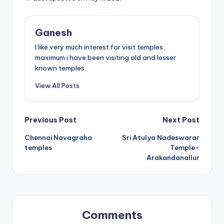
Ganesh
I like very much interest for visit temples,
maximum i have been visiting old and lesser
known temples.
View All Posts
Post
Previous Post
Next Post
Chennai Navagraha
Sri Atulya Nadeswarar
navigation
temples
Temple-
Arakandanallur
Comments