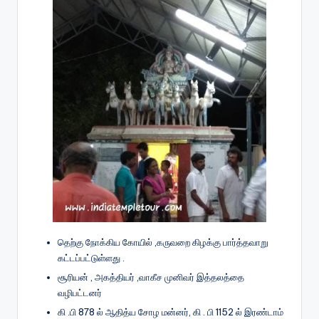
தெற்கு நோக்கிய கோயில் ,கருவறை கிழக்கு பார்த்தவாறு
கட்டப்பட்டுள்ளது .
சூரியன் , அகத்தியர் ,வாகீச முனிவர் இத்தலத்தை
வழிபட்டனர்
கி .பி 878 ல் ஆதித்ய சோழ மன்னர், கி . பி 1152 ல் இரண்டாம்