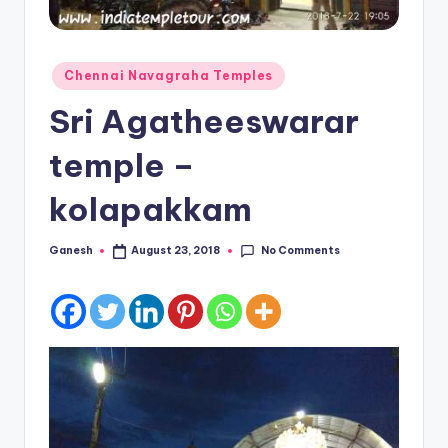
Posted
Chennai Navagraha Temples
in
Sri Agatheeswarar
temple –
kolapakkam
No Comments
Ganesh
August 23, 2018
Posted
by