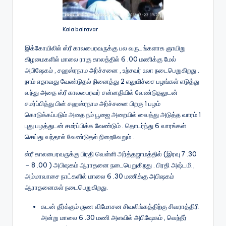
Kala bairavar
இக்கோயிலில் ஸ்ரீ காலபைரவருக்கு பல வருடங்களாக ஞாயிறு
கிழமைகளில் மாலை ராகு காலத்தில் 6 .00 மணிக்கு மேல்
அபிஷேகம் , சஹஸ்ரநாம அர்ச்சனை , உற்சவர் உலா நடைபெறுகிறது .
நாம் எதாவது வேண்டுதல் நினைத்து 2 எலுமிச்சை பழங்கள் எடுத்து
வந்து அதை ஸ்ரீ காலபைரவர் சன்னதியில் வேண்டுதலுடன்
சமர்ப்பித்து பின் சஹஸ்ரநாம அர்ச்சனை பிறகு 1 பழம்
கொடுக்கப்படும் அதை நம் பூஜை அறையில் வைத்து அடுத்த வாரம் 1
புது பழத்துடன் சமர்ப்பிக்க வேண்டும் . தொடர்ந்து 6 வாரங்கள்
செய்து வந்தால் வேண்டுதல் நிறைவேறும் .
ஸ்ரீ காலபைரவருக்கு பிரதி வெள்ளி அர்த்தஜாமத்தில் (இரவு 7 .30
– 8 .00 ) அபிஷகம் ஆராதனை நடைபெறுகிறது . பிரதி அஷ்டமி ,
அம்மாவாசை நாட்களில் மாலை 6 .30 மணிக்கு அபிஷகம்
ஆராதனைகள் நடைபெறுகிறது.
கடன் தீர்க்கும் ருண விமோசன சிவலிங்கத்திற்கு சிவராத்திரி
அன்று மாலை 6 .30 மணி அளவில் அபிஷேகம் , வெந்நீர்