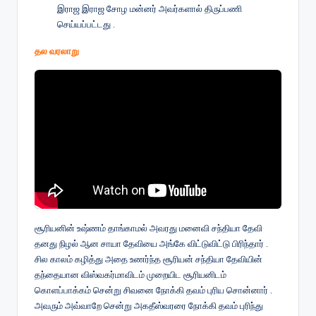
இராஜ இராஜ சோழ மன்னர் அவர்களால் திருப்பணி
செய்யப்பட்டது .
தல வரலாறு
சூரியனின் உஷ்ணம் தாங்காமல் அவரது மனைவி சந்தியா தேவி
தனது நிழல் ஆன சாயா தேவியை அங்கே விட்டுவிட்டு பிரிந்தார் .
சில காலம் கழித்து அதை உணர்ந்த சூரியன் சந்தியா தேவியின்
தந்தையான விஸ்வகர்மாவிடம் முறையிட சூரியனிடம்
கொளப்பாக்கம் சென்று சிவனை நோக்கி தவம் புரிய சொன்னார் .
அவரும் அவ்வாறே சென்று அகதீஸ்வரரை நோக்கி தவம் புரிந்து