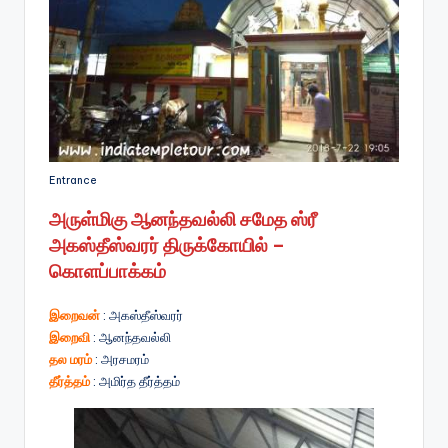
Entrance
அருள்மிகு ஆனந்தவல்லி சமேத ஸ்ரீ
அகஸ்தீஸ்வரர் திருக்கோயில் –
கொளப்பாக்கம்
இறைவன்
: அகஸ்தீஸ்வரர்
இறைவி
: ஆனந்தவல்லி
தல மரம்
: அரசமரம்
தீர்த்தம்
: அமிர்த தீர்த்தம்