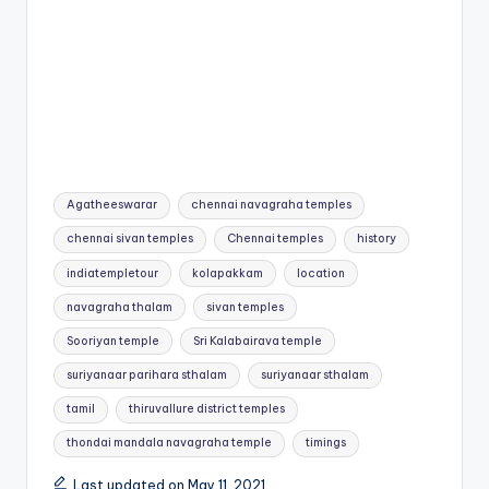
Tags:
Agatheeswarar
chennai navagraha temples
chennai sivan temples
Chennai temples
history
indiatempletour
kolapakkam
location
navagraha thalam
sivan temples
Sooriyan temple
Sri Kalabairava temple
suriyanaar parihara sthalam
suriyanaar sthalam
tamil
thiruvallure district temples
thondai mandala navagraha temple
timings
Last updated on May 11, 2021