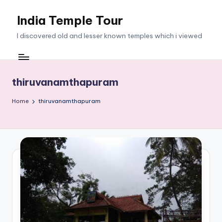
India Temple Tour
Skip
to
I discovered old and lesser known temples which i viewed
content
thiruvanamthapuram
Home
thiruvanamthapuram