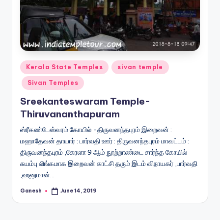
Posted
Kerala State Temples
sivan temple
in
Sivan Temples
Sreekanteswaram Temple-
Thiruvananthapuram
ஸ்ரீகண்டேஸ்வரம் கோயில் -திருவனந்தபுரம் இறைவன் :
மஹாதேவன் தாயார் : பார்வதி ஊர் : திருவனந்தபுரம் மாவட்டம் :
திருவனந்தபுரம் ,கேரளா 9 ஆம் நூற்றாண்டை சார்ந்த கோயில்
சுயம்பு லிங்கமாக இறைவன் காட்சி தரும் இடம் விநாயகர் ,பார்வதி
,ஹனுமான்…
Ganesh
June 14, 2019
Posted
by