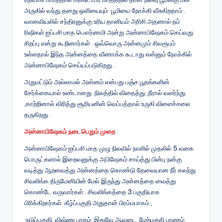
அருகில் வந்து தனது ஒளியையும் பூமியை நோக்கி வீசுகிறதாம் .
வானவியலில் சந்திரனுக்கு உரிய தானியம் அரிசி அதனால் நம்
ரிஷிகள் ஐப்பசி மாத பௌர்ணமி அன்று அன்னாபிஷேகம் செய்வது
சிறப்பு என்று கூறினார்கள் . ஒவ்வொரு அன்னமும் சிவரூபம்
உள்ளதால் இந்த அன்னத்தை வீணாக்க கூடாது என்னும் நோக்கில்
அன்னாபிஷேகம் செய்யப்படுகிறது .
அதுமட்டும் அல்லாமல் அன்னம் என்பது பஞ்ச பூதங்களின்
சேர்க்கையால் உண்டானது .நிலத்தில் விதைத்து ,நீரால் வளர்ந்து
,காற்றினால் விரித்து சூரியனின் வெப்பத்தால் உருகி விளைச்சலை
தருகிறது .
அன்னாபிஷேகம் நடைபெறும் முறை
:
அன்னாபிஷேகம் ஐப்பசி மாத முழு நிலவில் நாளில் முதலில் 5 வகை
பொருட்களால் இறைவனுக்கு அபிஷேகம் சாய்த்து பின்பு நன்கு
வடித்து ஆறவைத்து அன்னத்தை கொண்டு தேவையான நீர் கலந்து
சிவலிங்க திருமேனியின் மேல் இருந்து அன்னத்தை வைத்து
கொண்டே வருவார்கள் . சிவலிங்கத்தை 3 பகுதியாக
பிரிக்கிறார்கள். கீழ்ப்பகுதி அதுதான் பிரம்மபாகம் ,
நடுப்பகுதி, விஷ்ணு பாகம். இதுவே ஆவுடை. மேற்பகுதி பாணம்,