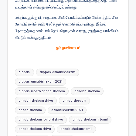
பெரியகோயிலைக் கட்டியபோது அன்னாபிஷேகத்தைத் தொடங்கி
வைத்தான் என்பது கல்வெட்டில் உள்ளது.
பக்தர்களுக்கு பிரசாதமாக வினியோகிக்கப்படும் அன்னத்தில் சில
கோயில்களில் தயிர் சேர்த்துக் கொடுக்கப்படுகிறது. இந்தப்
பிரசாதத்தை உண்டால் நோய் நொடிகள் வராது, குழந்தை பாக்கியம்
கிட்டும் என்பது ஐதிகம்.
ஓம் நமசிவாயா!
Tags:
aippasi
aippasi annabishekam
aippasi annabishekam 2021
aippasi month annabishekam
annabhishekam
annabhishekam shiva
annabishegam
annabishekam
annabishekam 2021
annabishekam for lord shiva
annabishekam in tamil
annabishekam shiva
annabishekam tamil