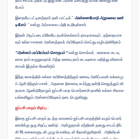
நாம் சாப்பிட்டுவிட்டு இது என் அம்மா செய்தது போல் உள்ளது என்
போம் .
இதையே பட்டினத்தார் தன் பாட்டில் “
அன்னையோடு அறுசுவை உண்
டிபோம்
” என்று அம்மாவை பற்றி கூறியுள்ளார் .
இதன் அடிப்படையிலேயே நமக்கெல்லாம் தாயுமாகவும் , தந்தையாக
வும் உள்ள ஈசனை அன்னத்தால் அபிஷேகம் செய்து வழிபடுகிறோம் .
“அன்னம் பரப்பிரம்மம் சொரூபம் “
என்று சொல்வர் . உணவை கடவு
ளாக நாம் கருதுவதால் அந்த உணவு நாம் கடவுளாக மதித்து வீணாக்
காமல் இருக்க வேண்டும் .
இந்த உலகத்தில் எல்லா உயிரினத்திற்கும் உணவு அளிப்பவன் எல்லாமு
ம் ஆகி நிற்கும் ஈசன் , அதனை நினைவு கூர்ந்து நன்றி செலுத்தும் வி
தமாக ஆண்டுதோறும் ஐப்பசி மாத பௌர்ணமி நாளில் எல்லா சிவால
யங்களிலும் அன்னாபிஷேகம் நடைபெறுகிறது .
ஐப்பசி மாதம் சிறப்பு :
இதை ஐப்பசி மாதம் நடத்த காரணம் ஐப்பசி மாதத்தில் வரும் பௌர்
ணமிக்கு ஒரு சிறப்பு உண்டு . அன்றுதான் சந்திரன் தனது சாபம் நீங்
கி 16 கலைகளுடன் முழு பொலிவுடன் தோன்றுகிறான் . அறிவியல்
ரீதியாக பார்த்தால் அக்டோபர் மாதத்தில் தான் நிலவு பூமிக்கு மிக