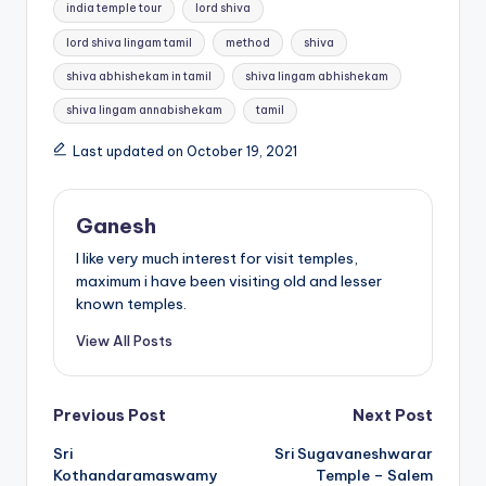
india temple tour
lord shiva
lord shiva lingam tamil
method
shiva
shiva abhishekam in tamil
shiva lingam abhishekam
shiva lingam annabishekam
tamil
Last updated on October 19, 2021
Ganesh
I like very much interest for visit temples,
maximum i have been visiting old and lesser
known temples.
View All Posts
Post
Previous Post
Next Post
Sri
Sri Sugavaneshwarar
navigation
Kothandaramaswamy
Temple – Salem