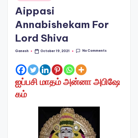
in
Aippasi
Annabishekam For
Lord Shiva
No Comments
Ganesh
October 19, 2021
Posted
by
ஐப்பசி மாதம் அன்னா அபிஷே
கம்