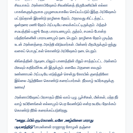
சிவபாகம். அன்னாபிஷேகம் சிவலிங்கத் திருமேனியின் எல்லா
பாகங்களுக்குமாக முழுமையாகவே செய்யப்படும்.இந்த அபிஷேகம்
மட்டும்தான் இரண்டு நாழிகை நேரம், அதாவது கிட்டத்தட்ட
ஒன்றரை மணி நேரம் அப்படியே வைக்கப்பட்டிருக்கும். அந்தச்
சமயத்தில் யஜுர் வேத பாராயணமும், ருத்ரம், சமகம் போன்ற
மந்திரங்களின் பாராயணமும் நடைபெறும். நாழிகை நேரம் முடிந்த
உடன் அன்னத்தை அகற்றி விடுவார்கள். பின்னர் மீதமிருக்கும் ஐந்து
வகைப் பொருட்கள் கொண்டு அபிஷேகம் நடைபெறும்.
லிங்கத்தின் ஆவுடையிலும் பாணத்தின் மீதும் சாத்தப்பட்ட அன்னம்
மிகவும் கதிர்வீச்சுடன் இருக்கும். எனவே அதனை எவரும்
உண்ணாமல் அப்படியே எடுத்துச் சென்று கோயில் குளத்திலோ
இல்லை ஆற்றிலோ கொண்டு கரைப்பார்கள். நீர்வாழ் உயிர்களுக்கு
உணவு!
அன்னாபிஷேகப் பிரசாதம் நீரில் வாம் புழு, பூச்சிகள், மீன்கள், மற்ற நீர்
வாழ் உயிரினங்கள் எல்லாமும் பெற வேண்டும் என்ற உயரிய நோக்கம்
கொண்டு நீரில் கரைக்கப்படுகிறது.
“ஊனுடம்பில் குடிகொண்டவனே ,ஊழ்வினை பாராது
படியளந்திடு”
மாமன்னன் ராஜராஜ சோழன் தஞ்சை