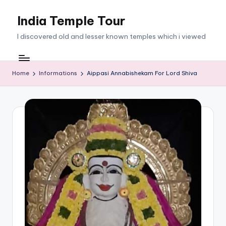
India Temple Tour
Skip
to
I discovered old and lesser known temples which i viewed
content
Home
Informations
Aippasi Annabishekam For Lord Shiva