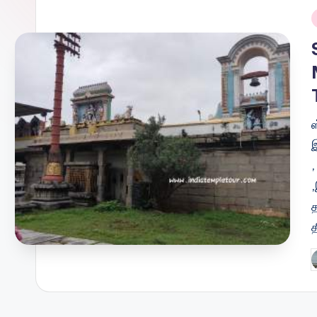
i
ஸ
இ
த
P
b