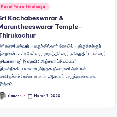
Posted
Padal Petra Sthalangal
n
Sri Kachabeswarar &
Maruntheeswarar Temple-
Thirukachur
்ரீ கச்சபேஸ்வரர் - மருந்தீஸ்வரர் கோயில் - திருக்கச்சூர்
றைவன் : கச்சபேஸ்வரர் ,மருந்தீஸ்வரர் ,விருந்திட்ட ஈஸ்வரர்
, தியாகராஜர் இறைவி : அஞ்சனாட்சியம்பாள்
,இருள்நீக்கியமானால் ,அந்தக நிவாரணி அம்பாள்
தலவிருச்சம் : கல்லால மரம் ,ஆலமரம் ,மருந்துமலை தல
ீர்த்தம்…
March 7, 2020
Ganesh
osted
y