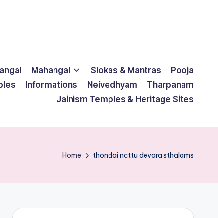
langal
Mahangal
Slokas & Mantras
Pooja
ples
Informations
Neivedhyam
Tharpanam
Jainism Temples & Heritage Sites
Home
thondai nattu devara sthalams