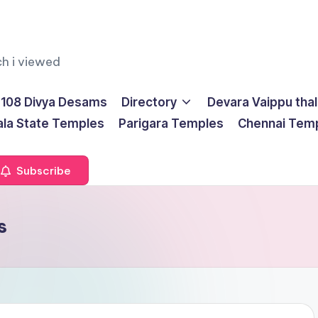
ch i viewed
108 Divya Desams
Directory
Devara Vaippu tha
ala State Temples
Parigara Temples
Chennai Tem
Subscribe
s