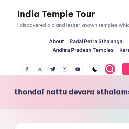
India Temple Tour
Skip
to
I discovered old and lesser known temples whi
content
About
Padal Petra Sthalangal
Andhra Pradesh Temples
Ker
facebook.com
twitter.com
t.me
instagram.com
youtube.com
thondai nattu devara sthalam