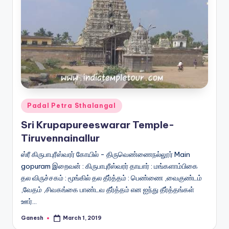
Posted
Padal Petra Sthalangal
in
Sri Krupapureeswarar Temple-
Tiruvennainallur
ஸ்ரீ கிருபாபுரீஸ்வரர் கோயில் - திருவெண்ணைநல்லூர் Main
gopuram இறைவன் : கிருபாபுரீஸ்வரர் தாயார் : மங்களாம்பிகை
தல விருச்சகம் : மூங்கில் தல தீர்த்தம் : பெண்ணை ,வைகுண்டம்
,வேதம் ,சிவகங்கை பாண்டவ தீர்த்தம் என ஐந்து தீர்த்தங்கள்
ஊர்…
Ganesh
March 1, 2019
Posted
by