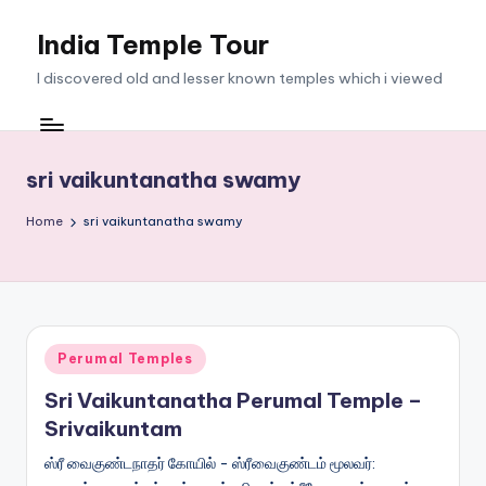
India Temple Tour
Skip
to
I discovered old and lesser known temples which i viewed
content
sri vaikuntanatha swamy
Home
sri vaikuntanatha swamy
Posted
Perumal Temples
in
Sri Vaikuntanatha Perumal Temple –
Srivaikuntam
ஸ்ரீ வைகுண்டநாதர் கோயில் - ஸ்ரீவைகுண்டம் மூலவர்: