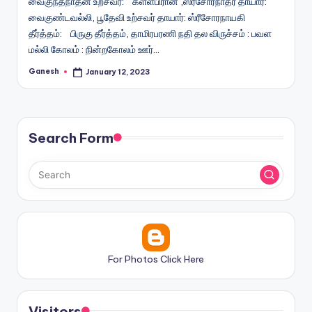
வைகுந்தநாதன் உற்சவர்: கள்ளபிரான் ,ஸ்ரீசோரநாதர் தாயார்:
வைகுண்டவல்லி, பூதேவி உற்சவர் தாயார்: ஸ்ரீசோரநாயகி
தீர்த்தம்: பிருகு தீர்த்தம், தாமிரபரணி நதி தல விருச்சம் : பவள
மல்லி கோலம் : நின்றகோலம் ஊர்…
Ganesh
January 12, 2023
Posted
by
Search Form
For Photos Click Here
Visitors