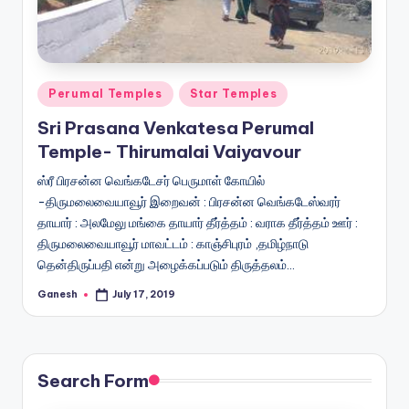
Posted
Perumal Temples
Star Temples
in
Sri Prasana Venkatesa Perumal
Temple- Thirumalai Vaiyavour
ஸ்ரீ பிரசன்ன வெங்கடேசர் பெருமாள் கோயில்
-திருமலைவையாவூர் இறைவன் : பிரசன்ன வெங்கடேஸ்வரர்
தாயார் : அலமேலு மங்கை தாயார் தீர்த்தம் : வராக தீர்த்தம் ஊர் :
திருமலைவையாவூர் மாவட்டம் : காஞ்சிபுரம் ,தமிழ்நாடு
தென்திருப்பதி என்று அழைக்கப்படும் திருத்தலம்…
Ganesh
July 17, 2019
Posted
by
Search Form