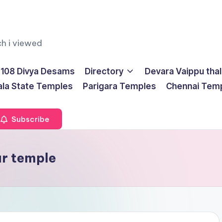
ch i viewed
108 Divya Desams
Directory
Devara Vaippu tha
ala State Temples
Parigara Temples
Chennai Tem
Subscribe
r temple