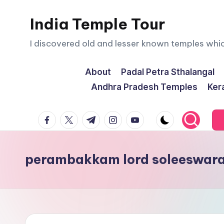
India Temple Tour
Skip
to
I discovered old and lesser known temples whi
content
About
Padal Petra Sthalangal
Andhra Pradesh Temples
Ker
facebook.com
twitter.com
t.me
instagram.com
youtube.com
perambakkam lord soleeswara