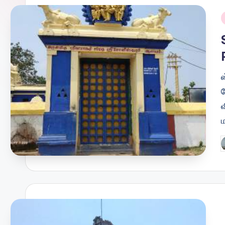
i
ச
வ
ம
P
b