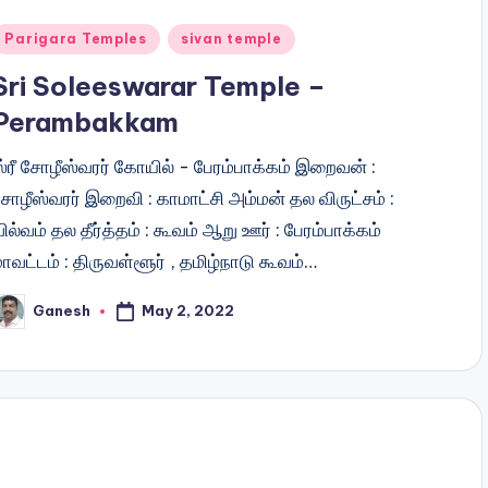
Posted
Parigara Temples
sivan temple
n
Sri Soleeswarar Temple –
Perambakkam
ஸ்ரீ சோழீஸ்வரர் கோயில் - பேரம்பாக்கம் இறைவன் :
ோழீஸ்வரர் இறைவி : காமாட்சி அம்மன் தல விருட்சம் :
ில்வம் தல தீர்த்தம் : கூவம் ஆறு ஊர் : பேரம்பாக்கம்
ாவட்டம் : திருவள்ளூர் , தமிழ்நாடு கூவம்…
May 2, 2022
Ganesh
osted
y