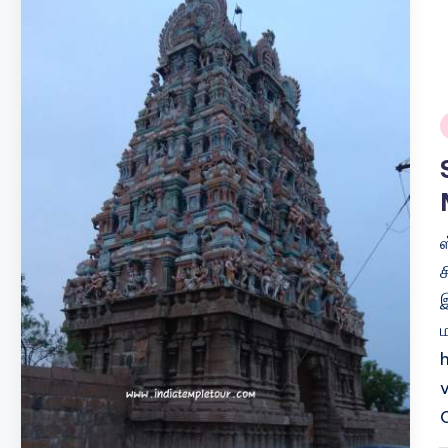
i
ஸ
ச
இ
ம