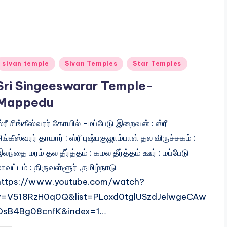
Posted
sivan temple
Sivan Temples
Star Temples
n
Sri Singeeswarar Temple-
Mappedu
்ரீ சிங்கீஸ்வரர் கோயில் -மப்பேடு இறைவன் : ஸ்ரீ
ிங்கீஸ்வரர் தாயார் : ஸ்ரீ புஷ்பகுஜாம்பாள் தல விருச்சகம் :
லந்தை மரம் தல தீர்த்தம் : கமல தீர்த்தம் ஊர் : மப்பேடு
ாவட்டம் : திருவள்ளூர் ,தமிழ்நாடு
https://www.youtube.com/watch?
v=V518RzH0q0Q&list=PLoxd0tglUSzdJelwgeCAw
OsB4Bg08cnfK&index=1…