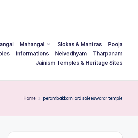
langal
Mahangal
Slokas & Mantras
Pooja
ples
Informations
Neivedhyam
Tharpanam
Jainism Temples & Heritage Sites
Home
perambakkam lord soleeswarar temple