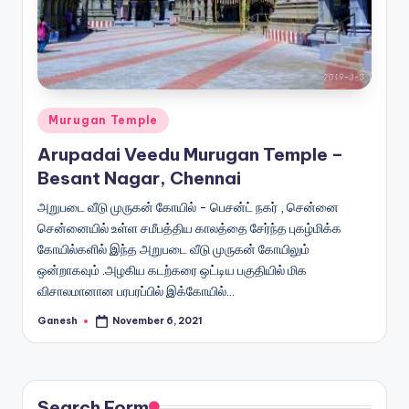
Posted
Murugan Temple
in
Arupadai Veedu Murugan Temple –
Besant Nagar, Chennai
அறுபடை வீடு முருகன் கோயில் - பெசன்ட் நகர் , சென்னை
சென்னையில் உள்ள சமீபத்திய காலத்தை சேர்ந்த புகழ்மிக்க
கோயில்களில் இந்த அறுபடை வீடு முருகன் கோயிலும்
ஒன்றாகவும் .அழகிய கடற்கரை ஒட்டிய பகுதியில் மிக
விசாலமானான பரபரப்பில் இக்கோயில்…
Ganesh
November 6, 2021
Posted
by
Search Form