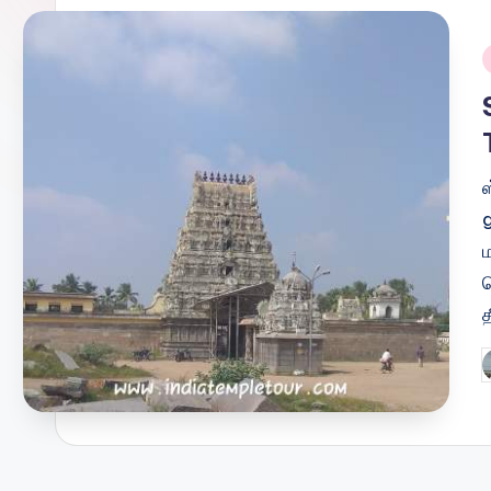
i
ம
த
P
b