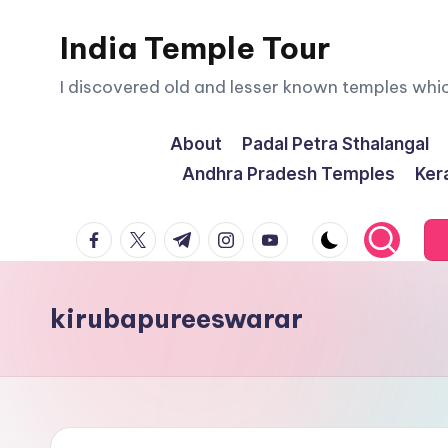
India Temple Tour
Skip
to
I discovered old and lesser known temples whi
content
About
Padal Petra Sthalangal
Andhra Pradesh Temples
Ker
facebook.com
twitter.com
t.me
instagram.com
youtube.com
kirubapureeswarar