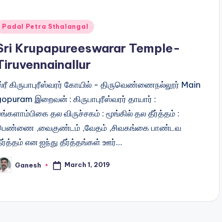
Posted
Padal Petra Sthalangal
n
Sri Krupapureeswarar Temple-
Tiruvennainallur
ஸ்ரீ கிருபாபுரீஸ்வரர் கோயில் - திருவெண்ணைநல்லூர் Main
gopuram இறைவன் : கிருபாபுரீஸ்வரர் தாயார் :
ங்களாம்பிகை தல விருச்சகம் : மூங்கில் தல தீர்த்தம் :
பெண்ணை ,வைகுண்டம் ,வேதம் ,சிவகங்கை பாண்டவ
ீர்த்தம் என ஐந்து தீர்த்தங்கள் ஊர்…
March 1, 2019
Ganesh
osted
y