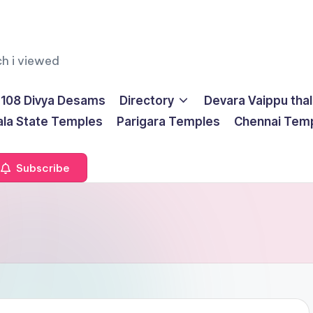
ch i viewed
108 Divya Desams
Directory
Devara Vaippu tha
ala State Temples
Parigara Temples
Chennai Tem
Subscribe