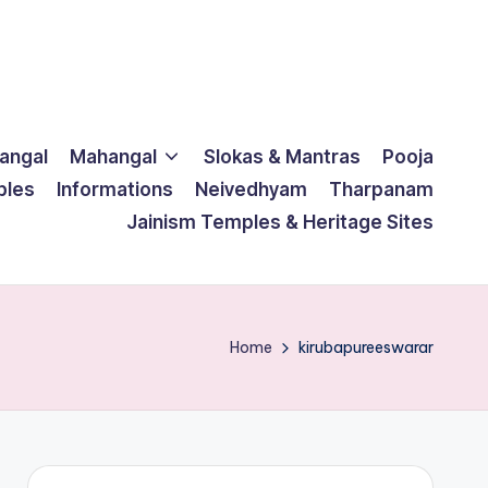
langal
Mahangal
Slokas & Mantras
Pooja
ples
Informations
Neivedhyam
Tharpanam
Jainism Temples & Heritage Sites
Home
kirubapureeswarar