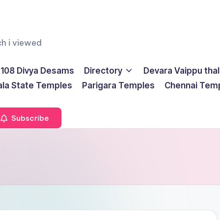
ch i viewed
108 Divya Desams
Directory
Devara Vaippu tha
ala State Temples
Parigara Temples
Chennai Tem
Subscribe