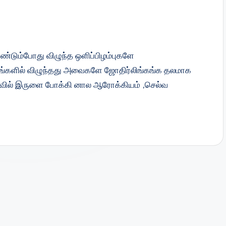
ண்டும்போது விழுந்த ஒளிப்பிழம்புகளே
ங்களில் விழுந்தது அவைகளே ஜோதிர்லிங்கங்க தலமாக
்வில் இருளை போக்கி னால ஆரோக்கியம் ,செல்வ