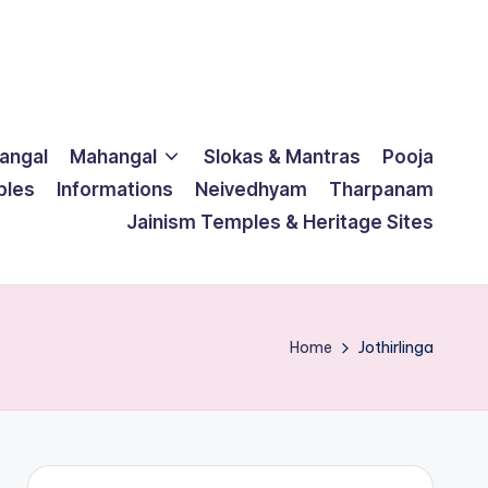
langal
Mahangal
Slokas & Mantras
Pooja
ples
Informations
Neivedhyam
Tharpanam
Jainism Temples & Heritage Sites
Home
Jothirlinga