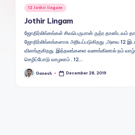
Posted
12 Jothir lingam
in
Jothir Lingam
ஜோதிர்லிங்கங்கள் சிவபெருமான் ருத்ர தாண்டவம் தா
ஜோதிர்லிங்கங்களாக அறியப்படுகிறது ,அவை 12 இட
விளங்குகிறது .இத்தலங்களை வணங்கினால் நம் வாழ
செழிப்போடு வாழலாம் . 12…
December 28, 2019
Ganesh
Posted
by