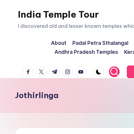
India Temple Tour
Skip
to
I discovered old and lesser known temples whi
content
About
Padal Petra Sthalangal
Andhra Pradesh Temples
Ker
facebook.com
twitter.com
t.me
instagram.com
youtube.com
Jothirlinga