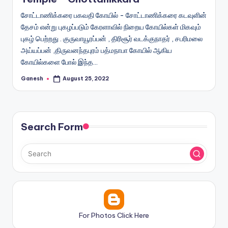
சோட்டாணிக்கரை பகவதி கோயில் - சோட்டாணிக்கரை கடவுளின்
தேசம் என்று புகழப்படும் கேரளாவில் நிறைய கோயில்கள் மிகவும்
புகழ் பெற்றது . குருவாயூரப்பன் , திரிசூர் வடக்குநாதர் , சபரிமலை
அய்யப்பன் ,திருவனந்தபுரம் பத்மநாபா கோயில் ஆகிய
கோயில்களை போல் இந்த…
Ganesh
August 25, 2022
Posted
by
Search Form
For Photos Click Here