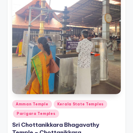
Posted
Amman Temple
Kerala State Temples
in
Parigara Temples
Sri Chottanikkara Bhagavathy
Temple – Chottanikkara