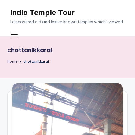
India Temple Tour
Skip
to
I discovered old and lesser known temples which i viewed
content
chottanikkarai
Home
chottanikkarai