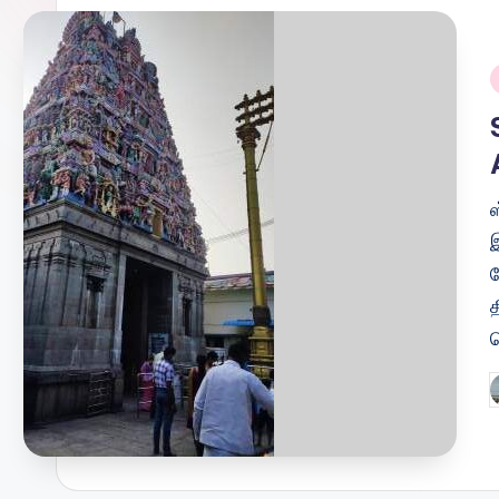
i
இ
வ
P
b