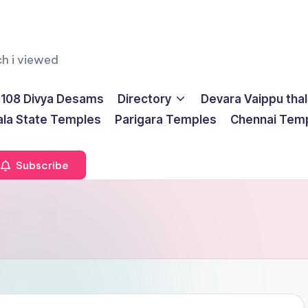
ch i viewed
108 Divya Desams
Directory
Devara Vaippu tha
ala State Temples
Parigara Temples
Chennai Tem
Subscribe