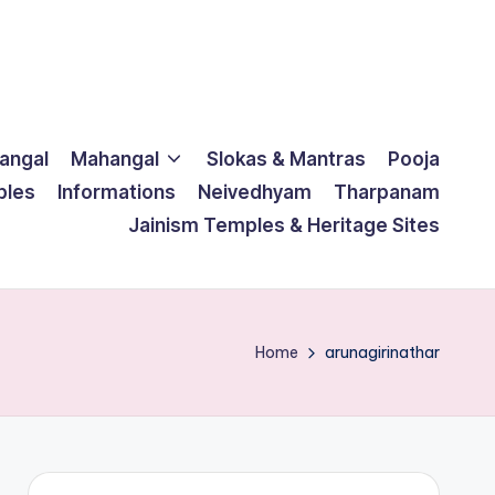
langal
Mahangal
Slokas & Mantras
Pooja
ples
Informations
Neivedhyam
Tharpanam
Jainism Temples & Heritage Sites
Home
arunagirinathar