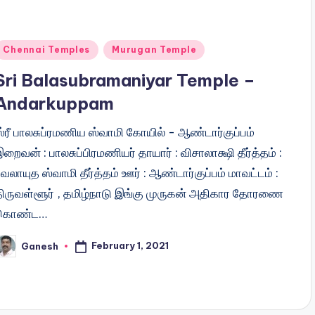
Posted
Chennai Temples
Murugan Temple
n
Sri Balasubramaniyar Temple –
Andarkuppam
ஸ்ரீ பாலசுப்ரமணிய ஸ்வாமி கோயில் - ஆண்டார்குப்பம்
றைவன் : பாலசுப்பிரமணியர் தாயார் : விசாலாக்ஷி தீர்த்தம் :
ேலாயுத ஸ்வாமி தீர்த்தம் ஊர் : ஆண்டார்குப்பம் மாவட்டம் :
திருவள்ளூர் , தமிழ்நாடு இங்கு முருகன் அதிகார தோரணை
கொண்ட…
February 1, 2021
Ganesh
osted
y