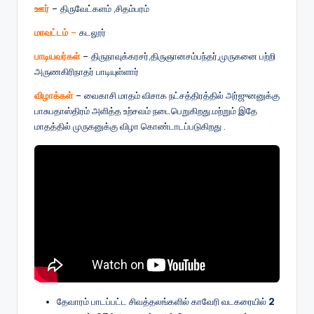
ஊர்
– திருவேட்களம் ,சிதம்பரம்
மாவட்டம்
–
கடலூர்
பாடியவர்கள்
– திருநாவுக்கரசர்,திருஞானசம்பந்தர்,முருகனை பற்றி
அருணகிரிநாதர் பாடியுள்ளார்
விழாக்கள்
– வைகாசி மாதம் விசாக நட்சத்திரத்தில் அர்ஜுனனுக்கு
பாசுபதாஸ்திரம் அளித்த உற்சவம் நடைபெறுகிறது.மற்றும் இதே
மாதத்தில் முருகனுக்கு விழா கொண்டாடப்படுகிறது .
தேவாரம் பாடப்பட்ட சிவத்தலங்களில் காவேரி வடகரையில்
2