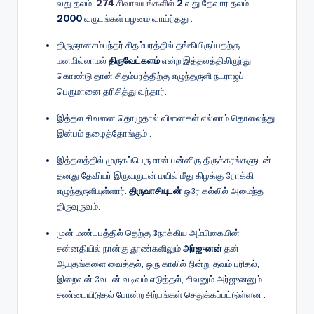
வது தலம்.
274
சிவாலயங்களில்
2
வது தேவார தலம் .
2000
வருடங்கள் பழமை வாய்ந்தது .
திருஞானசம்பந்தர் சிதம்பரத்தில் தங்கியிருப்பதற்கு
மனமில்லாமல்
திருவேட்களம்
என்ற இத்தலத்திலிருந்து
கொண்டு தான் சிதம்பரத்திற்கு எழுந்தருளி நடராஜப்
பெருமானை தரிசித்து வந்தார்.
இத்தல சிவனை தொழுதால் வினைகள் எல்லாம் தொலைந்து
இன்பம் தழைத்தோங்கும் .
இத்தலத்தில் முருகப்பெருமான் பன்னிரு திருக்கரங்களுடன்
தனது தேவியர் இருவருடன் மயில் மீது கிழக்கு நோக்கி
எழுந்தருளியுள்ளார்.
திருவாசியுடன்
ஒரே கல்லில் அமைந்த
திருவுருவம்.
முன் மண்டபத்தில் தெற்கு நோக்கிய அம்பிகையின்
சன்னதியில் நான்கு தூண்களிலும்
அர்ஜுனன்
தன்
ஆயுதங்களை வைத்தல், ஒரு காலில் நின்று தவம் புரிதல்,
இறைவன் வேடன் வடிவம் எடுத்தல், சிவனும் அர்ஜுனனும்
சண்டையிடுதல் போன்ற சிற்பங்கள் செதுக்கப்பட்டுள்ளன .