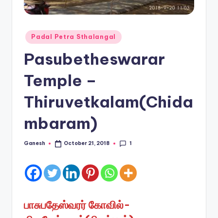
Posted
Padal Petra Sthalangal
in
Pasubetheswarar
Temple –
Thiruvetkalam(Chida
mbaram)
1
Ganesh
October 21, 2018
Posted
by
பாசுபதேஸ்வரர் கோவில்-