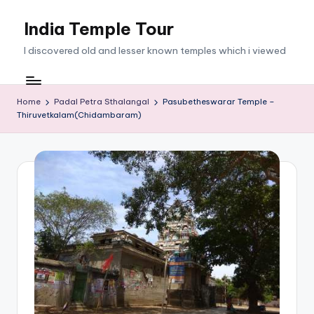
India Temple Tour
Skip
to
I discovered old and lesser known temples which i viewed
content
Home
Padal Petra Sthalangal
Pasubetheswarar Temple –
Thiruvetkalam(Chidambaram)