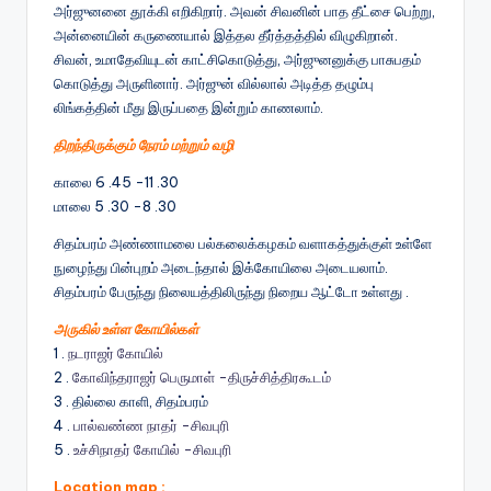
அர்ஜுனனை தூக்கி எறிகிறார். அவன் சிவனின் பாத தீட்சை பெற்று,
அன்னையின் கருணையால் இத்தல தீர்த்தத்தில் விழுகிறான்.
சிவன், உமாதேவியுடன் காட்சிகொடுத்து, அர்ஜுனனுக்கு பாசுபதம்
கொடுத்து அருளினார். அர்ஜுன் வில்லால் அடித்த தழும்பு
லிங்கத்தின் மீது இருப்பதை இன்றும் காணலாம்.
திறந்திருக்கும் நேரம் மற்றும் வழி
காலை 6 .45 -11 .30
மாலை 5 .30 -8 .30
சிதம்பரம் அண்ணாமலை பல்கலைக்கழகம் வளாகத்துக்குள் உள்ளே
நுழைந்து பின்புறம் அடைந்தால் இக்கோயிலை அடையலாம்.
சிதம்பரம் பேருந்து நிலையத்திலிருந்து நிறைய ஆட்டோ உள்ளது .
அருகில் உள்ள கோயில்கள்
1 .
நடராஜர் கோயில்
2 .
கோவிந்தராஜர் பெருமாள் -திருச்சித்திரகூடம்
3 . தில்லை காளி, சிதம்பரம்
4 .
பால்வண்ண நாதர் -சிவபுரி
5 .
உச்சிநாதர் கோயில் -சிவபுரி
Location map :