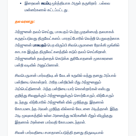
இறைவன்
சுயம்பு
மூர்த்தியாக அருள் தருகிறார் . பல்லவ
மன்னர்களால் கட்டப்பட்டது .
தல வரலாறு:
அர்ஜுனன் தவம் செய்து, பாசுபதம் பெற்ற முதன்மைத் தலமாகக்
கருதப்படுவது திருவேட்களம். பாரதப்போரில் வெற்றி பெறுவதற்காக
அர்ஜுனன்
பாசுபதம்
பெற விரும்பி சிவபெருமானை நோக்கி மூங்கில்
காடாக இருந்த திருவேட்களத்தில் கடும் தவம் செய்கிறான்.
அர்ஜுனனின் தவத்தைக் கெடுக்க துரியோதனன் மூகாசுரனை
பன்றி வடிவில் அனுப்பினான்.
சிவபெருமான் பார்வதியுடன் வேடன் உருவில் வந்து தனது அம்பால்
பன்றியை கொன்றார். அதே பன்றியின் மீது அர்ஜுனனும்
அம்பெய்தினான். அந்த பன்றியை யார் கொன்றார்கள் என்பது
குறித்து சிவனுக்கும் அர்ஜுனனுக்கும் சொற்போரும், விற்போரும்
நடந்தது. விற்போரில் அர்ஜுனின் வில் முறிந்தது. இதனால்
கோபமடைந்த அவன் முறிந்த வில்லால் வேடனை அடித்தான். இந்த
அடி மூவுலகத்தில் உள்ள அனைத்து உயிர்களின் மீதும் விழுந்தது.
இதனால் அன்னை பார்வதி கோபமடைந்தாள்.
சிவன் பார்வதியை சமாதானப்படுத்தி தனது திருவடியால்