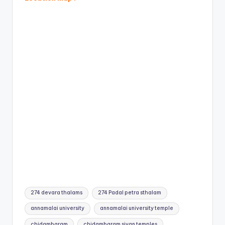
Tags:
274 devara thalams
274 Padal petra sthalam
annamalai university
annamalai university temple
chidambaram
chidambaram sivan temples