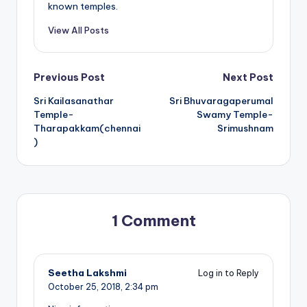
known temples.
View All Posts
Post
Previous Post
Next Post
Sri Kailasanathar
Sri Bhuvaragaperumal
navigation
Temple-
Swamy Temple-
Tharapakkam(chennai
Srimushnam
)
1 Comment
Seetha Lakshmi
Log in to Reply
October 25, 2018,
2:34 pm