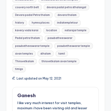
couvery north belt
devara padal petra sthalangal
Devara padal Petra thalam
devara thalam
history
hymns places
indiatempletour
kavery vada karai
location
natarajar temple
Padal petra thalam
pasubatheeswarar
pasubatheeswarar temple
pasubetheswarar temple
sivan temples
sthalam
tamil
Thiruvetkalam
thiruvetkalam sivan temple
timigs
Last updated on May 12, 2021
Ganesh
I like very much interest for visit temples,
maximum i have been visiting old and lesser