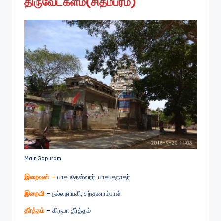
திருவேட்களம்(சிதம்பரம்)
Main Gopuram
இறைவன்
–
பாசுபதேஸ்வரர், பாசுபதநாதர்
இறைவி
– நல்லநாயகி, சற்குனாம்பாள்
தீர்த்தம்
– கிருபா தீர்த்தம்