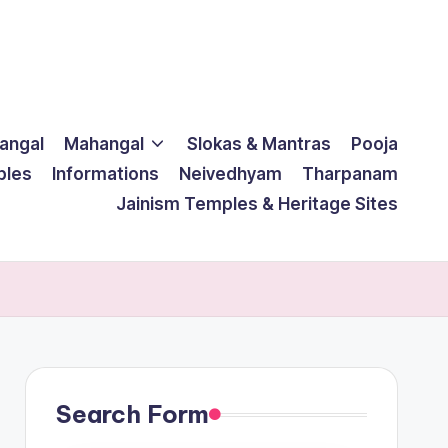
langal
Mahangal
Slokas & Mantras
Pooja
ples
Informations
Neivedhyam
Tharpanam
Jainism Temples & Heritage Sites
Search Form