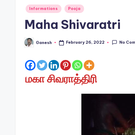
Posted
Informations
Pooja
in
Maha Shivaratri
No Co
February 26, 2022
Ganesh
Posted
by
மகா சிவராத்திரி