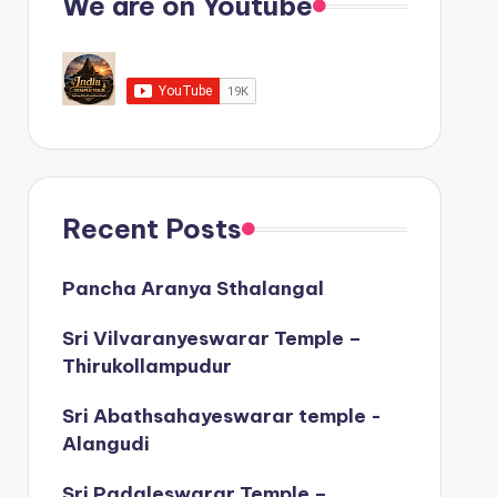
We are on Youtube
Recent Posts
Pancha Aranya Sthalangal
Sri Vilvaranyeswarar Temple –
Thirukollampudur
Sri Abathsahayeswarar temple -
Alangudi
Sri Padaleswarar Temple –