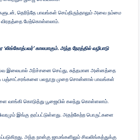
்களுடன், தெரிந்தே பாவங்கள் செய்திருந்தாலும் அவை நம்மை
ிரி விரதத்தை மேற்கொள்ளலாம்.
‘லிங்கோத்பவர்’ காலமாகும். அந்த நேரத்தில் வழிபாடு
, வில்வ இலையால் அர்ச்சனை செய்து, சுத்தமான அன்னத்தை
டி பஞ்சாட்சரங்களை பலநூறு முறை சொன்னால் பாவங்கள்
ை வா‌ங்‌கி கொடு‌‌த்து பூஜை‌யி‌ல் கல‌ந்து கொ‌ள்ளலா‌ம்.
‌விவர‌மு‌ம் இ‌ங்கு தர‌ப்ப‌ட்டு‌ள்ளது. அத‌ற்கே‌ற்ற பொரு‌ட்களை
ப்படுகிறது. அந்த நான்கு ஜாமங்களிலும் சிவலிங்கத்துக்கு