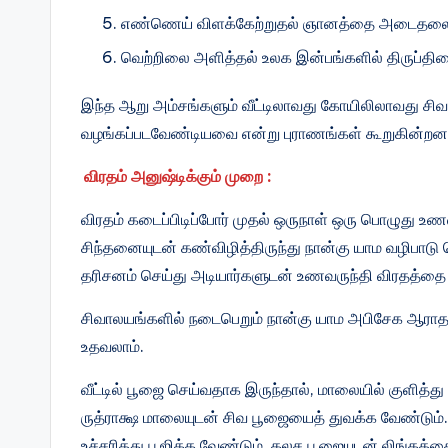
எண்ணெய் விளக்கேற்றுதல் ஞானத்தை அடைதலைக் 
வெற்றிலை அளித்தல் உலக இன்பங்களில் திருப்தியைக
இந்த ஆறு அம்சங்களும் வீட்டிலாவது கோயிலிலாவது சிவ
வழங்கப்படவேண்டியவை என்று புராணங்கள் கூறுகின்றன
விரதம் அனுஷ்டிக்கும் முறை :
விரதம் கடைப்பிடிப்போர் முதல் ஒருநாள் ஒரு பொழுது உண
சிந்தனையுடன் கண்விழித்திருந்து நான்கு யாம வழிபாடு ச
தரிசனம் செய்து அடியார்களுடன் உணவருந்தி விரதத்தை 
சிவாலயங்களில் நடைபெறும் நான்கு யாம அபிசேக ஆரா
உதவலாம்.
வீ‌ட்டி‌ல் பூஜை செ‌ய்வதாக இரு‌ந்தா‌ல், மாலையில் குளித்
ருத்ராக்ஷ மாலையுடன் சிவ பூஜையை‌த் துவ‌க்க வே‌ண்டு‌
உச்சரித்து பூஜிக்க வேண்டும். கலச பூஜையுடன் லிங்கத்