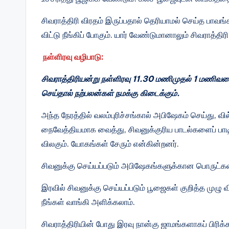
சிவராத்திரி விரதம் இருப்பதால் தெரியாமல் செய்த பாவங
விட்டு நீங்கிப் போகும். யார் வேண்டுமானாலும் சிவராத்த
நள்ளிரவு வழிபாடு:
சிவராத்திரியன்று நள்ளிரவு 11.30 மணிமுதல் 1 மணிவரை 
செய்தால் நற்பலன்கள் நமக்கு கிடைக்கும்.
அந்த நேரத்தில் வலம்புரிச்சங்கால் அபிஷேகம் செய்து
நைவேத்தியமாக வைத்து, சிவனுக்குரிய பாடல்களைப் பா
விலகும். யோகங்கள் சேரும் என்கின்றனர்.
சிவனு‌க்கு செ‌ய்ய‌ப்படு‌ம் அ‌பிஷேக‌ங்களு‌க்கான பொரு‌ட்கள
இர‌வி‌ல் ‌சிவனு‌க்கு செ‌ய்ய‌ப்படு‌ம் பூஜைக‌ள் கு‌றி‌த்த முழு 
‌நீ‌ங்க‌ள் வா‌ங்‌கி அ‌ளி‌க்கலா‌ம்.
சிவராத்திரியின் போது இரவு நான்கு ஜாமங்களாகப் பிரிக்க