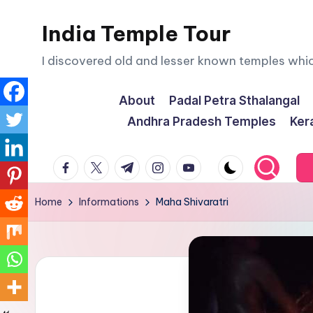
India Temple Tour
Skip
to
I discovered old and lesser known temples whi
content
About
Padal Petra Sthalangal
Andhra Pradesh Temples
Ker
facebook.com
twitter.com
t.me
instagram.com
youtube.com
Home
Informations
Maha Shivaratri