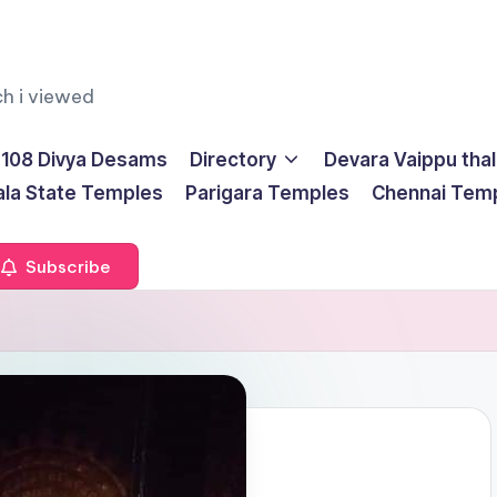
ch i viewed
108 Divya Desams
Directory
Devara Vaippu tha
ala State Temples
Parigara Temples
Chennai Tem
Subscribe