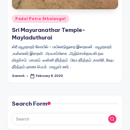
Posted
Padal Petra Sthalangal
in
Sri Mayuranathar Temple-
Mayladuthurai
ஸ்ரீ மயூரநாதர் கோயில் - மயிலாடுதுறை இறைவன் : மயூரநாதர்
,வள்ளலார் இறைவி : அபயாம்பிகை ,அஞ்சொல்நாயகி தல
விருச்சம் : மாமரம் ,வன்னி தீர்த்தம் : பிரம தீர்த்தம் ,காவிரி, ரிஷப
தீர்த்தம் புராண பெயர் : மாயூரம் ஊர்…
Ganesh
February 8, 2020
Posted
by
Search Form