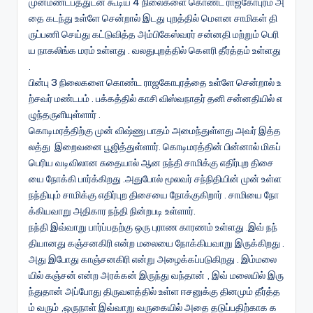
முன்மண்டபத்துடன் கூடிய 4 நிலைகளை கொண்ட ராஜகோபுரம் அ
தை கடந்து உள்ளே சென்றால் இடது புறத்தில் மௌன சாமிகள் தி
ருப்பணி செய்து கட்டுவித்த அம்பிகேஸ்வரர் சன்னதி மற்றும் பெரி
ய நாகலிங்க மரம் உள்ளது . வலதுபுறத்தில் கௌரி தீர்த்தம் உள்ளது
.
பின்பு 3 நிலைகளை கொண்ட ராஜகோபுரத்தை உள்ளே சென்றால் உ
ற்சவர் மண்டபம் . பக்கத்தில் காசி விஸ்வநாதர் தனி சன்னதியில் எ
ழுந்தருளியுள்ளார் .
கொடிமரத்திற்கு முன் விஷ்ணு பாதம் அமைந்துள்ளது அவர் இத்த
லத்து இறைவனை பூஜித்துள்ளார். கொடிமரத்தின் பின்னால் மிகப்
பெரிய வடிவிலான சுதையால் ஆன நந்தி சாமிக்கு எதிர்புற திசை
யை நோக்கி பார்க்கிறது .அதுபோல் மூலவர் சந்நிதியின் முன் உள்ள
நந்தியும் சாமிக்கு எதிர்புற திசையை நோக்குகிறார் . சாமியை நோ
க்கியவாறு அதிகார நந்தி நின்றபடி உள்ளார்.
நந்தி இவ்வாறு பார்ப்பதற்கு ஒரு புராண காரணம் உள்ளது .இவ் நந்
தியானது கஞ்சனகிரி என்ற மலையை நோக்கியவாறு இருக்கிறது .
அது இபோது காஞ்சனகிரி என்று அழைக்கப்படுகிறது . இம்மலை
யில் கஞ்சன் என்ற அரக்கன் இருந்து வந்தான் , இவ் மலையில் இரு
ந்துதான் அப்போது திருவளத்தில் உள்ள ஈசனுக்கு தினமும் தீர்த்த
ம் வரும் ,ஒருநாள் இவ்வாறு வருகையில் அதை தடுப்பதிற்காக க