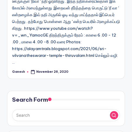
ஊருக்குள் 'நிவா ' நதி ஓடுகிறது . இந்த நதிக்கரையில்தான் இக்
கோயில் அமைந்துள்ளது .இறைவன் தீர்த்தத்தை பொருட்டு 'நீ வா '
என்றழைக்க இவ் நதி அருகில் ஓடி வந்து பாய்ந்ததால் இப்பெயர்
பெற்றது . தற்போது 'பொன்னை ஆறு ' என்ற பெயரில் அழைக்கப்படு
கிறது . https://www.youtube.com/watch?
v=_wn_YamocGE திறந்திருக்கும் நேரம் : காலை 6 .00 - 12
.00 , மாலை 4 .00 -8 .00 வரை Photos:
https://alayamtrails.blogspot.com/2021/06/sri-
vilvanatheswarar-temple-thiruvalam.html செல்லும் வழி:
…
Ganesh
November 26, 2020
Posted
by
Search Form