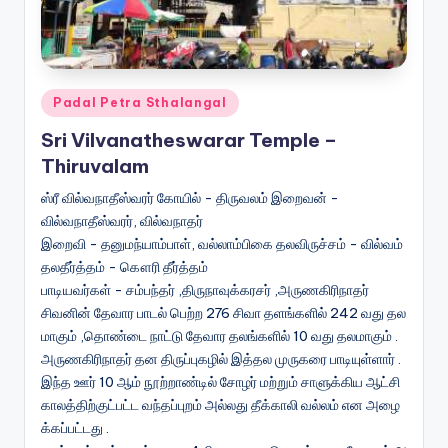
Posted
Padal Petra Sthalangal
in
Sri Vilvanatheswarar Temple –
Thiruvalam
ஸ்ரீ வில்வநாதீஸ்வரர் கோயில் - திருவலம் இறைவன் -
வில்வநாதீஸ்வரர், வில்வநாதர்
இறைவி - தனுமந்யாம்பாள், வல்லாம்பிகை தலவிருச்சம் - வில்வம்
தலதீர்த்தம் - கௌரி தீர்த்தம்
பாடியவர்கள் - சம்பந்தர் ,திருநாவுக்கரசர் ,அருணகிரிநாதர்
சிவனின் தேவார பாடல் பெற்ற 276 சிவா தளங்களில் 242 வது தல
மாகும் ,தொண்டை நாட்டு தேவார தலங்களில் 10 வது தலமாகும் .
அருணகிரிநாதர் தன திருப்புகழில் இத்தல முருகரை பாடியுள்ளார் .
இந்த ஊர் 10 ஆம் நூற்றாண்டில் சோழர் மற்றும் சாளுக்கிய ஆட்சி
காலத்திற்குட்பட்ட வந்தப்புறம் அல்லது தீக்காலி வல்லம் என அழை
க்கப்பட்டது .