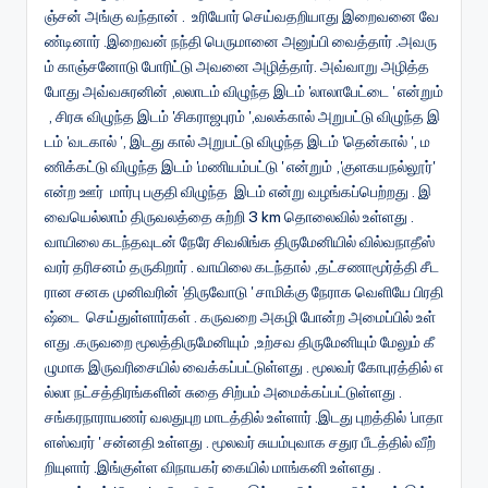
ஞ்சன் அங்கு வந்தான் . உரியோர் செய்வதறியாது இறைவனை வே
ண்டினார் .இறைவன் நந்தி பெருமானை அனுப்பி வைத்தார் .அவரு
ம் காஞ்சனோடு போரிட்டு அவனை அழித்தார். அவ்வாறு அழித்த
போது அவ்வசுரனின் ,லலாடம் விழுந்த இடம் 'லாலாபேட்டை ' என்றும்
, சிரசு விழுந்த இடம் 'சிகராஜபுரம் ',வலக்கால் அறுபட்டு விழுந்த இ
டம் 'வடகால் ', இடது கால் அறுபட்டு விழுந்த இடம் 'தென்கால் ', ம
ணிக்கட்டு விழுந்த இடம் 'மணியம்பட்டு ' என்றும் ,'குளகயநல்லூர்'
என்ற ஊர் மார்பு பகுதி விழுந்த இடம் என்று வழங்கப்பெற்றது . இ
வையெல்லாம் திருவலத்தை சுற்றி 3 km தொலைவில் உள்ளது .
வாயிலை கடந்தவுடன் நேரே சிவலிங்க திருமேனியில் வில்வநாதீஸ்
வரர் தரிசனம் தருகிறார் . வாயிலை கடந்தால் ,தட்சணாமூர்த்தி சீட
ரான சனக முனிவரின் 'திருவோடு ' சாமிக்கு நேராக வெளியே பிரதி
ஷ்டை செய்துள்ளார்கள் . கருவறை அகழி போன்ற அமைப்பில் உள்
ளது .கருவறை மூலத்திருமேனியும் ,உற்சவ திருமேனியும் மேலும் கீ
ழுமாக இருவரிசையில் வைக்கப்பட்டுள்ளது . மூலவர் கோபுரத்தில் எ
ல்லா நட்சத்திரங்களின் சுதை சிற்பம் அமைக்கப்பட்டுள்ளது .
சங்கரநாராயணர் வலதுபுற மாடத்தில் உள்ளார் .இடது புறத்தில் 'பாதா
ளஸ்வரர் ' சன்னதி உள்ளது . மூலவர் சுயம்புவாக சதுர பீடத்தில் வீற்
றியுளார் .இங்குள்ள விநாயகர் கையில் மாங்கனி உள்ளது .