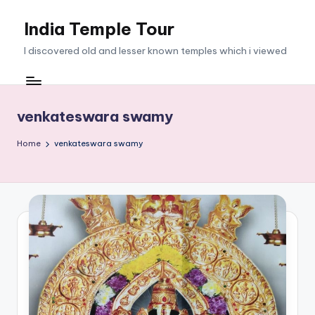
India Temple Tour
Skip
to
I discovered old and lesser known temples which i viewed
content
venkateswara swamy
Home
venkateswara swamy