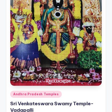
Posted
Andhra Pradesh Temples
in
Sri Venkateswara Swamy Temple-
Vadapalli