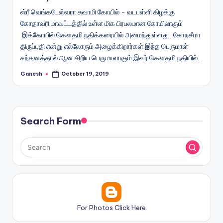
ஸ்ரீ வெங்கடேஸ்வரா சுவாமி கோயில் - வடபள்ளி கிழக்கு
கோதாவரி மாவட்டத்தில் உள்ள மிக பிரபலமான கோயிலாகும்
.இக்கோயில் கௌதமி நதிக்கரையில் அமைந்துள்ளது . கோநசீமா
திருப்பதி என்று எல்லோரும் அழைக்கிறார்கள்.இந்த பெருமாள்
சந்தனத்தால் ஆன சிறிய பெருமாளாகும்.இவர் கௌதமி நதியில்…
Ganesh
October 19, 2019
Posted
by
Search Form
For Photos Click Here