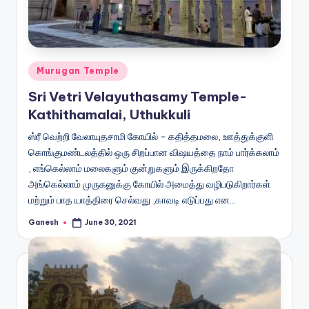
Posted
Murugan Temple
in
Sri Vetri Velayuthasamy Temple-
Kathithamalai, Uthukkuli
ஸ்ரீ வெற்றி வேலாயுதசாமி கோயில் - கதித்தமலை, ஊத்துக்குளி
கொங்குமண்டலத்தில் ஒரு சிறப்பான விஷயத்தை நாம் பார்க்கலாம்
, எங்கெல்லாம் மலைகளும் குன்றுகளும் இருக்கிறதோ
அங்கெல்லாம் முருகனுக்கு கோயில் அமைத்து வழிபடுகிறார்கள்
மற்றும் பாத யாத்திரை செல்வது ,காவடி எடுப்பது என…
Ganesh
June 30, 2021
Posted
by