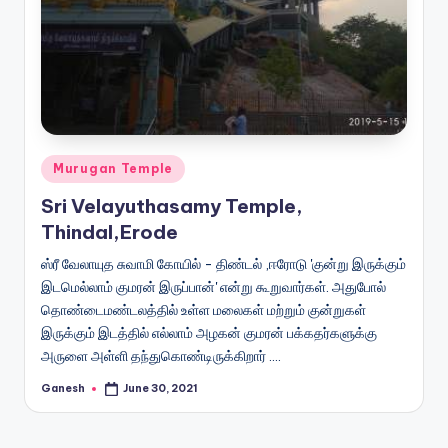
Posted
Murugan Temple
in
Sri Velayuthasamy Temple,
Thindal,Erode
ஸ்ரீ வேலாயுத சுவாமி கோயில் - திண்டல் ,ஈரோடு 'குன்று இருக்கும்
இடமெல்லாம் குமரன் இருப்பான்' என்று கூறுவார்கள். அதுபோல்
தொண்டைமண்டலத்தில் உள்ள மலைகள் மற்றும் குன்றுகள்
இருக்கும் இடத்தில் எல்லாம் அழகன் குமரன் பக்கதர்களுக்கு
அருளை அள்ளி தந்துகொண்டிருக்கிறார் .…
Ganesh
June 30, 2021
Posted
by