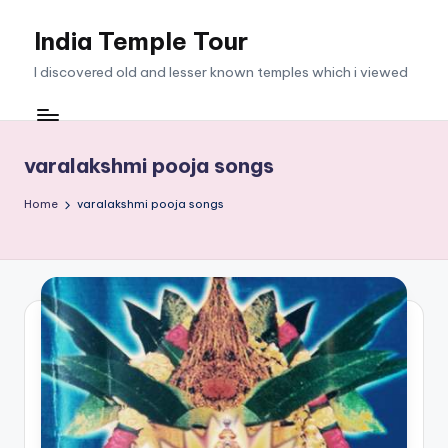
India Temple Tour
Skip
to
I discovered old and lesser known temples which i viewed
content
varalakshmi pooja songs
Home
varalakshmi pooja songs