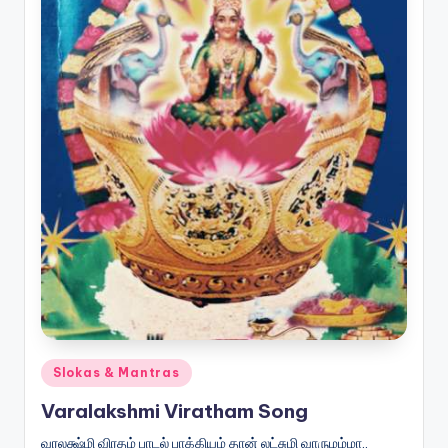
Posted
Slokas & Mantras
in
Varalakshmi Viratham Song
வரலக்ஷ்மி விரதம் பாடல் பாக்கியம் தான் லட்சுமி வாருமம்மா..