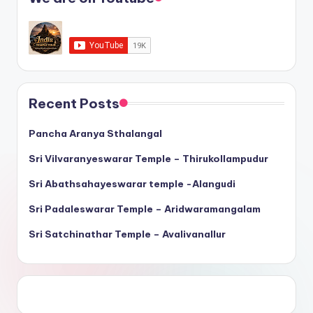
Recent Posts
Pancha Aranya Sthalangal
Sri Vilvaranyeswarar Temple – Thirukollampudur
Sri Abathsahayeswarar temple -Alangudi
Sri Padaleswarar Temple – Aridwaramangalam
Sri Satchinathar Temple – Avalivanallur