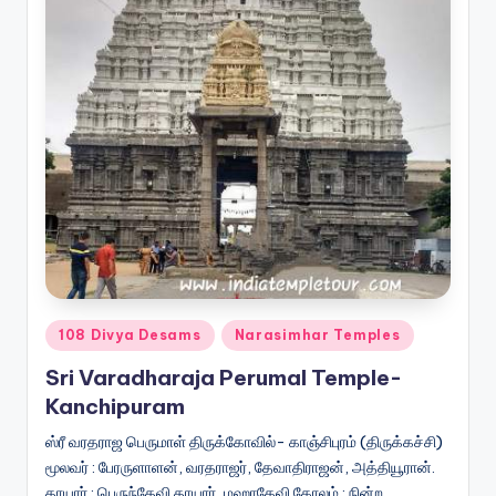
Posted
108 Divya Desams
Narasimhar Temples
in
Sri Varadharaja Perumal Temple-
Kanchipuram
ஸ்ரீ வரதராஜ பெருமாள் திருக்கோவில்- காஞ்சிபுரம் (திருக்கச்சி)
மூலவர் : பேரருளாளன், வரதராஜர், தேவாதிராஜன், அத்தியூரான்.
தாயார் : பெருந்தேவி தாயார், மஹாதேவி கோலம் : நின்ற