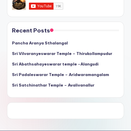
Recent Posts
Pancha Aranya Sthalangal
Sri Vilvaranyeswarar Temple – Thirukollampudur
Sri Abathsahayeswarar temple -Alangudi
Sri Padaleswarar Temple – Aridwaramangalam
Sri Satchinathar Temple – Avalivanallur