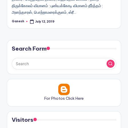
திருக்கோலம் விமானம் : புண்யக்கோடி விமானம் தீர்த்தம் :
அனந்தசரஸ், பொற்றாமரைக்குளம், ஸ்ரீ…
Ganesh
July 12, 2019
Posted
by
Search Form
For Photos Click Here
Visitors