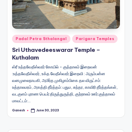
Posted
Padal Petra Sthalangal
Parigara Temples
in
Sri Uthavedeeswarar Temple –
Kuthalam
ஸ்ரீ உத்தவேதீஸ்வரர் கோயில் - குத்தாலம் இறைவன்
:உத்தவேதீஸ்வரர், உக்த வேதீஸ்வரர் இறைவி : அரும்பன்ன
வனமுலைநாயகி, அமிர்த முகிழாம்பிகை தல விருட்சம்:
உத்தாலமரம், அகத்தி தீர்த்தம்: பதும, சுந்தர, காவிரி தீர்த்தங்கள்,
வடகுளம் புராண பெயர்:திருத்துருத்தி, குற்றாலம் ஊர்:குத்தாலம்
மாவட்டம்:…
Ganesh
June 30, 2023
Posted
by