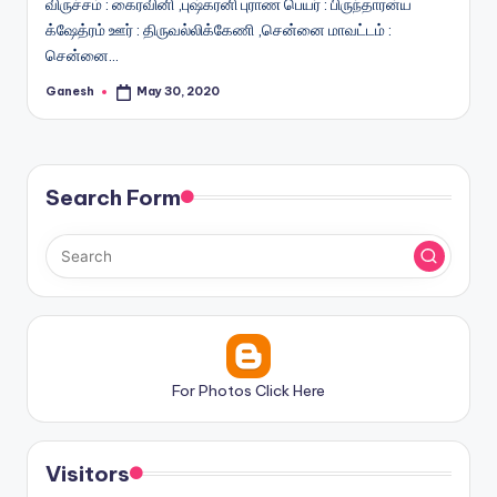
விருச்சம் : கைரவினி ,புஷ்கரனி புராண பெயர் : பிருந்தாரன்ய
க்ஷேத்ரம் ஊர் : திருவல்லிக்கேணி ,சென்னை மாவட்டம் :
சென்னை…
Ganesh
May 30, 2020
Posted
by
Search Form
For Photos Click Here
Visitors