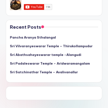
Recent Posts
Pancha Aranya Sthalangal
Sri Vilvaranyeswarar Temple – Thirukollampudur
Sri Abathsahayeswarar temple -Alangudi
Sri Padaleswarar Temple – Aridwaramangalam
Sri Satchinathar Temple – Avalivanallur