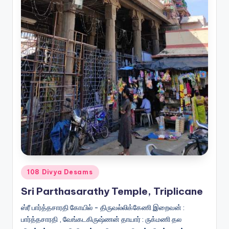
Posted
108 Divya Desams
in
Sri Parthasarathy Temple, Triplicane
ஸ்ரீ பார்த்தசாரதி கோயில் - திருவல்லிக்கேணி இறைவன் :
பார்த்தசாரதி , வேங்கடகிருஷ்ணன் தாயார் : ருக்மணி தல