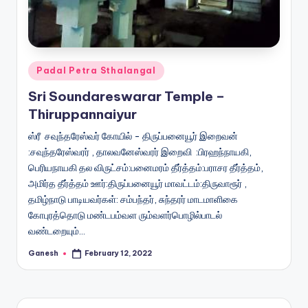
Posted
Padal Petra Sthalangal
in
Sri Soundareswarar Temple –
Thiruppannaiyur
ஸ்ரீ சவுந்தரேஸ்வர் கோயில் - திருப்பனையூர் இறைவன்
:சவுந்தரேஸ்வரர் , தாலவனேஸ்வரர் இறைவி :பிரஹந்நாயகி,
பெரியநாயகி தல விருட்சம்:பனைமரம் தீர்த்தம்:பராசர தீர்த்தம்,
அமிர்த தீர்த்தம் ஊர்:திருப்பனையூர் மாவட்டம்:திருவாரூர் ,
தமிழ்நாடு பாடியவர்கள்: சம்பந்தர், சுந்தரர் மாடமாளிகை
கோபுரத்தொடு மண்டபம்வள ரும்வளர்பொழில்பாடல்
வண்டறையும்…
Ganesh
February 12, 2022
Posted
by