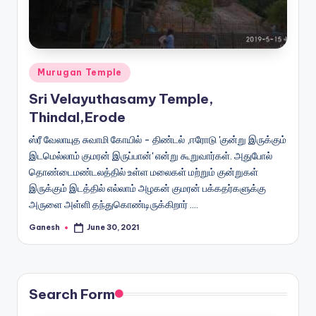
Posted
Murugan Temple
in
Sri Velayuthasamy Temple,
Thindal,Erode
ஸ்ரீ வேலாயுத சுவாமி கோயில் - திண்டல் ,ஈரோடு 'குன்று இருக்கும்
இடமெல்லாம் குமரன் இருப்பான்' என்று கூறுவார்கள். அதுபோல்
தொண்டைமண்டலத்தில் உள்ள மலைகள் மற்றும் குன்றுகள்
இருக்கும் இடத்தில் எல்லாம் அழகன் குமரன் பக்கதர்களுக்கு
அருளை அள்ளி தந்துகொண்டிருக்கிறார் .…
Ganesh
June 30, 2021
Posted
by
Search Form