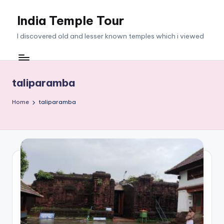
India Temple Tour
Skip
to
I discovered old and lesser known temples which i viewed
content
taliparamba
Home
taliparamba