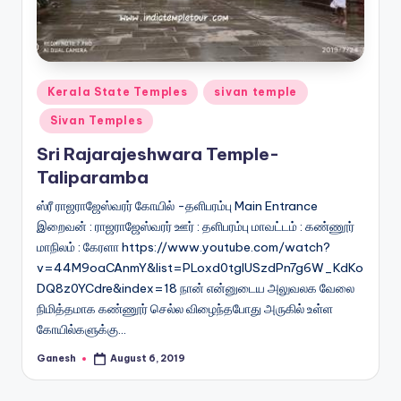
Posted
Kerala State Temples
sivan temple
in
Sivan Temples
Sri Rajarajeshwara Temple-
Taliparamba
ஸ்ரீ ராஜராஜேஸ்வரர் கோயில் -தளிபரம்பு Main Entrance
இறைவன் : ராஜராஜேஸ்வரர் ஊர் : தளிபரம்பு மாவட்டம் : கண்ணூர்
மாநிலம் : கேரளா https://www.youtube.com/watch?
v=44M9oaCAnmY&list=PLoxd0tglUSzdPn7g6W_KdKo
DQ8z0YCdre&index=18 நான் என்னுடைய அலுவலக வேலை
நிமித்தமாக கண்ணூர் செல்ல விழைந்தபோது அருகில் உள்ள
கோயில்களுக்கு…
Ganesh
August 6, 2019
Posted
by