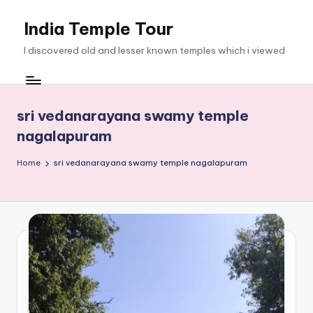
India Temple Tour
Skip
to
I discovered old and lesser known temples which i viewed
content
sri vedanarayana swamy temple
nagalapuram
Home
sri vedanarayana swamy temple nagalapuram