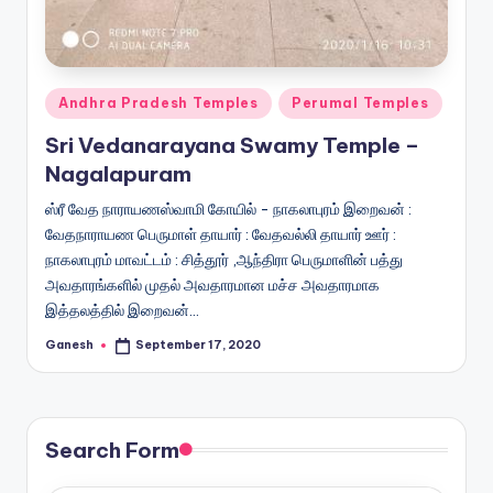
Posted
Andhra Pradesh Temples
Perumal Temples
in
Sri Vedanarayana Swamy Temple –
Nagalapuram
ஸ்ரீ வேத நாராயணஸ்வாமி கோயில் - நாகலாபுரம் இறைவன் :
வேதநாராயண பெருமாள் தாயார் : வேதவல்லி தாயார் ஊர் :
நாகலாபுரம் மாவட்டம் : சித்தூர் ,ஆந்திரா பெருமாளின் பத்து
அவதாரங்களில் முதல் அவதாரமான மச்ச அவதாரமாக
இத்தலத்தில் இறைவன்…
Ganesh
September 17, 2020
Posted
by
Search Form