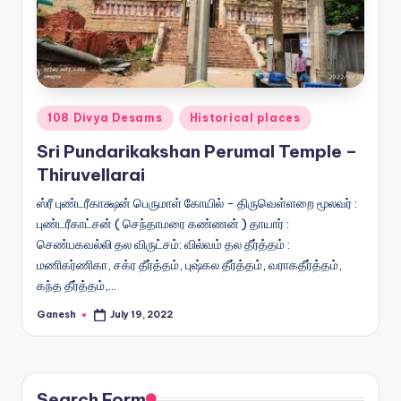
Posted
108 Divya Desams
Historical places
in
Sri Pundarikakshan Perumal Temple –
Thiruvellarai
ஸ்ரீ புண்டரீகாக்ஷன் பெருமாள் கோயில் - திருவெள்ளறை மூலவர் :
புண்டரீகாட்சன் ( செந்தாமரை கண்ணன் ) தாயார் :
செண்பகவல்லி தல விருட்சம்: வில்வம் தல தீர்த்தம் :
மணிகர்ணிகா, சக்ர தீர்த்தம், புஷ்கல தீர்த்தம், வராகதீர்த்தம்,
கந்த தீர்த்தம்,…
Ganesh
July 19, 2022
Posted
by
Search Form