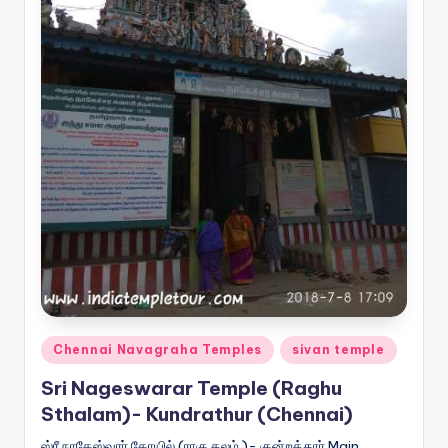
Posted
Chennai Navagraha Temples
sivan temple
in
Sri Nageswarar Temple (Raghu
Sthalam)- Kundrathur (Chennai)
ஸ்ரீ நாகேஸ்வரர் கோயில் (ராகு தலம் )- குன்றத்தூர் Main