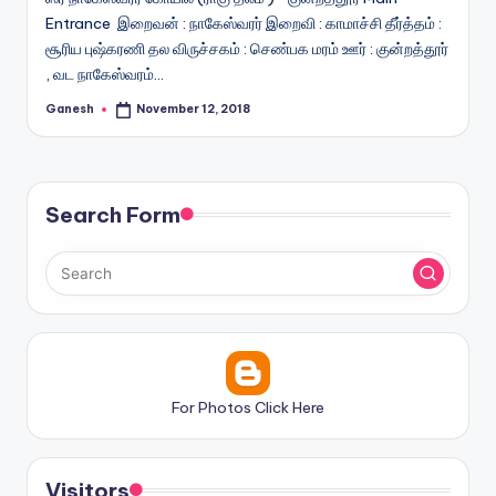
Entrance இறைவன் : நாகேஸ்வரர் இறைவி : காமாச்சி தீர்த்தம் :
சூரிய புஷ்கரணி தல விருச்சகம் : செண்பக மரம் ஊர் : குன்றத்தூர்
, வட நாகேஸ்வரம்…
Ganesh
November 12, 2018
Posted
by
Search Form
For Photos Click Here
Visitors