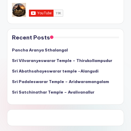
Recent Posts
Pancha Aranya Sthalangal
Sri Vilvaranyeswarar Temple – Thirukollampudur
Sri Abathsahayeswarar temple -Alangudi
Sri Padaleswarar Temple – Aridwaramangalam
Sri Satchinathar Temple – Avalivanallur