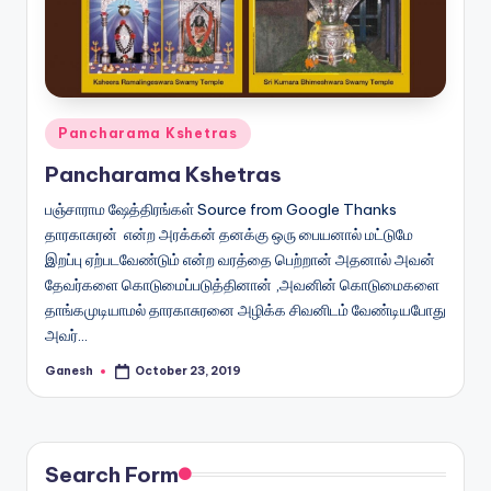
Posted
Pancharama Kshetras
in
Pancharama Kshetras
பஞ்சாராம ஷேத்திரங்கள் Source from Google Thanks
தாரகாசுரன் என்ற அரக்கன் தனக்கு ஒரு பையனால் மட்டுமே
இறப்பு ஏற்படவேண்டும் என்ற வரத்தை பெற்றான் அதனால் அவன்
தேவர்களை கொடுமைப்படுத்தினான் ,அவனின் கொடுமைகளை
தாங்கமுடியாமல் தாரகாசுரனை அழிக்க சிவனிடம் வேண்டியபோது
அவர்…
Ganesh
October 23, 2019
Posted
by
Search Form