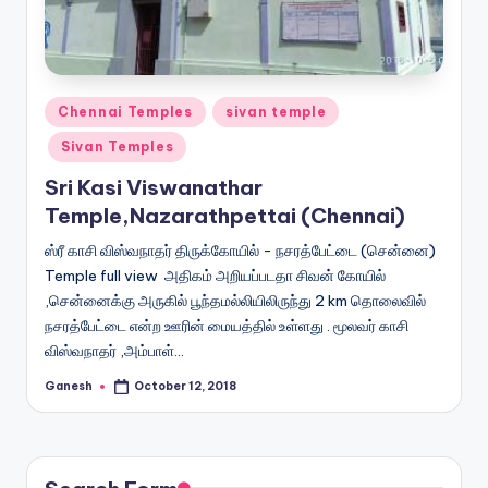
Posted
Chennai Temples
sivan temple
in
Sivan Temples
Sri Kasi Viswanathar
Temple,Nazarathpettai (Chennai)
ஸ்ரீ காசி விஸ்வநாதர் திருக்கோயில் - நசரத்பேட்டை (சென்னை)
Temple full view அதிகம் அறியப்படதா சிவன் கோயில்
,சென்னைக்கு அருகில் பூந்தமல்லியிலிருந்து 2 km தொலைவில்
நசரத்பேட்டை என்ற ஊரின் மையத்தில் உள்ளது . மூலவர் காசி
விஸ்வநாதர் ,அம்பாள்…
Ganesh
October 12, 2018
Posted
by