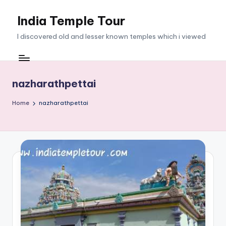
India Temple Tour
Skip
to
I discovered old and lesser known temples which i viewed
content
nazharathpettai
Home
nazharathpettai