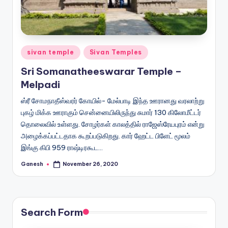
Posted
sivan temple
Sivan Temples
in
Sri Somanatheeswarar Temple –
Melpadi
ஸ்ரீ சோமநாதீஸ்வரர் கோயில்- மேல்பாடி இந்த ஊரானது வரலாற்று
புகழ் மிக்க ஊராகும் சென்னையிலிருந்து சுமார் 130 கிலோமீட்டர்
தொலைவில் உள்ளது. சோழர்கள் காலத்தில் ராஜேஸ்ரேயபுரம் என்று
அழைக்கப்பட்டதாக கூறப்படுகிறது. கார் ஹேட்ட பிளேட் மூலம்
இங்கு கிபி 959 ராஷ்டிரகூட…
Ganesh
November 26, 2020
Posted
by
Search Form