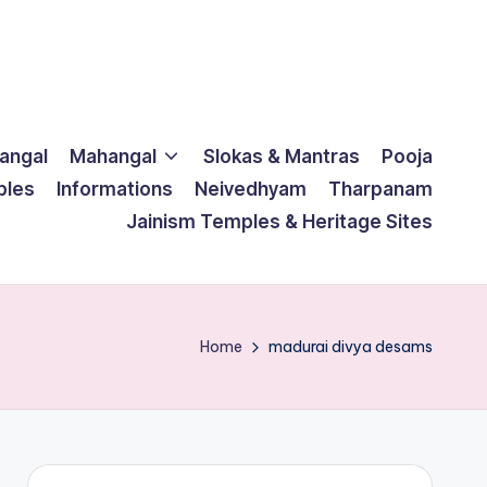
langal
Mahangal
Slokas & Mantras
Pooja
ples
Informations
Neivedhyam
Tharpanam
Jainism Temples & Heritage Sites
Home
madurai divya desams