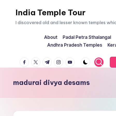
India Temple Tour
Skip
to
I discovered old and lesser known temples whi
content
About
Padal Petra Sthalangal
Andhra Pradesh Temples
Ker
facebook.com
twitter.com
t.me
instagram.com
youtube.com
madurai divya desams