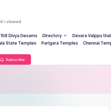
ch i viewed
108 Divya Desams
Directory
Devara Vaippu tha
ala State Temples
Parigara Temples
Chennai Tem
Subscribe