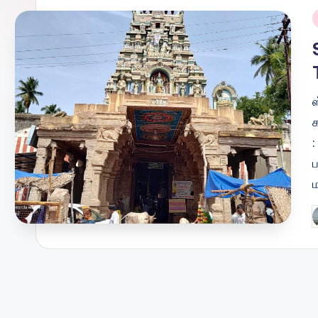
i
ப
ம
P
b