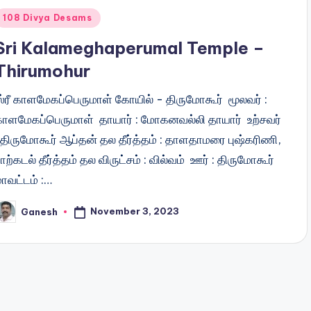
Posted
108 Divya Desams
n
Sri Kalameghaperumal Temple –
Thirumohur
ஸ்ரீ காளமேகப்பெருமாள் கோயில் - திருமோகூர் மூலவர் :
காளமேகப்பெருமாள் தாயார் : மோகனவல்லி தாயார் உற்சவர்
: திருமோகூர் ஆப்தன் தல தீர்த்தம் : தாளதாமரை புஷ்கரிணி,
ாற்கடல் தீர்த்தம் தல விருட்சம் : வில்வம் ஊர் : திருமோகூர்
ாவட்டம் :…
November 3, 2023
Ganesh
osted
y