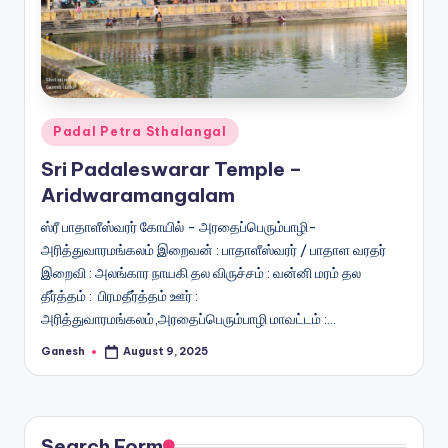
Posted
Padal Petra Sthalangal
in
Sri Padaleswarar Temple –
Aridwaramangalam
ஸ்ரீ பாதாளீஸ்வரர் கோயில் - அரதைப்பெரும்பாழி-
அரித்துவாரமங்கலம் இறைவன் : பாதாளீஸ்வரர் / பாதாள வரதர்
இறைவி : அலங்கார நாயகி தல விருச்சம் : வன்னி மரம் தல
தீர்த்தம் : பிரமதீர்த்தம் ஊர் :
அரித்துவாரமங்கலம்,அரதைப்பெரும்பாழி மாவட்டம் :…
Ganesh
August 9, 2025
Posted
by
Search Form